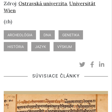
Zdroj:
Ostravská univerzita
,
Universität
Wien
(zh)
ARCHEOLÓGIA
DNA
GENETIKA
HISTÓRIA
JAZYK
VÝSKUM
SÚVISIACE ČLÁNKY