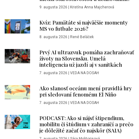
9. augusta 2026
|
Kristína Anna Majcherová
Kvíz: Pamätáte si najväčšie momenty
MS vo futbale 2026?
8. augusta 2026
|
René Beláček
Prvý AI ultrazvuk pomáha zachraňovať
životy na Slovensku. Umelá
inteligencia už jazdí aj v sanitkách
7. augusta 2026
|
VEDA NA DOSAH
Ako slanosť oceánu mení pravidlá hry
pri sledovaní fenoménu El Niño
7. augusta 2026
|
VEDA NA DOSAH
PODCAST: Ako si nájsť štipendium,
mobilitu či štúdium v zahraničí a prečo
je dôležité začať čo najskôr (SAIA)
7. augusta 2026
|
Sára Molitorisová