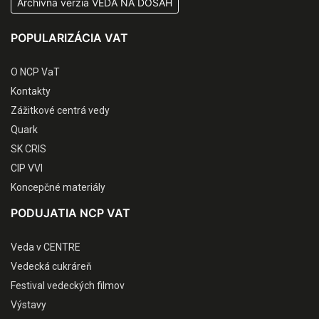
Archívna verzia VEDA NA DOSAH
POPULARIZÁCIA VAT
O NCP VaT
Kontakty
Zážitkové centrá vedy
Quark
SK CRIS
CIP VVI
Koncepčné materiály
PODUJATIA NCP VAT
Veda v CENTRE
Vedecká cukráreň
Festival vedeckých filmov
Výstavy