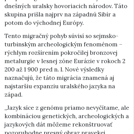
dnešných uralsky hovoriacich národov. Táto
skupina prišla najprv na západnú Sibír a
potom do východnej Európy.
Tento migračný pohyb súvisí so sejmsko-
turbinským archeologickým fenoménom –
rýchlym rozšírením pokročilej bronzovej
metalurgie v lesnej zóne Eurázie v rokoch 2
200 až 1 900 pred n. l. Nové výsledky
naznačujú, že táto migrácia znamená aj
najstaršiu expanziu uralského jazyka na
západ.
„Jazyk síce z genómu priamo nevyčítame, ale
kombináciou genetických, archeologických a
jazykových dát môžeme rekonštruovať
pozoruhodne presný obraz pravekej