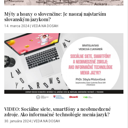
Mýty a hoaxy o slovenčine: Je naozaj najstarším
slovanským jazykom?
14. marca 2024
|
VEDA NA DOSAH
VIDEO: Sociálne siete, smartfóny a neobmedzené
zdroje. Ako informačné technológie menia jazyk?
30. januára 2024
|
VEDA NA DOSAH