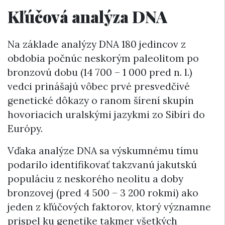
Kľúčová analýza DNA
Na základe analýzy DNA 180 jedincov z
obdobia počnúc neskorým paleolitom po
bronzovú dobu (14 700 – 1 000 pred n. l.)
vedci prinášajú vôbec prvé presvedčivé
genetické dôkazy o ranom šírení skupín
hovoriacich uralskými jazykmi zo Sibíri do
Európy.
Vďaka analýze DNA sa výskumnému tímu
podarilo identifikovať takzvanú jakutskú
populáciu z neskorého neolitu a doby
bronzovej (pred 4 500 – 3 200 rokmi) ako
jeden z kľúčových faktorov, ktorý významne
prispel ku genetike takmer všetkých