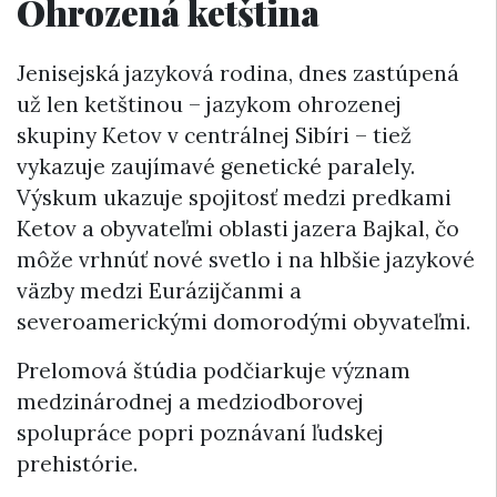
Ohrozená ketština
Jenisejská jazyková rodina, dnes zastúpená
už len ketštinou – jazykom ohrozenej
skupiny Ketov v centrálnej Sibíri – tiež
vykazuje zaujímavé genetické paralely.
Výskum ukazuje spojitosť medzi predkami
Ketov a obyvateľmi oblasti jazera Bajkal, čo
môže vrhnúť nové svetlo i na hlbšie jazykové
väzby medzi Eurázijčanmi a
severoamerickými domorodými obyvateľmi.
Prelomová štúdia podčiarkuje význam
medzinárodnej a medziodborovej
spolupráce popri poznávaní ľudskej
prehistórie.