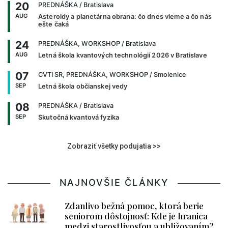
20
PREDNÁŠKA
/ Bratislava
AUG
Asteroidy a planetárna obrana: čo dnes vieme a čo nás
ešte čaká
24
PREDNÁŠKA, WORKSHOP
/ Bratislava
AUG
Letná škola kvantových technológií 2026 v Bratislave
07
CVTI SR, PREDNÁŠKA, WORKSHOP
/ Smolenice
SEP
Letná škola občianskej vedy
08
PREDNÁŠKA
/ Bratislava
SEP
Skutočná kvantová fyzika
Zobraziť všetky podujatia >>
NAJNOVŠIE ČLÁNKY
Zdanlivo bežná pomoc, ktorá berie
seniorom dôstojnosť: Kde je hranica
medzi starostlivosťou a ubližovaním?