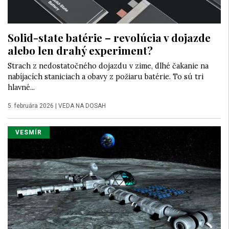
Solid-state batérie – revolúcia v dojazde
alebo len drahý experiment?
Strach z nedostatočného dojazdu v zime, dlhé čakanie na
nabíjacích staniciach a obavy z požiaru batérie. To sú tri
hlavné...
5. februára 2026
|
VEDA NA DOSAH
VESMÍR