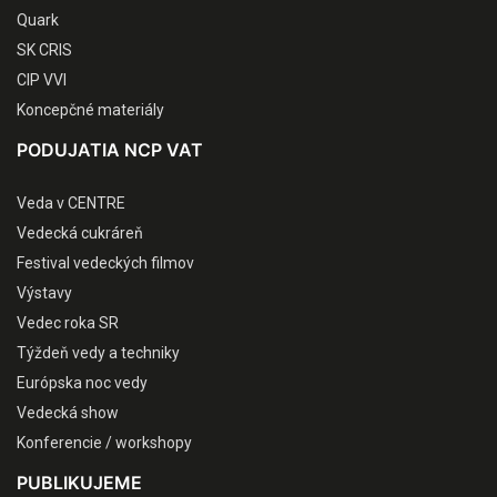
Quark
SK CRIS
CIP VVI
Koncepčné materiály
PODUJATIA NCP VAT
Veda v CENTRE
Vedecká cukráreň
Festival vedeckých filmov
Výstavy
Vedec roka SR
Týždeň vedy a techniky
Európska noc vedy
Vedecká show
Konferencie / workshopy
PUBLIKUJEME