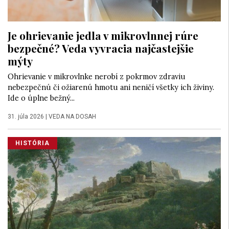
Je ohrievanie jedla v mikrovlnnej rúre
bezpečné? Veda vyvracia najčastejšie
mýty
Ohrievanie v mikrovlnke nerobí z pokrmov zdraviu
nebezpečnú či ožiarenú hmotu ani neničí všetky ich živiny.
Ide o úplne bežný...
31. júla 2026
|
VEDA NA DOSAH
HISTÓRIA