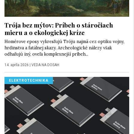
Trója bez mýtov: Príbeh o stáročiach
mieru a o ekologickej kríze
Homérove eposy vykresľujú Tróju najmä cez optiku vojny,
hrdinstva a fatálnej skazy. Archeologické nálezy však
odhaľujú iný, oveľa komplexnejší príbeh...
14. apríla 2026
|
VEDA NA DOSAH
ELEKTROTECHNIKA