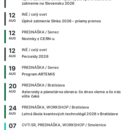
zatmenie na Slovensku 2026
12
INÉ
/ celý svet
AUG
Úplné zatmenie Slnka 2026 – priamy prenos
12
PREDNÁŠKA
/ Senec
AUG
Novinky z CERN-u
12
INÉ
/ celý svet
AUG
Perzeidy 2026
19
PREDNÁŠKA
/ Senec
AUG
Program ARTEMIS
20
PREDNÁŠKA
/ Bratislava
AUG
Asteroidy a planetárna obrana: čo dnes vieme a čo nás
ešte čaká
24
PREDNÁŠKA, WORKSHOP
/ Bratislava
AUG
Letná škola kvantových technológií 2026 v Bratislave
07
CVTI SR, PREDNÁŠKA, WORKSHOP
/ Smolenice