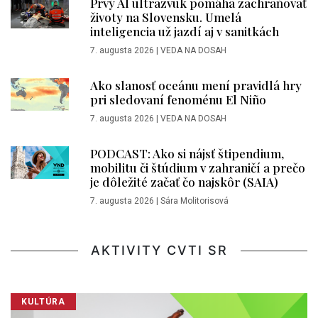
Prvý AI ultrazvuk pomáha zachraňovať
životy na Slovensku. Umelá
inteligencia už jazdí aj v sanitkách
7. augusta 2026
|
VEDA NA DOSAH
Ako slanosť oceánu mení pravidlá hry
pri sledovaní fenoménu El Niño
7. augusta 2026
|
VEDA NA DOSAH
PODCAST: Ako si nájsť štipendium,
mobilitu či štúdium v zahraničí a prečo
je dôležité začať čo najskôr (SAIA)
7. augusta 2026
|
Sára Molitorisová
AKTIVITY CVTI SR
KULTÚRA