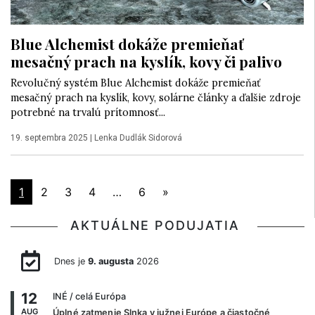
Blue Alchemist dokáže premieňať
mesačný prach na kyslík, kovy či palivo
Revolučný systém Blue Alchemist dokáže premieňať
mesačný prach na kyslík, kovy, solárne články a ďalšie zdroje
potrebné na trvalú prítomnosť...
19. septembra 2025
|
Lenka Dudlák Sidorová
1
2
3
4
…
6
»
AKTUÁLNE PODUJATIA
Dnes je
9. augusta
2026
12
INÉ
/ celá Európa
AUG
Úplné zatmenie Slnka v južnej Európe a čiastočné