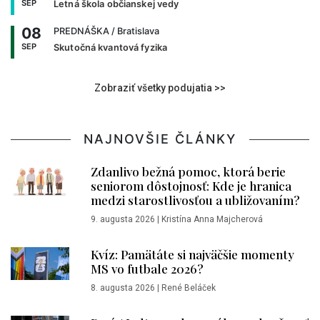
SEP
Letná škola občianskej vedy
08
PREDNÁŠKA
/ Bratislava
SEP
Skutočná kvantová fyzika
Zobraziť všetky podujatia >>
NAJNOVŠIE ČLÁNKY
Zdanlivo bežná pomoc, ktorá berie
seniorom dôstojnosť: Kde je hranica
medzi starostlivosťou a ubližovaním?
9. augusta 2026
|
Kristína Anna Majcherová
Kvíz: Pamätáte si najväčšie momenty
MS vo futbale 2026?
8. augusta 2026
|
René Beláček