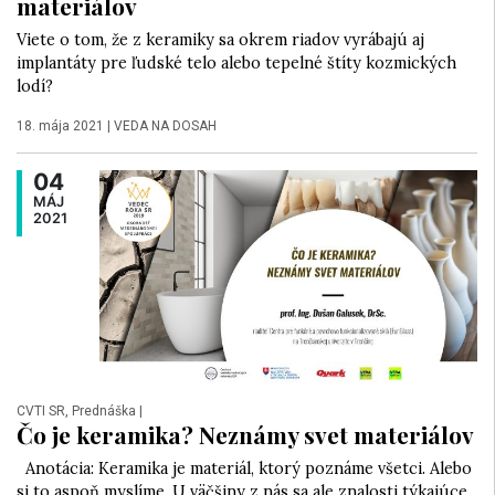
materiálov
Viete o tom, že z keramiky sa okrem riadov vyrábajú aj
implantáty pre ľudské telo alebo tepelné štíty kozmických
lodí?
18. mája 2021
|
VEDA NA DOSAH
04
MÁJ
2021
CVTI SR, Prednáška
|
Čo je keramika? Neznámy svet materiálov
Anotácia: Keramika je materiál, ktorý poznáme všetci. Alebo
si to aspoň myslíme. U väčšiny z nás sa ale znalosti týkajúce