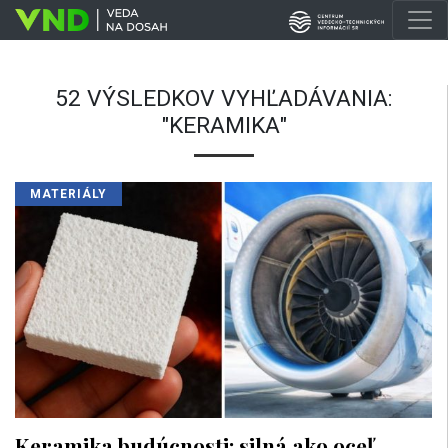
52 VÝSLEDKOV VYHĽADÁVANIA:
"KERAMIKA"
MATERIÁLY
Keramika budúcnosti: silná ako oceľ,