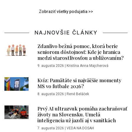
Zobraziť všetky podujatia >>
NAJNOVŠIE ČLÁNKY
Zdanlivo bežná pomoc, ktorá berie
seniorom dôstojnosť: Kde je hranica
medzi starostlivosťou a ubližovaním?
9. augusta 2026
|
Kristína Anna Majcherová
Kvíz: Pamätáte si najväčšie momenty
MS vo futbale 2026?
8. augusta 2026
|
René Beláček
Prvý AI ultrazvuk pomáha zachraňovať
životy na Slovensku. Umelá
inteligencia už jazdí aj v sanitkách
7. augusta 2026
|
VEDA NA DOSAH