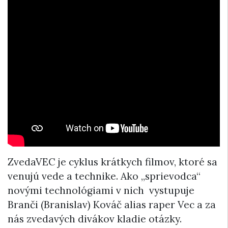
ZvedaVEC je cyklus krátkych filmov, ktoré sa
venujú vede a technike. Ako „sprievodca“
novými technológiami v nich vystupuje
Branči (Branislav) Kováč alias raper Vec a za
nás zvedavých divákov kladie otázky.