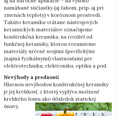
aj na náročné aplikácie – na vysoko
namáhané súčiastky (aj ťahom, príp. aj pri
zmenách teploty) v koróznom prostredí.
Takúto keramiku vrátane nástrojových
keramických materiálov označujeme
konštrukčná keramika, na rozdiel od
funkčnej keramiky, ktorou rozumieme
materiály určené svojimi špecifickými
(najmä fyzikálnymi) vlastnosťami pre
elektrotechniku, elektroniku, optiku a pod.
Nevýhody a prednosti
Hlavnou nevýhodou konštrukčnej keramiky
je jej krehkosť, z ktorej vyplýva možnosť
krehkého lomu ako
dôsledok statickej
únavy,