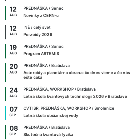
12
PREDNÁŠKA
/ Senec
AUG
Novinky z CERN-u
12
INÉ
/ celý svet
AUG
Perzeidy 2026
19
PREDNÁŠKA
/ Senec
AUG
Program ARTEMIS
20
PREDNÁŠKA
/ Bratislava
AUG
Asteroidy a planetárna obrana: čo dnes vieme a čo nás
ešte čaká
24
PREDNÁŠKA, WORKSHOP
/ Bratislava
AUG
Letná škola kvantových technológií 2026 v Bratislave
07
CVTI SR, PREDNÁŠKA, WORKSHOP
/ Smolenice
SEP
Letná škola občianskej vedy
08
PREDNÁŠKA
/ Bratislava
SEP
Skutočná kvantová fyzika