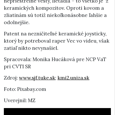
nepriestrelné vesty, lietadlá – to všetko je z
keramických kompozitov. Oproti kovom a
zliatinám sú totiž niekoľkonásobne ľahšie a
odolnejšie.
Patent na nezničiteľné keramické joysticky,
ktorý by potreboval raper Vec vo videu, však
zatiaľ nikto nevynašiel.
Spracovala: Monika Hucáková pre NCP VaT
pri CVTI SR
Zdroj:
www.sjf.tuke.sk
;
kmi2.uniza.sk
Foto: Pixabay.com
Uverejnil: MZ