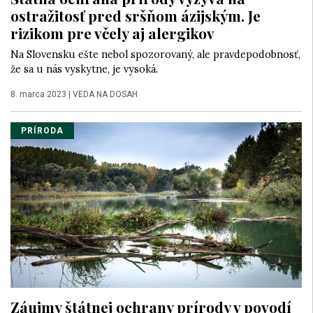
ostražitosť pred sršňom ázijským. Je
rizikom pre včely aj alergikov
Na Slovensku ešte nebol spozorovaný, ale pravdepodobnosť,
že sa u nás vyskytne, je vysoká.
8. marca 2023
|
VEDA NA DOSAH
PRÍRODA
Záujmy štátnej ochrany prírody v povodí