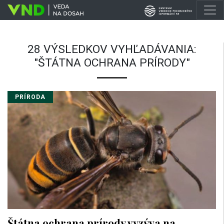
28 VÝSLEDKOV VYHĽADÁVANIA:
"ŠTÁTNA OCHRANA PRÍRODY"
PRÍRODA
Štátna ochrana prírody vyzýva na