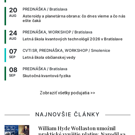
20
PREDNÁŠKA
/ Bratislava
AUG
Asteroidy a planetárna obrana: čo dnes vieme a čo nás
ešte čaká
24
PREDNÁŠKA, WORKSHOP
/ Bratislava
AUG
Letná škola kvantových technológií 2026 v Bratislave
07
CVTI SR, PREDNÁŠKA, WORKSHOP
/ Smolenice
SEP
Letná škola občianskej vedy
08
PREDNÁŠKA
/ Bratislava
SEP
Skutočná kvantová fyzika
Zobraziť všetky podujatia >>
NAJNOVŠIE ČLÁNKY
William Hyde Wollaston umožnil
praktické využitie platiny. Narodil sa