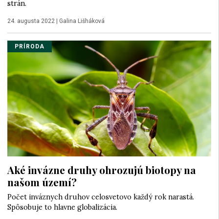
strán.
24. augusta 2022
|
Galina Lišháková
PRÍRODA
Aké invázne druhy ohrozujú biotopy na
našom území?
Počet inváznych druhov celosvetovo každý rok narastá.
Spôsobuje to hlavne globalizácia.