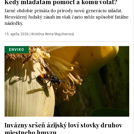
Kedy mláďatám pomôcť a komu volať?
Jarné obdobie prináša do prírody novú generáciu mláďat.
Neuvážený ľudský zásah im však často môže spôsobiť fatálne
následky.
15. apríla 2026
|
Kristína Anna Majcherová
ENVIRO
Invázny sršeň ázijský loví stovky druhov
miestneho hmyzu