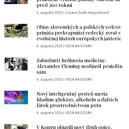
pred 260 rokmi
6. augusta 2026
|
Zuzana Šulák Hergovitsová
Objav slovenských a poľských vedcov
prináša prekvapujúci vedecký zvrat v
evolučnej histórii európskych jašteríc
6. augusta 2026
|
VEDA NA DOSAH
Zabudnutí hrdinovia medicíny:
Alexander Fleming neobjavil penicilín
sám
6. augusta 2026
|
VEDA NA DOSAH
Nový inteligentný prsteň meria
hladinu glukózy, alkoholu a ďalších
látok prostredníctvom potu
6. augusta 2026
|
VEDA NA DOSAH
V Kongu objavili nový druh opice,