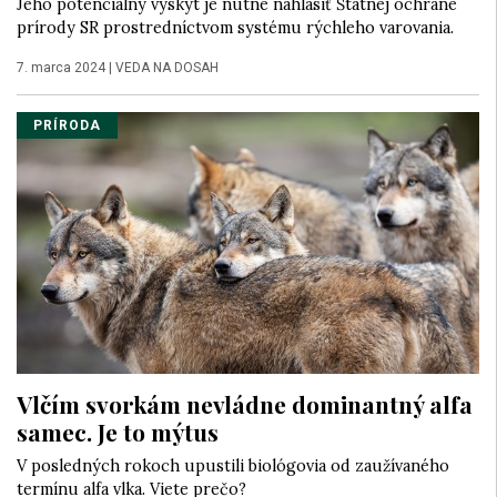
Jeho potenciálny výskyt je nutné nahlásiť Štátnej ochrane
prírody SR prostredníctvom systému rýchleho varovania.
7. marca 2024
|
VEDA NA DOSAH
PRÍRODA
Vlčím svorkám nevládne dominantný alfa
samec. Je to mýtus
V posledných rokoch upustili biológovia od zaužívaného
termínu alfa vlka. Viete prečo?