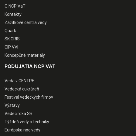
O NCP VaT
Kontakty
Zážitkové centrá vedy
Quark
SK CRIS
CIP VVI
Koncepčné materiály
PODUJATIA NCP VAT
Veda v CENTRE
Vedecká cukráreň
Festival vedeckých filmov
Výstavy
Vedec roka SR
Týždeň vedy a techniky
Európska noc vedy