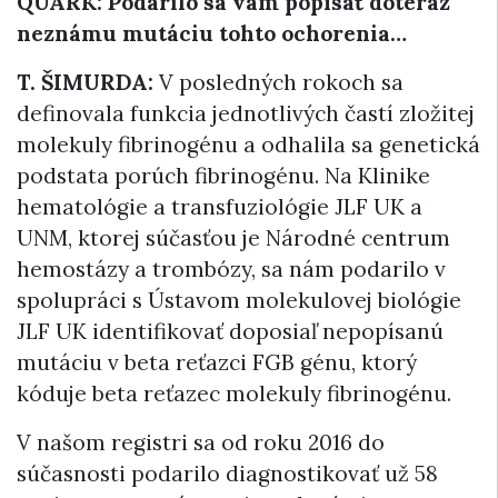
QUARK: Podarilo sa vám popísať doteraz
neznámu mutáciu tohto ochorenia…
T. ŠIMURDA:
V posledných rokoch sa
definovala funkcia jednotlivých častí zložitej
molekuly fibrinogénu a odhalila sa genetická
podstata porúch fibrinogénu. Na Klinike
hematológie a transfuziológie JLF UK a
UNM, ktorej súčasťou je Národné centrum
hemostázy a trombózy, sa nám podarilo v
spolupráci s Ústavom molekulovej biológie
JLF UK identifikovať doposiaľ nepopísanú
mutáciu v beta reťazci FGB génu, ktorý
kóduje beta reťazec molekuly fibrinogénu.
V našom registri sa od roku 2016 do
súčasnosti podarilo diagnostikovať už 58