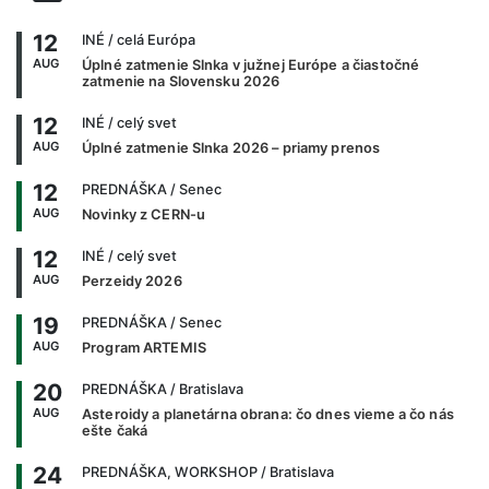
12
INÉ
/ celá Európa
AUG
Úplné zatmenie Slnka v južnej Európe a čiastočné
zatmenie na Slovensku 2026
12
INÉ
/ celý svet
AUG
Úplné zatmenie Slnka 2026 – priamy prenos
12
PREDNÁŠKA
/ Senec
AUG
Novinky z CERN-u
12
INÉ
/ celý svet
AUG
Perzeidy 2026
19
PREDNÁŠKA
/ Senec
AUG
Program ARTEMIS
20
PREDNÁŠKA
/ Bratislava
AUG
Asteroidy a planetárna obrana: čo dnes vieme a čo nás
ešte čaká
24
PREDNÁŠKA, WORKSHOP
/ Bratislava