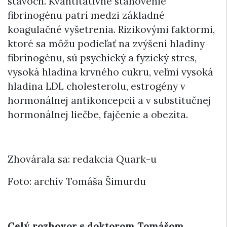
stavoch. Kvantitatívne stanovenie
fibrinogénu patrí medzi základné
koagulačné vyšetrenia. Rizikovými faktormi,
ktoré sa môžu podieľať na zvýšení hladiny
fibrinogénu, sú psychický a fyzický stres,
vysoká hladina krvného cukru, veľmi vysoká
hladina LDL cholesterolu, estrogény v
hormonálnej antikoncepcii a v substitučnej
hormonálnej liečbe, fajčenie a obezita.
Zhovárala sa: redakcia Quark-u
Foto: archív Tomáša Šimurdu
Celý rozhovor s doktorom Tomášom