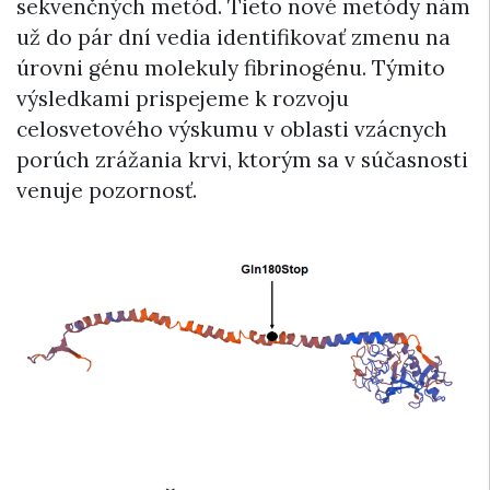
sekvenčných metód. Tieto nové metódy nám
už do pár dní vedia identifikovať zmenu na
úrovni génu molekuly fibrinogénu. Týmito
výsledkami prispejeme k rozvoju
celosvetového výskumu v oblasti vzácnych
porúch zrážania krvi, ktorým sa v súčasnosti
venuje pozornosť.