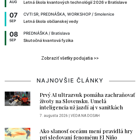
AUG
Letná škola kvantových technológií 2026 v Bratislave
07
CVTI SR, PREDNÁŠKA, WORKSHOP
/ Smolenice
SEP
Letná škola občianskej vedy
08
PREDNÁŠKA
/ Bratislava
SEP
Skutočná kvantová fyzika
Zobraziť všetky podujatia >>
NAJNOVŠIE ČLÁNKY
Prvý AI ultrazvuk pomáha zachraňovať
životy na Slovensku. Umelá
inteligencia už jazdí aj v sanitkách
7. augusta 2026
|
VEDA NA DOSAH
Ako slanosť oceánu mení pravidlá hry
pri sledovaní fenoménu El Niño