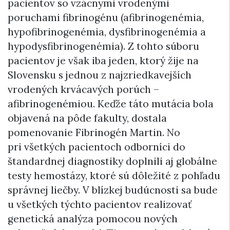
pacientov so vzácnymi vrodenými
poruchami fibrinogénu (afibrinogenémia,
hypofibrinogenémia, dysfibrinogenémia a
hypodysfibrinogenémia). Z tohto súboru
pacientov je však iba jeden, ktorý žije na
Slovensku s jednou z najzriedkavejších
vrodených krvácavých porúch –
afibrinogenémiou. Keďže táto mutácia bola
objavená na pôde fakulty, dostala
pomenovanie Fibrinogén Martin. No
pri všetkých pacientoch odborníci do
štandardnej diagnostiky doplnili aj globálne
testy hemostázy, ktoré sú dôležité z pohľadu
správnej liečby. V blízkej budúcnosti sa bude
u všetkých týchto pacientov realizovať
genetická analýza pomocou nových