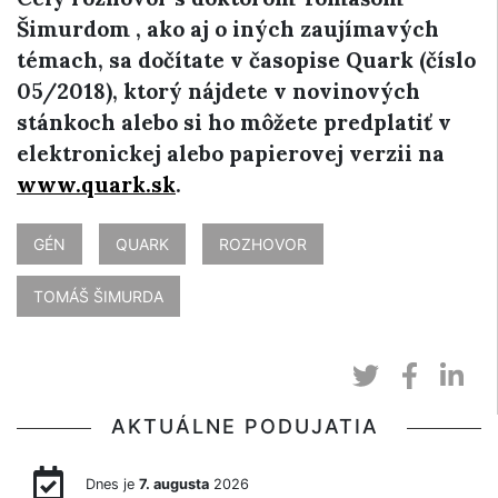
Šimurdom , ako aj o iných zaujímavých
témach, sa dočítate v časopise Quark (číslo
05/2018), ktorý nájdete v novinových
stánkoch alebo si ho môžete predplatiť v
elektronickej alebo papierovej verzii na
www.quark.sk
.
GÉN
QUARK
ROZHOVOR
TOMÁŠ ŠIMURDA
AKTUÁLNE PODUJATIA
Dnes je
7. augusta
2026