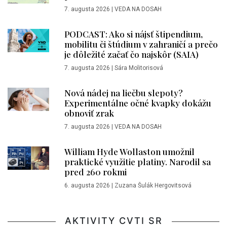
7. augusta 2026
|
VEDA NA DOSAH
PODCAST: Ako si nájsť štipendium,
mobilitu či štúdium v zahraničí a prečo
je dôležité začať čo najskôr (SAIA)
7. augusta 2026
|
Sára Molitorisová
Nová nádej na liečbu slepoty?
Experimentálne očné kvapky dokážu
obnoviť zrak
7. augusta 2026
|
VEDA NA DOSAH
William Hyde Wollaston umožnil
praktické využitie platiny. Narodil sa
pred 260 rokmi
6. augusta 2026
|
Zuzana Šulák Hergovitsová
AKTIVITY CVTI SR