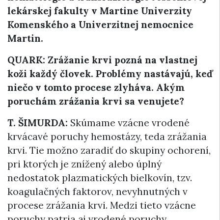
lekárskej fakulty v Martine Univerzity
Komenského a Univerzitnej nemocnice
Martin.
QUARK: Zrážanie krvi pozná na vlastnej
koži každý človek. Problémy nastávajú, keď
niečo v tomto procese zlyháva. Akým
poruchám zrážania krvi sa venujete?
T. ŠIMURDA:
Skúmame vzácne vrodené
krvácavé poruchy hemostázy, teda zrážania
krvi. Tie možno zaradiť do skupiny ochorení,
pri ktorých je znížený alebo úplný
nedostatok plazmatických bielkovín, tzv.
koagulačných faktorov, nevyhnutných v
procese zrážania krvi. Medzi tieto vzácne
poruchy patria aj vrodené poruchy