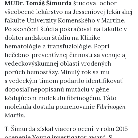
MUDr. Tomáš Šimurda
študoval odbor
všeobecné lekárstvo na Jesseniovej lekárskej
fakulte Univerzity Komenského v Martine.
Po skončení štúdia pokračoval na fakulte v
doktorandskom štúdiu na Klinike
hematológie a transfuziológie. Popri
liečebno-preventívnej činnosti sa venuje aj
vedeckovýskumnej oblasti vrodených
porúch hemostázy. Minulý rok sa mu
s vedeckým tímom podarilo identifikovať
doposiaľ nepopísanú mutáciu v géne
kódujúcom molekulu fibrinogénu. Táto
molekula dostala pomenovanie
Fibrinogén
Martin
.
T. Šimurda získal viacero ocení, v roku 2015
ocenenie Young investigator award. S