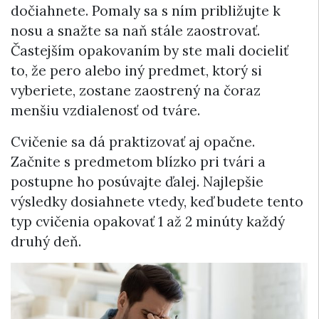
dočiahnete. Pomaly sa s ním približujte k
nosu a snažte sa naň stále zaostrovať.
Častejším opakovaním by ste mali docieliť
to, že pero alebo iný predmet, ktorý si
vyberiete, zostane zaostrený na čoraz
menšiu vzdialenosť od tváre.
Cvičenie sa dá praktizovať aj opačne.
Začnite s predmetom blízko pri tvári a
postupne ho posúvajte ďalej. Najlepšie
výsledky dosiahnete vtedy, keď budete tento
typ cvičenia opakovať 1 až 2 minúty každý
druhý deň.