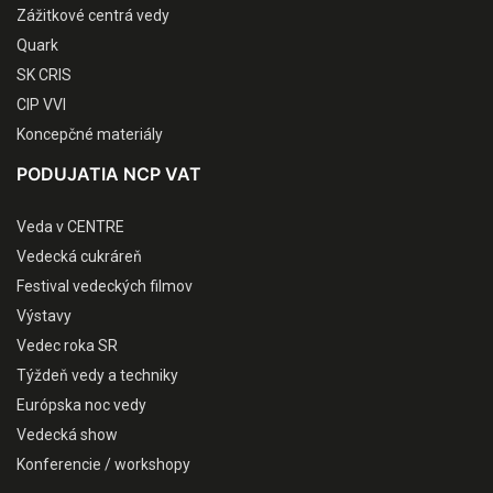
Zážitkové centrá vedy
Quark
SK CRIS
CIP VVI
Koncepčné materiály
PODUJATIA NCP VAT
Veda v CENTRE
Vedecká cukráreň
Festival vedeckých filmov
Výstavy
Vedec roka SR
Týždeň vedy a techniky
Európska noc vedy
Vedecká show
Konferencie / workshopy