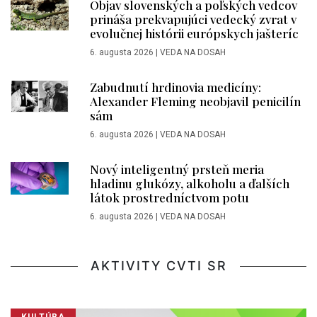
Objav slovenských a poľských vedcov
prináša prekvapujúci vedecký zvrat v
evolučnej histórii európskych jašteríc
6. augusta 2026
|
VEDA NA DOSAH
Zabudnutí hrdinovia medicíny:
Alexander Fleming neobjavil penicilín
sám
6. augusta 2026
|
VEDA NA DOSAH
Nový inteligentný prsteň meria
hladinu glukózy, alkoholu a ďalších
látok prostredníctvom potu
6. augusta 2026
|
VEDA NA DOSAH
AKTIVITY CVTI SR
KULTÚRA