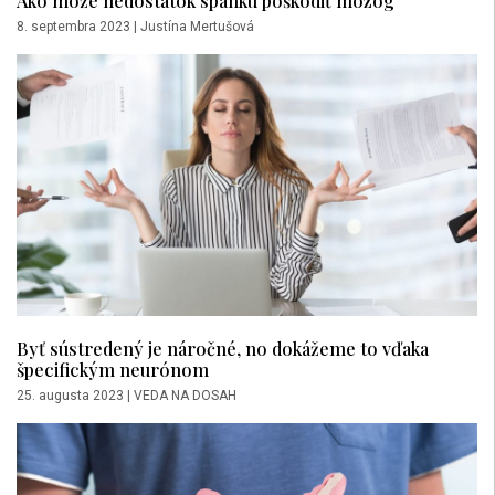
Ako môže nedostatok spánku poškodiť mozog
8. septembra 2023
|
Justína Mertušová
Byť sústredený je náročné, no dokážeme to vďaka
špecifickým neurónom
25. augusta 2023
|
VEDA NA DOSAH