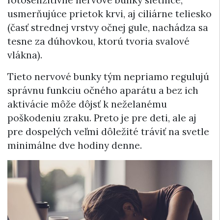
fotosenzitívne nervové bunky sietnice,
usmerňujúce prietok krvi, aj ciliárne teliesko
(časť strednej vrstvy očnej gule, nachádza sa
tesne za dúhovkou, ktorú tvoria svalové
vlákna).
Tieto nervové bunky tým nepriamo regulujú
správnu funkciu očného aparátu a bez ich
aktivácie môže dôjsť k neželanému
poškodeniu zraku. Preto je pre deti, ale aj
pre dospelých veľmi dôležité tráviť na svetle
minimálne dve hodiny denne.