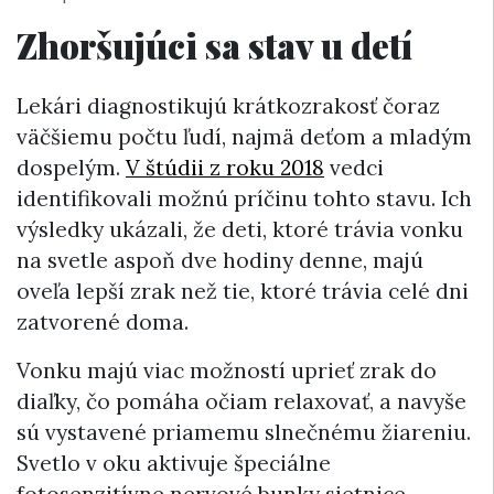
Zhoršujúci sa stav u detí
Lekári diagnostikujú krátkozrakosť čoraz
väčšiemu počtu ľudí, najmä deťom a mladým
dospelým.
V štúdii z roku 2018
vedci
identifikovali možnú príčinu tohto stavu. Ich
výsledky ukázali, že deti, ktoré trávia vonku
na svetle aspoň dve hodiny denne, majú
oveľa lepší zrak než tie, ktoré trávia celé dni
zatvorené doma.
Vonku majú viac možností uprieť zrak do
diaľky, čo pomáha očiam relaxovať, a navyše
sú vystavené priamemu slnečnému žiareniu.
Svetlo v oku aktivuje špeciálne