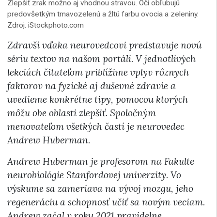
Zlepšiť zrak možno aj vhodnou stravou. Oči obľubujú
predovšetkým tmavozelenú a žltú farbu ovocia a zeleniny.
Zdroj: iStockphoto.com
Zdravší vďaka neurovedcovi predstavuje novú
sériu textov na našom portáli. V jednotlivých
lekciách čitateľom priblížime vplyv rôznych
faktorov na fyzické aj duševné zdravie a
uvedieme konkrétne tipy, pomocou ktorých
môžu obe oblasti zlepšiť. Spoločným
menovateľom všetkých častí je neurovedec
Andrew Huberman.
Andrew Huberman je profesorom na Fakulte
neurobiológie Stanfordovej univerzity. Vo
výskume sa zameriava na vývoj mozgu, jeho
regeneráciu a schopnosť učiť sa novým veciam.
Andrew začal v roku 2021 pravidelne