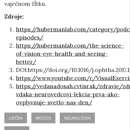
vaječnom žĺtku.
Zdroje:
https://hubermanlab.com/category/podc
episodes/
https://hubermanlab.com/the-science-
of-vision-eye-health-and-seeing-
better/
DOI:https://doi.org/10.1016/j.ophtha.2017.1
https://www.youtube.com/c/VisualExerci
https://vedanadosah.cvtisr.sk/zdravie/zd
vdaka-neurovedcovi-lekcia-prva-ako-
ovplyvnuje-svetlo-nas-den/
LIEČBA
MOZOG
NEUROLÓGIA