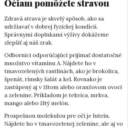
Očiam pomôžete stravou
Zdravá strava je skvelý spôsob, ako sa
udržiavať v dobrej fyzickej kondícii.
Správnymi doplnkami výživy dokážeme
zlepšiť aj náš zrak.
Odborníci odporúčajúci prijímať dostatočné
množstvo vitamínu A. Nájdete ho v
tmavozelených rastlinách, ako je brokolica,
špenát, rímsky šalát a kel. Rovnako je
zastúpený aj v žltom alebo oranžovom ovocí
a zelenine. Príkladom je tekvica, mrkva,
mango alebo žltý melón.
Prospešnou molekulou pre oči je luteín.
Nájdete ho v tmavozelenej zelenine, ale aj vo