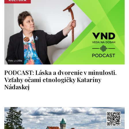
PODCAST: Láska a dvorenie v minulosti.
Vzťahy očami etnologičky Kataríny
Nádaskej