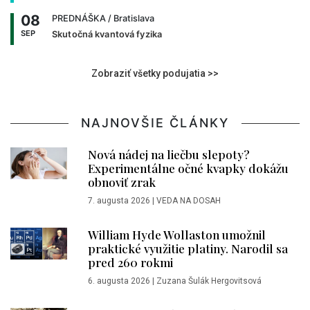
08
PREDNÁŠKA
/ Bratislava
SEP
Skutočná kvantová fyzika
Zobraziť všetky podujatia >>
NAJNOVŠIE ČLÁNKY
Nová nádej na liečbu slepoty?
Experimentálne očné kvapky dokážu
obnoviť zrak
7. augusta 2026
|
VEDA NA DOSAH
William Hyde Wollaston umožnil
praktické využitie platiny. Narodil sa
pred 260 rokmi
6. augusta 2026
|
Zuzana Šulák Hergovitsová