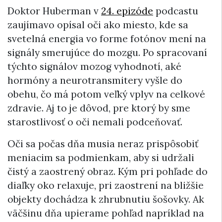
Doktor Huberman v
24. epizóde
podcastu
zaujímavo opísal oči ako miesto, kde sa
svetelná energia vo forme fotónov mení na
signály smerujúce do mozgu. Po spracovaní
týchto signálov mozog vyhodnotí, aké
hormóny a neurotransmitery vyšle do
obehu, čo má potom veľký vplyv na celkové
zdravie. Aj to je dôvod, pre ktorý by sme
starostlivosť o oči nemali podceňovať.
Oči sa počas dňa musia neraz prispôsobiť
meniacim sa podmienkam, aby si udržali
čistý a zaostrený obraz. Kým pri pohľade do
diaľky oko relaxuje, pri zaostrení na bližšie
objekty dochádza k zhrubnutiu šošovky. Ak
väčšinu dňa upierame pohľad napríklad na