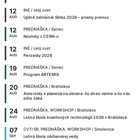
12
INÉ
/ celý svet
AUG
Úplné zatmenie Slnka 2026 – priamy prenos
12
PREDNÁŠKA
/ Senec
AUG
Novinky z CERN-u
12
INÉ
/ celý svet
AUG
Perzeidy 2026
19
PREDNÁŠKA
/ Senec
AUG
Program ARTEMIS
20
PREDNÁŠKA
/ Bratislava
AUG
Asteroidy a planetárna obrana: čo dnes vieme a čo nás
ešte čaká
24
PREDNÁŠKA, WORKSHOP
/ Bratislava
AUG
Letná škola kvantových technológií 2026 v Bratislave
07
CVTI SR, PREDNÁŠKA, WORKSHOP
/ Smolenice
SEP
Letná škola občianskej vedy