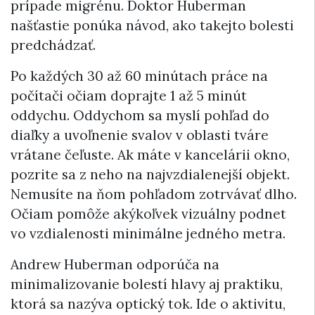
prípade migrénu. Doktor Huberman
našťastie ponúka návod, ako takejto bolesti
predchádzať.
Po každých 30 až 60 minútach práce na
počítači očiam doprajte 1 až 5 minút
oddychu. Oddychom sa myslí pohľad do
diaľky a uvoľnenie svalov v oblasti tváre
vrátane čeľuste. Ak máte v kancelárii okno,
pozrite sa z neho na najvzdialenejší objekt.
Nemusíte na ňom pohľadom zotrvávať dlho.
Očiam pomôže akýkoľvek vizuálny podnet
vo vzdialenosti minimálne jedného metra.
Andrew Huberman odporúča na
minimalizovanie bolestí hlavy aj praktiku,
ktorá sa nazýva optický tok. Ide o aktivitu,