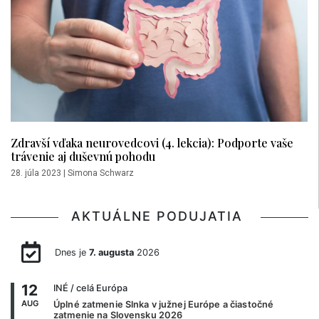
Zdravší vďaka neurovedcovi (4. lekcia): Podporte vaše
trávenie aj duševnú pohodu
28. júla 2023
|
Simona Schwarz
AKTUÁLNE PODUJATIA
Dnes je
7. augusta
2026
12
INÉ
/ celá Európa
AUG
Úplné zatmenie Slnka v južnej Európe a čiastočné
zatmenie na Slovensku 2026