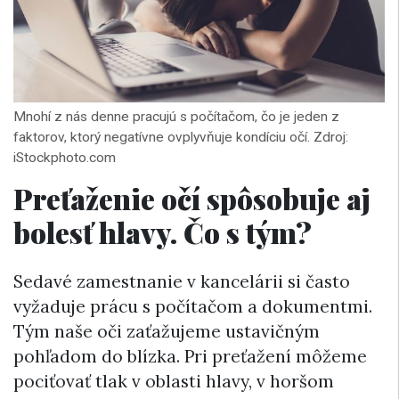
Mnohí z nás denne pracujú s počítačom, čo je jeden z
faktorov, ktorý negatívne ovplyvňuje kondíciu očí. Zdroj:
iStockphoto.com
Preťaženie očí spôsobuje aj
bolesť hlavy. Čo s tým?
Sedavé zamestnanie v kancelárii si často
vyžaduje prácu s počítačom a dokumentmi.
Tým naše oči zaťažujeme ustavičným
pohľadom do blízka. Pri preťažení môžeme
pociťovať tlak v oblasti hlavy, v horšom