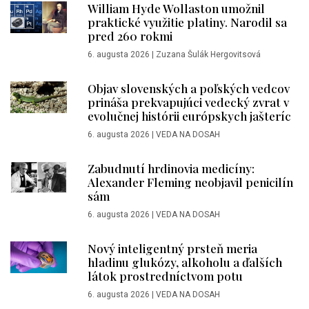
William Hyde Wollaston umožnil
praktické využitie platiny. Narodil sa
pred 260 rokmi
6. augusta 2026
|
Zuzana Šulák Hergovitsová
Objav slovenských a poľských vedcov
prináša prekvapujúci vedecký zvrat v
evolučnej histórii európskych jašteríc
6. augusta 2026
|
VEDA NA DOSAH
Zabudnutí hrdinovia medicíny:
Alexander Fleming neobjavil penicilín
sám
6. augusta 2026
|
VEDA NA DOSAH
Nový inteligentný prsteň meria
hladinu glukózy, alkoholu a ďalších
látok prostredníctvom potu
6. augusta 2026
|
VEDA NA DOSAH