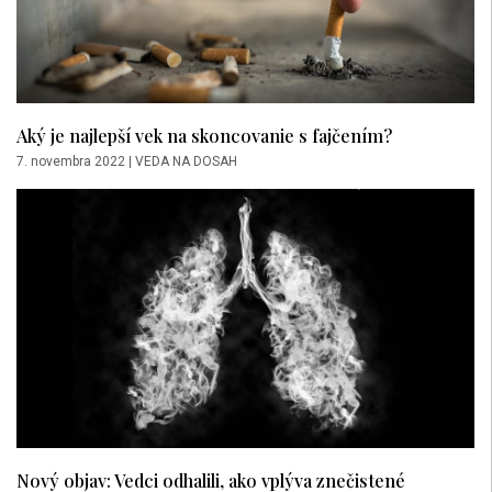
Aký je najlepší vek na skoncovanie s fajčením?
7. novembra 2022
|
VEDA NA DOSAH
Nový objav: Vedci odhalili, ako vplýva znečistené