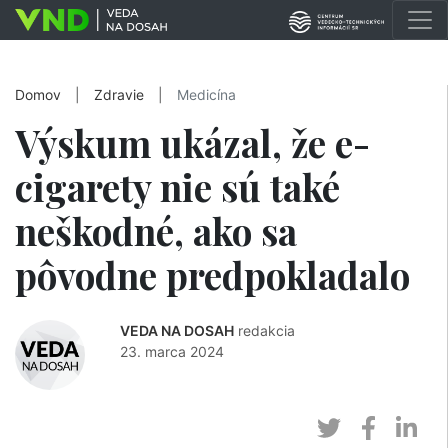
Domov
|
Zdravie
|
Medicína
Výskum ukázal, že e-
cigarety nie sú také
neškodné, ako sa
pôvodne predpokladalo
VEDA NA DOSAH
redakcia
23. marca 2024