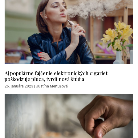
Aj populárne fajčenie elektronických cigariet
poškodzuje pľúca, tvrdí nová štúdia
26. januára 2023
|
Justína Mertušová