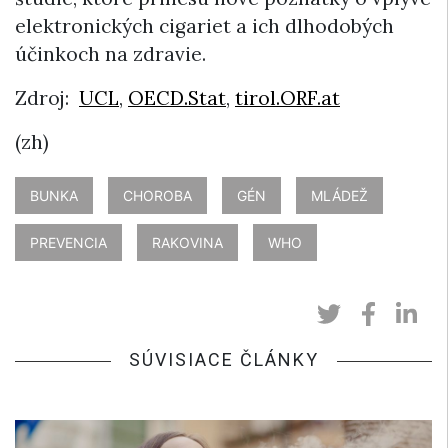
elektronických cigariet a ich dlhodobých
účinkoch na zdravie.
Zdroj:
UCL
,
OECD.Stat
,
tirol.ORF.at
(zh)
BUNKA
CHOROBA
GÉN
MLÁDEŽ
PREVENCIA
RAKOVINA
WHO
SÚVISIACE ČLÁNKY