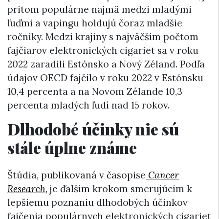
pritom populárne najmä medzi mladými
ľuďmi a vapingu holdujú čoraz mladšie
ročníky. Medzi krajiny s najväčším počtom
fajčiarov elektronických cigariet sa v roku
2022 zaradili Estónsko a Nový Zéland. Podľa
údajov OECD fajčilo v roku 2022 v Estónsku
10,4 percenta a na Novom Zélande 10,3
percenta mladých ľudí nad 15 rokov.
Dlhodobé účinky nie sú
stále úplne známe
Štúdia, publikovaná v časopise
Cancer
Research
, je ďalším krokom smerujúcim k
lepšiemu poznaniu dlhodobých účinkov
fajčenia populárnych elektronických cigariet