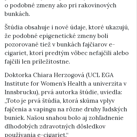
o podobné zmeny ako pri rakovinových
bunkách.
Štúdia obsahuje i nové údaje, ktoré ukazujú,
že podobné epigenetické zmeny boli
pozorované tiež v bunkách fajčiarov e-
cigariet, ktorí predtým vôbec nefajčili alebo
fajčili len príležitostne.
Doktorka Chiara Herzogová (UCL EGA
Institute for Women’s Health a univerzita v
Innsbrucku), prvá autorka štúdie, uviedla:
„Toto je prvá štúdia, ktorá skúma vplyv
fajčenia a vapingu na rôzne druhy ľudských
buniek. Našou snahou bolo aj zohľadnenie
dlhodobých zdravotných dôsledkov
používania e-cigariet.“