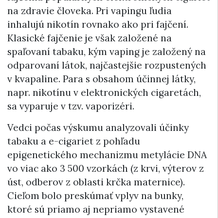
na zdravie človeka. Pri vapingu ľudia
inhalujú nikotín rovnako ako pri fajčení.
Klasické fajčenie je však založené na
spaľovaní tabaku, kým vaping je založený na
odparovaní látok, najčastejšie rozpustených
v kvapaline. Para s obsahom účinnej látky,
napr. nikotínu v elektronických cigaretách,
sa vyparuje v tzv. vaporizéri.
Vedci počas výskumu analyzovali účinky
tabaku a e-cigariet z pohľadu
epigenetického mechanizmu metylácie DNA
vo viac ako 3 500 vzorkách (z krvi, výterov z
úst, odberov z oblasti krčka maternice).
Cieľom bolo preskúmať vplyv na bunky,
ktoré sú priamo aj nepriamo vystavené