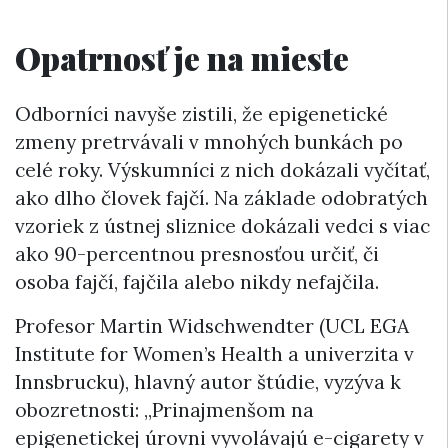
Opatrnosť je na mieste
Odborníci navyše zistili, že epigenetické
zmeny pretrvávali v mnohých bunkách po
celé roky. Výskumníci z nich dokázali vyčítať,
ako dlho človek fajčí. Na základe odobratých
vzoriek z ústnej sliznice dokázali vedci s viac
ako 90-percentnou presnosťou určiť, či
osoba fajčí, fajčila alebo nikdy nefajčila.
Profesor Martin Widschwendter (UCL EGA
Institute for Women’s Health a univerzita v
Innsbrucku), hlavný autor štúdie, vyzýva k
obozretnosti: „Prinajmenšom na
epigenetickej úrovni vyvolávajú e-cigarety v