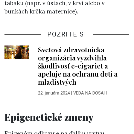
tabaku (napr. v ústach, v krvi alebo v
bunkách krčka maternice).
POZRITE SI
Svetová zdravotnícka
organizácia vyzdvihla
škodlivosť e-cigariet a
apeluje na ochranu detí a
mladistvých
22. januára 2024
|
VEDA NA DOSAH
Epigenetické zmeny
Epigenóm odkazuje na ďalšiu vrstvu