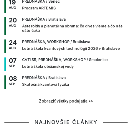
19
PREDNÁŠKA
/ Senec
AUG
Program ARTEMIS
20
PREDNÁŠKA
/ Bratislava
AUG
Asteroidy a planetárna obrana: čo dnes vieme a čo nás
ešte čaká
24
PREDNÁŠKA, WORKSHOP
/ Bratislava
AUG
Letná škola kvantových technológií 2026 v Bratislave
07
CVTI SR, PREDNÁŠKA, WORKSHOP
/ Smolenice
SEP
Letná škola občianskej vedy
08
PREDNÁŠKA
/ Bratislava
SEP
Skutočná kvantová fyzika
Zobraziť všetky podujatia >>
NAJNOVŠIE ČLÁNKY