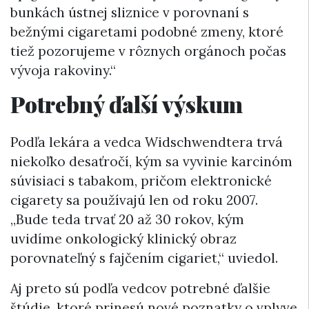
bunkách ústnej sliznice v porovnaní s
bežnými cigaretami podobné zmeny, ktoré
tiež pozorujeme v rôznych orgánoch počas
vývoja rakoviny.“
Potrebný ďalší výskum
Podľa lekára a vedca Widschwendtera trvá
niekoľko desaťročí, kým sa vyvinie karcinóm
súvisiaci s tabakom, pričom elektronické
cigarety sa používajú len od roku 2007.
„Bude teda trvať 20 až 30 rokov, kým
uvidíme onkologický klinický obraz
porovnateľný s fajčením cigariet,“ uviedol.
Aj preto sú podľa vedcov potrebné ďalšie
štúdie, ktoré prinesú nové poznatky o vplyve