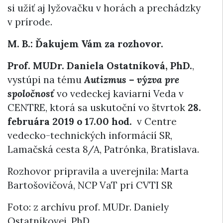
si užiť aj lyžovačku v horách a prechádzky
v prírode.
M. B.: Ďakujem Vám za rozhovor.
Prof. MUDr. Daniela Ostatníková, PhD.
,
vystúpi na tému
Autizmus – výzva pre
spoločnosť
vo vedeckej kaviarni Veda v
CENTRE, ktorá sa uskutoční vo štvrtok
28.
februára 2019 o 17.00 hod.
v Centre
vedecko-technických informácií SR,
Lamačská cesta 8/A, Patrónka, Bratislava.
Rozhovor pripravila a uverejnila: Marta
Bartošovičová, NCP VaT pri CVTI SR
Foto: z archívu prof. MUDr. Daniely
Ostatníkovej, PhD.