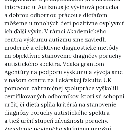
intervenciu. Autizmus je vývinová porucha
a dobrou odbornou prácou s dieťaťom
môžeme u mnohých detí pozitívne ovplyvniť
ich ďalší vývin. V rámci Akademického
centra výskumu autizmu sme zaviedli
moderné a efektívne diagnostické metódy
na objektívne stanovenie diagnózy poruchy
autistického spektra. Vďaka grantom
Agentúry na podporu výskumu a vývoja sme
v našom centre na Lekárskej fakulte UK
pomocou zahraničnej spolupráce vyškolili
certifikovaných odborníkov, ktorí sú schopní
určiť, či dieťa spĺňa kritériá na stanovenie
diagnózy poruchy autistického spektra
a tiež určiť stupeň závažnosti poruchy.
Zavedenie povinného skríningu umožní