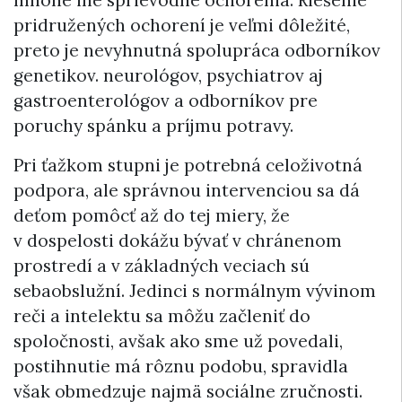
mnohé iné sprievodné ochorenia. Riešenie
pridružených ochorení je veľmi dôležité,
preto je nevyhnutná spolupráca odborníkov
genetikov. neurológov, psychiatrov aj
gastroenterológov a odborníkov pre
poruchy spánku a príjmu potravy.
Pri ťažkom stupni je potrebná celoživotná
podpora, ale správnou intervenciou sa dá
deťom pomôcť až do tej miery, že
v dospelosti dokážu bývať v chránenom
prostredí a v základných veciach sú
sebaobslužní. Jedinci s normálnym vývinom
reči a intelektu sa môžu začleniť do
spoločnosti, avšak ako sme už povedali,
postihnutie má rôznu podobu, spravidla
však obmedzuje najmä sociálne zručnosti.