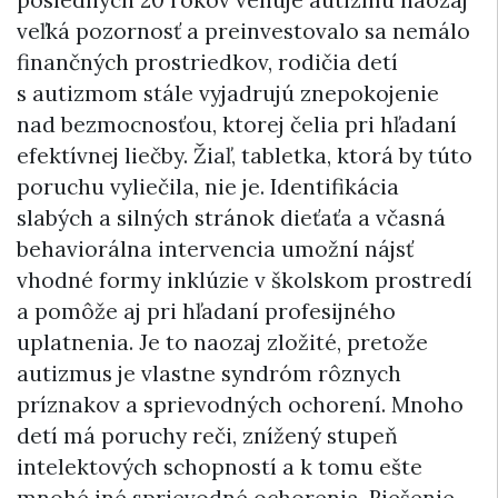
posledných 20 rokov venuje autizmu naozaj
veľká pozornosť a preinvestovalo sa nemálo
finančných prostriedkov, rodičia detí
s autizmom stále vyjadrujú znepokojenie
nad bezmocnosťou, ktorej čelia pri hľadaní
efektívnej liečby. Žiaľ, tabletka, ktorá by túto
poruchu vyliečila, nie je. Identifikácia
slabých a silných stránok dieťaťa a včasná
behaviorálna intervencia umožní nájsť
vhodné formy inklúzie v školskom prostredí
a pomôže aj pri hľadaní profesijného
uplatnenia. Je to naozaj zložité, pretože
autizmus je vlastne syndróm rôznych
príznakov a sprievodných ochorení. Mnoho
detí má poruchy reči, znížený stupeň
intelektových schopností a k tomu ešte