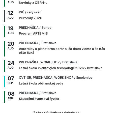
AUG
Novinky z CERN-u
12
INÉ
/ celý svet
AUG
Perzeidy 2026
19
PREDNÁŠKA
/ Senec
AUG
Program ARTEMIS
20
PREDNÁŠKA
/ Bratislava
AUG
Asteroidy a planetárna obrana: čo dnes vieme a čo nás
ešte čaká
24
PREDNÁŠKA, WORKSHOP
/ Bratislava
AUG
Letná škola kvantových technológií 2026 v Bratislave
07
CVTI SR, PREDNÁŠKA, WORKSHOP
/ Smolenice
SEP
Letná škola občianskej vedy
08
PREDNÁŠKA
/ Bratislava
SEP
Skutočná kvantová fyzika
Zobraziť všetky podujatia >>