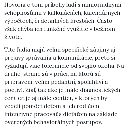
Hovoria o tom príbehy ľudí s mimoriadnymi
schopnosťami v kalkuláciách, kalendárnych
výpočtoch, či detailných kresbách. Často
však chýba ich funkčné využitie v bežnom
živote.
Títo ľudia majú veľmi špecifické záujmy aj
prejavy správania a komunikácie, preto si
vyžadujú viac tolerancie od svojho okolia. Na
druhej strane sú v práci, na ktorú sú
pripravení, veľmi pedantní, spoľahliví a
poctiví. Žiaľ, tak ako je málo diagnostických
centier, je aj málo centier, v ktorých by
vedeli pomôcť deťom a ich rodičom
intenzívne pracovať s dieťaťom na základe
overených behaviorálnych postupov.