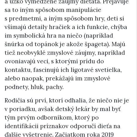
a úzko vymedzené záujmy dieťaťa. Prejavuje
sa to iným spôsobom manipulácie
s predmetmi, a iným spôsobom hry, deti si
všímajú detaily hračiek a ich funkcie, chýba
im symbolická hra na niečo (napríklad
šnúrka od topánok je akože špageta). Majú
tiež neobvyklé zmyslové záujmy, napríklad
ovoniavajú veci, s ktorými prídu do
kontaktu, fascinujú ich ligotavé svetielka,
alebo naopak, prekážajú im zmyslové
podnety, hluk, pachy.
Rodičia sú prví, ktorí odhalia, že niečo nie je
v poriadku, avšak detský lekár by mal byť
tým prvým odborníkom, ktorý po
identifikácii príznakov odporučí dieťa na
ďalšie vyšetrenie. Začiatkom roka 2019