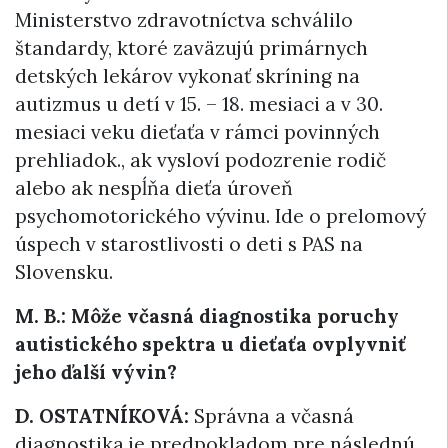
Ministerstvo zdravotníctva schválilo
štandardy, ktoré zaväzujú primárnych
detských lekárov vykonať skríning na
autizmus u detí v 15. – 18. mesiaci a v 30.
mesiaci veku dieťaťa v rámci povinných
prehliadok., ak vysloví podozrenie rodič
alebo ak nespĺňa dieťa úroveň
psychomotorického vývinu. Ide o prelomový
úspech v starostlivosti o deti s PAS na
Slovensku.
M. B.: Môže včasná diagnostika poruchy
autistického spektra u dieťaťa ovplyvniť
jeho ďalší vývin?
D. OSTATNÍKOVÁ:
Správna a včasná
diagnostika je predpokladom pre následnú