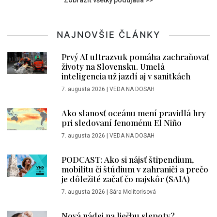
NAJNOVŠIE ČLÁNKY
Prvý AI ultrazvuk pomáha zachraňovať
životy na Slovensku. Umelá
inteligencia už jazdí aj v sanitkách
7. augusta 2026
|
VEDA NA DOSAH
Ako slanosť oceánu mení pravidlá hry
pri sledovaní fenoménu El Niño
7. augusta 2026
|
VEDA NA DOSAH
PODCAST: Ako si nájsť štipendium,
mobilitu či štúdium v zahraničí a prečo
je dôležité začať čo najskôr (SAIA)
7. augusta 2026
|
Sára Molitorisová
Nová nádej na liečbu slepoty?