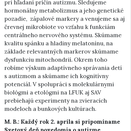
pri hľadaní príčin autizmu. Sledujeme
hormonálny metabolizmus a jeho genetické
pozadie, zápalové markery a venujeme sa aj
črevnej mikrobiote vo vzťahu k funkciám
centrálneho nervového systému. Skúmame
kvalitu spánku a hladiny melatonínu, na
základe relevantných markerov skúmame
dysfunkciu mitochondrií. Okrem toho
robíme výskum adaptívneho správania detí
s autizmom a skúmame ich kognitívny
potenciál. V spolupráci s molekulárnymi
biológmi a etológmi na LFUK aj SAV
prebiehajú experimenty na zvieracích
modeloch a bunkových kultúrach.
M. B.: Každý rok 2. apríla si pripomíname
Svetový deň povedomia o autizme.