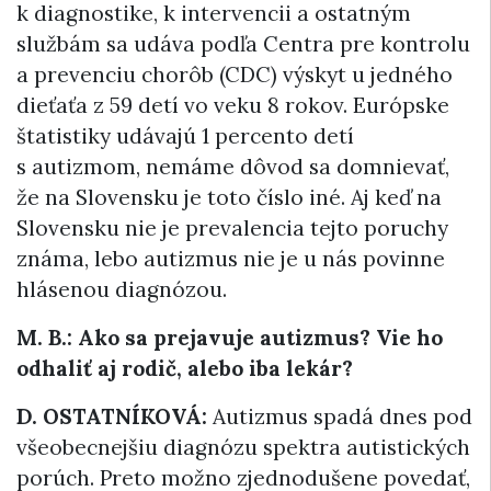
k diagnostike, k intervencii a ostatným
službám sa udáva podľa Centra pre kontrolu
a prevenciu chorôb (CDC) výskyt u jedného
dieťaťa z 59 detí vo veku 8 rokov. Európske
štatistiky udávajú 1 percento detí
s autizmom, nemáme dôvod sa domnievať,
že na Slovensku je toto číslo iné. Aj keď na
Slovensku nie je prevalencia tejto poruchy
známa, lebo autizmus nie je u nás povinne
hlásenou diagnózou.
M. B.: Ako sa prejavuje autizmus? Vie ho
odhaliť aj rodič, alebo iba lekár?
D. OSTATNÍKOVÁ:
Autizmus spadá dnes pod
všeobecnejšiu diagnózu spektra autistických
porúch. Preto možno zjednodušene povedať,