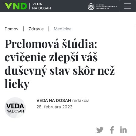
Domov
|
Zdravie
|
Medicína
Prelomová štúdia:
cvičenie zlepší váš
duševný stav skôr než
lieky
VEDA NA DOSAH
redakcia
28. februára 2023