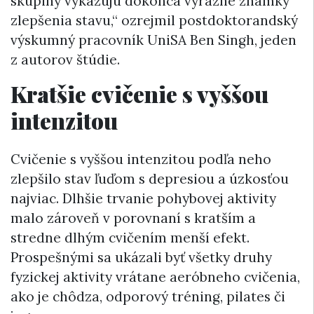
skupiny vykazujú dokonca výrazné známky
zlepšenia stavu,“ ozrejmil postdoktorandský
výskumný pracovník UniSA Ben Singh, jeden
z autorov štúdie.
Kratšie cvičenie s vyššou
intenzitou
Cvičenie s vyššou intenzitou podľa neho
zlepšilo stav ľuďom s depresiou a úzkosťou
najviac. Dlhšie trvanie pohybovej aktivity
malo zároveň v porovnaní s kratším a
stredne dlhým cvičením menší efekt.
Prospešnými sa ukázali byť všetky druhy
fyzickej aktivity vrátane aeróbneho cvičenia,
ako je chôdza, odporový tréning, pilates či