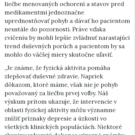
liečbe menovaných ochorení a stavov pred
medikamentmi jednoznačne
uprednostňovať pohyb a dávať ho pacientom
neustále do pozornosti. Práve vďaka
cvičeniu by mohli lepšie zvládnuť narastajúci
trend duševných porúch a pacientom by sa
mohlo do väčšej miery skutočne uľaviť.
„Je známe, že fyzická aktivita pomáha
zlepšovať duševné zdravie. Napriek
dôkazom, ktoré máme, však nie je pohyb
považovaný za liečbu prvej voľby. Náš
výskum pritom ukazuje, že intervencie v
oblasti fyzickej aktivity môžu významne
znížiť príznaky depresie a úzkosti vo
všetkých klinických populáciách. Niektoré