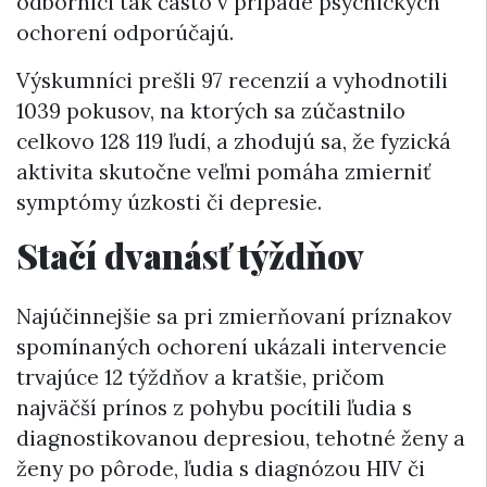
odborníci tak často v prípade psychických
ochorení odporúčajú.
Výskumníci prešli 97 recenzií a vyhodnotili
1039 pokusov, na ktorých sa zúčastnilo
celkovo 128 119 ľudí, a zhodujú sa, že fyzická
aktivita skutočne veľmi pomáha zmierniť
symptómy úzkosti či depresie.
Stačí dvanásť týždňov
Najúčinnejšie sa pri zmierňovaní príznakov
spomínaných ochorení ukázali intervencie
trvajúce 12 týždňov a kratšie, pričom
najväčší prínos z pohybu pocítili ľudia s
diagnostikovanou depresiou, tehotné ženy a
ženy po pôrode, ľudia s diagnózou HIV či