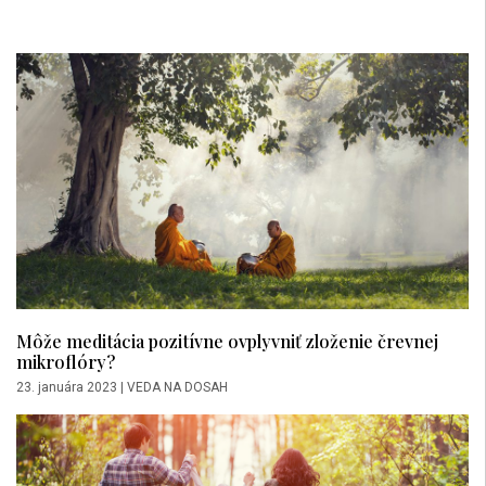
Môže meditácia pozitívne ovplyvniť zloženie črevnej
mikroflóry?
23. januára 2023
|
VEDA NA DOSAH