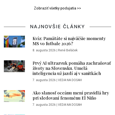
Zobraziť všetky podujatia >>
NAJNOVŠIE ČLÁNKY
Kvíz: Pamätáte si najväčšie momenty
MS vo futbale 2026?
8. augusta 2026
|
René Beláček
Prvý AI ultrazvuk pomáha zachraňovať
životy na Slovensku. Umelá
inteligencia už jazdí aj v sanitkách
7. augusta 2026
|
VEDA NA DOSAH
Ako slanosť oceánu mení pravidlá hry
pri sledovaní fenoménu El Niño
7. augusta 2026
|
VEDA NA DOSAH