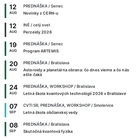
12
PREDNÁŠKA
/ Senec
AUG
Novinky z CERN-u
12
INÉ
/ celý svet
AUG
Perzeidy 2026
19
PREDNÁŠKA
/ Senec
AUG
Program ARTEMIS
20
PREDNÁŠKA
/ Bratislava
AUG
Asteroidy a planetárna obrana: čo dnes vieme a čo nás
ešte čaká
24
PREDNÁŠKA, WORKSHOP
/ Bratislava
AUG
Letná škola kvantových technológií 2026 v Bratislave
07
CVTI SR, PREDNÁŠKA, WORKSHOP
/ Smolenice
SEP
Letná škola občianskej vedy
08
PREDNÁŠKA
/ Bratislava
SEP
Skutočná kvantová fyzika