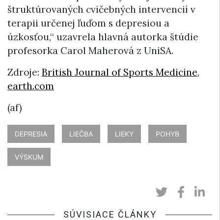
štruktúrovaných cvičebných intervencií v
terapii určenej ľuďom s depresiou a
úzkosťou,“ uzavrela hlavná autorka štúdie
profesorka Carol Maherová z UniSA.
Zdroje:
British Journal of Sports Medicine
,
earth.com
(af)
DEPRESIA
LIEČBA
LIEKY
POHYB
VÝSKUM
SÚVISIACE ČLÁNKY