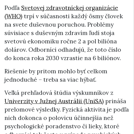
Podľa
Svetovej zdravotníckej organizácie
(WHO)
trpí v súčasnosti každý ôsmy človek
na svete duševnou poruchou. Problémy
súvisiace s duševným zdravím ľudí stoja
svetovú ekonomiku ročne 2 a pol bilióna
dolárov. Odborníci odhadujú, že toto číslo
do konca roka 2030 vzrastie na 6 biliónov.
Riešenie by pritom mohlo byť celkom
jednoduché – treba sa viac hýbať.
Veľká prehľadová štúdia výskumníkov z
Univerzity v Južnej Austrálii (UniSA)
prináša
prelomové výsledky. Fyzická aktivita je podľa
nich dokonca o polovicu účinnejšia než
psychologické poradenstvo či lieky, ktoré