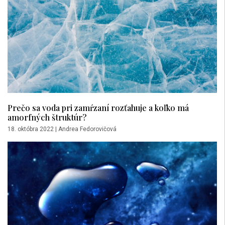
Prečo sa voda pri zamŕzaní rozťahuje a koľko má
amorfných štruktúr?
18. októbra 2022
|
Andrea Fedorovičová