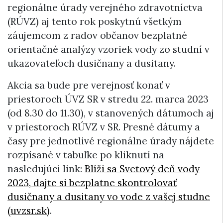
regionálne úrady verejného zdravotníctva
(RÚVZ) aj tento rok poskytnú všetkým
záujemcom z radov občanov bezplatné
orientačné analýzy vzoriek vody zo studní v
ukazovateľoch dusičnany a dusitany.
Akcia sa bude pre verejnosť konať v
priestoroch ÚVZ SR v stredu 22. marca 2023
(od 8.30 do 11.30), v stanovených dátumoch aj
v priestoroch RÚVZ v SR. Presné dátumy a
časy pre jednotlivé regionálne úrady nájdete
rozpísané v tabuľke po kliknutí na
nasledujúci link:
Blíži sa Svetový deň vody
2023, dajte si bezplatne skontrolovať
dusičnany a dusitany vo vode z vašej studne
(uvzsr.sk)
.