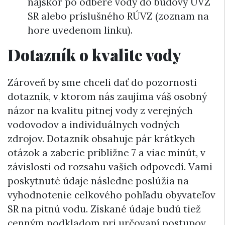
najskôr po odbere vody do budovy ÚVZ
SR alebo príslušného RÚVZ (zoznam na
hore uvedenom linku).
Dotazník o kvalite vody
Zároveň by sme chceli dať do pozornosti
dotazník, v ktorom nás zaujíma váš osobný
názor na kvalitu pitnej vody z verejných
vodovodov a individuálnych vodných
zdrojov. Dotazník obsahuje pár krátkych
otázok a zaberie približne 7 a viac minút, v
závislosti od rozsahu vašich odpovedí. Vami
poskytnuté údaje následne poslúžia na
vyhodnotenie celkového pohľadu obyvateľov
SR na pitnú vodu. Získané údaje budú tiež
cenným podkladom pri určovaní postupov