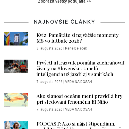
Zobraziť všetky podujatia >>
NAJNOVŠIE ČLÁNKY
Kvíz: Pamätáte si najväčšie momenty
MS vo futbale 2026?
8. augusta 2026
|
René Beláček
Prvý AI ultrazvuk pomáha zachraňovať
životy na Slovensku. Umelá
inteligencia už jazdí aj v sanitkách
7. augusta 2026
|
VEDA NA DOSAH
Ako slanosť oceánu mení pravidlá hry
pri sledovaní fenoménu El Niño
7. augusta 2026
|
VEDA NA DOSAH
PODCAST: Ako si nájsť štipendium,