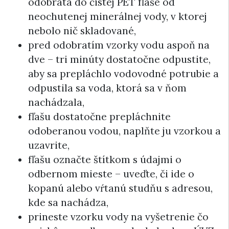
odobratá do čistej PET fľaše od
neochutenej minerálnej vody, v ktorej
nebolo nič skladované,
pred odobratím vzorky vodu aspoň na
dve – tri minúty dostatočne odpustite,
aby sa prepláchlo vodovodné potrubie a
odpustila sa voda, ktorá sa v ňom
nachádzala,
fľašu dostatočne prepláchnite
odoberanou vodou, naplňte ju vzorkou a
uzavrite,
fľašu označte štítkom s údajmi o
odbernom mieste – uveďte, či ide o
kopanú alebo vŕtanú studňu s adresou,
kde sa nachádza,
prineste vzorku vody na vyšetrenie čo