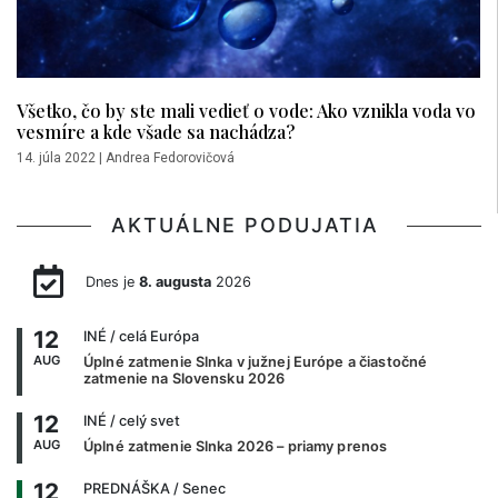
Všetko, čo by ste mali vedieť o vode: Ako vznikla voda vo
vesmíre a kde všade sa nachádza?
14. júla 2022
|
Andrea Fedorovičová
AKTUÁLNE PODUJATIA
Dnes je
8. augusta
2026
12
INÉ
/ celá Európa
AUG
Úplné zatmenie Slnka v južnej Európe a čiastočné
zatmenie na Slovensku 2026
12
INÉ
/ celý svet
AUG
Úplné zatmenie Slnka 2026 – priamy prenos
12
PREDNÁŠKA
/ Senec