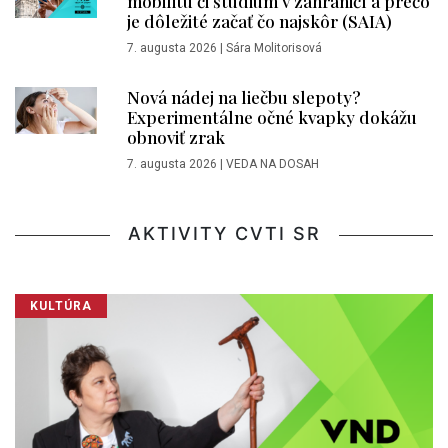
mobilitu či štúdium v zahraničí a prečo
je dôležité začať čo najskôr (SAIA)
7. augusta 2026
|
Sára Molitorisová
Nová nádej na liečbu slepoty?
Experimentálne očné kvapky dokážu
obnoviť zrak
7. augusta 2026
|
VEDA NA DOSAH
AKTIVITY CVTI SR
KULTÚRA