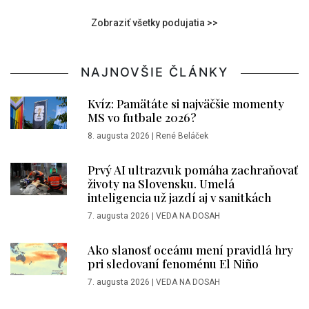
Zobraziť všetky podujatia >>
NAJNOVŠIE ČLÁNKY
Kvíz: Pamätáte si najväčšie momenty
MS vo futbale 2026?
8. augusta 2026
|
René Beláček
Prvý AI ultrazvuk pomáha zachraňovať
životy na Slovensku. Umelá
inteligencia už jazdí aj v sanitkách
7. augusta 2026
|
VEDA NA DOSAH
Ako slanosť oceánu mení pravidlá hry
pri sledovaní fenoménu El Niño
7. augusta 2026
|
VEDA NA DOSAH