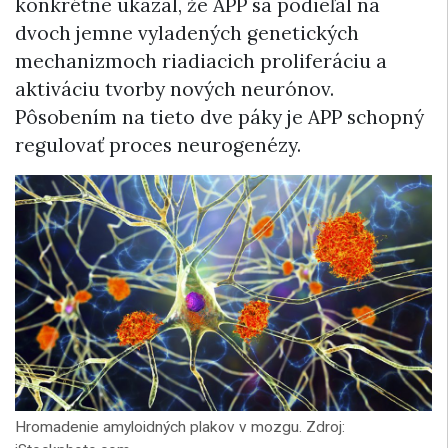
konkrétne ukázal, že APP sa podieľal na
dvoch jemne vyladených genetických
mechanizmoch riadiacich proliferáciu a
aktiváciu tvorby nových neurónov.
Pôsobením na tieto dve páky je APP schopný
regulovať proces neurogenézy.
Hromadenie amyloidných plakov v mozgu. Zdroj: