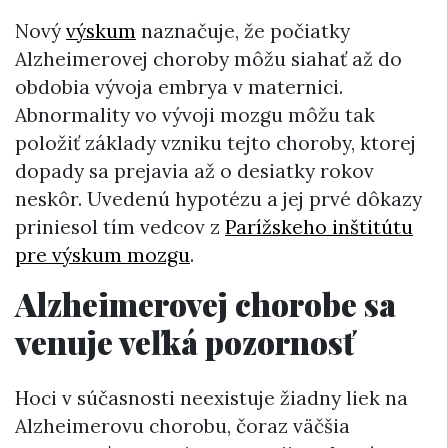
Nový
výskum
naznačuje, že počiatky
Alzheimerovej choroby môžu siahať až do
obdobia vývoja embrya v maternici.
Abnormality vo vývoji mozgu môžu tak
položiť základy vzniku tejto choroby, ktorej
dopady sa prejavia až o desiatky rokov
neskôr. Uvedenú hypotézu a jej prvé dôkazy
priniesol tím vedcov z
Parížskeho inštitútu
pre výskum mozgu
.
Alzheimerovej chorobe sa
venuje veľká pozornosť
Hoci v súčasnosti neexistuje žiadny liek na
Alzheimerovu chorobu, čoraz väčšia