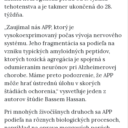
tehotenstva a je takmer ukončená do 28.
týždňa.
„Zaujímal nás APP, ktorý je
vysokoexprimovaný počas vývoja nervového
systému. Jeho fragmentácia sa podieľa na
vzniku typických amyloidných peptidov,
ktorých toxická agregácia je spojená s
odumieraním neurónov pri Alzheimerovej
chorobe. Máme preto podozrenie, že APP
môže hrať ústrednú úlohu v skorých
štádiách ochorenia,“ vysvetľuje jeden z
autorov štúdie Bassem Hassan.
Pri mnohých živočíšnych druhoch sa APP
podieľa na rôznych biologických procesoch,
napríklad na oprave mozgových porúch