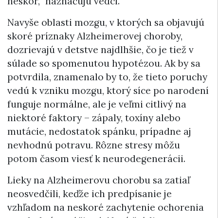
neskôr,“ naznačujú vedci.
Navyše oblasti mozgu, v ktorých sa objavujú
skoré príznaky Alzheimerovej choroby,
dozrievajú v detstve najdlhšie, čo je tiež v
súlade so spomenutou hypotézou. Ak by sa
potvrdila, znamenalo by to, že tieto poruchy
vedú k vzniku mozgu, ktorý síce po narodení
funguje normálne, ale je veľmi citlivý na
niektoré faktory – zápaly, toxíny alebo
mutácie, nedostatok spánku, prípadne aj
nevhodnú potravu. Rôzne stresy môžu
potom časom viesť k neurodegenerácii.
Lieky na Alzheimerovu chorobu sa zatiaľ
neosvedčili, keďže ich predpísanie je
vzhľadom na neskoré zachytenie ochorenia