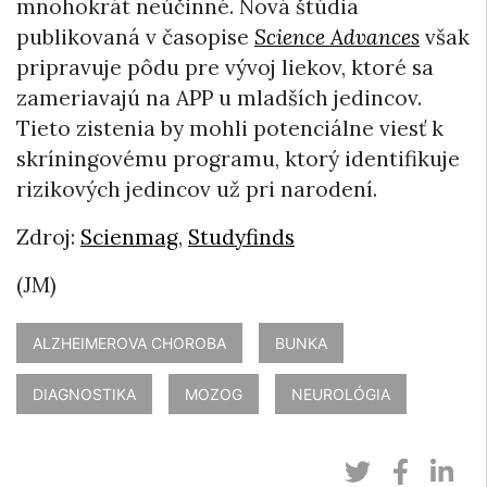
mnohokrát neúčinné. Nová štúdia
publikovaná v časopise
Science Advances
však
pripravuje pôdu pre vývoj liekov, ktoré sa
zameriavajú na APP u mladších jedincov.
Tieto zistenia by mohli potenciálne viesť k
skríningovému programu, ktorý identifikuje
rizikových jedincov už pri narodení.
Zdroj:
Scienmag
,
Studyfinds
(JM)
ALZHEIMEROVA CHOROBA
BUNKA
DIAGNOSTIKA
MOZOG
NEUROLÓGIA