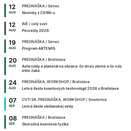
12
PREDNÁŠKA
/ Senec
AUG
Novinky z CERN-u
12
INÉ
/ celý svet
AUG
Perzeidy 2026
19
PREDNÁŠKA
/ Senec
AUG
Program ARTEMIS
20
PREDNÁŠKA
/ Bratislava
AUG
Asteroidy a planetárna obrana: čo dnes vieme a čo nás
ešte čaká
24
PREDNÁŠKA, WORKSHOP
/ Bratislava
AUG
Letná škola kvantových technológií 2026 v Bratislave
07
CVTI SR, PREDNÁŠKA, WORKSHOP
/ Smolenice
SEP
Letná škola občianskej vedy
08
PREDNÁŠKA
/ Bratislava
SEP
Skutočná kvantová fyzika