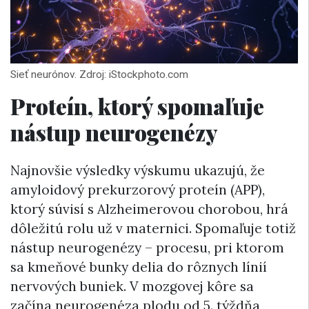
Sieť neurónov. Zdroj: iStockphoto.com
Proteín, ktorý spomaľuje
nástup neurogenézy
Najnovšie výsledky výskumu ukazujú, že
amyloidový prekurzorový proteín (APP),
ktorý súvisí s Alzheimerovou chorobou, hrá
dôležitú rolu už v maternici. Spomaľuje totiž
nástup neurogenézy – procesu, pri ktorom
sa kmeňové bunky delia do rôznych línií
nervových buniek. V mozgovej kôre sa
začína neurogenéza plodu od 5. týždňa