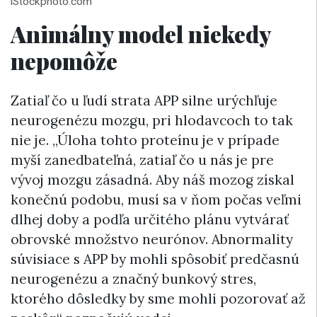
iStockphoto.com
Animálny model niekedy
nepomôže
Zatiaľ čo u ľudí strata APP silne urýchľuje
neurogenézu mozgu, pri hlodavcoch to tak
nie je. „Úloha tohto proteínu je v prípade
myší zanedbateľná, zatiaľ čo u nás je pre
vývoj mozgu zásadná. Aby náš mozog získal
konečnú podobu, musí sa v ňom počas veľmi
dlhej doby a podľa určitého plánu vytvárať
obrovské množstvo neurónov. Abnormality
súvisiace s APP by mohli spôsobiť predčasnú
neurogenézu a značný bunkový stres,
ktorého dôsledky by sme mohli pozorovať až