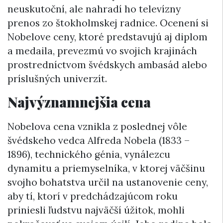
neuskutoční, ale nahradí ho televízny
prenos zo štokholmskej radnice. Ocenení si
Nobelove ceny, ktoré predstavujú aj diplom
a medaila, prevezmú vo svojich krajinách
prostredníctvom švédskych ambasád alebo
príslušných univerzít.
Najvýznamnejšia cena
Nobelova cena vznikla z poslednej vôle
švédskeho vedca Alfreda Nobela (1833 –
1896), technického génia, vynálezcu
dynamitu a priemyselníka, v ktorej väčšinu
svojho bohatstva určil na ustanovenie ceny,
aby tí, ktorí v predchádzajúcom roku
priniesli ľudstvu najväčší úžitok, mohli