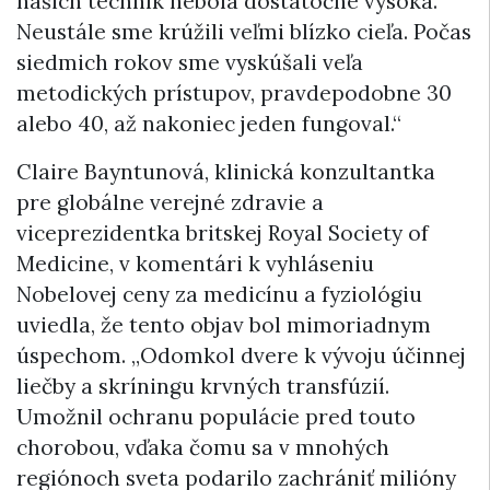
našich techník nebola dostatočne vysoká.
Neustále sme krúžili veľmi blízko cieľa. Počas
siedmich rokov sme vyskúšali veľa
metodických prístupov, pravdepodobne 30
alebo 40, až nakoniec jeden fungoval.“
Claire Bayntunová, klinická konzultantka
pre globálne verejné zdravie a
viceprezidentka britskej Royal Society of
Medicine, v komentári k vyhláseniu
Nobelovej ceny za medicínu a fyziológiu
uviedla, že tento objav bol mimoriadnym
úspechom. „Odomkol dvere k vývoju účinnej
liečby a skríningu krvných transfúzií.
Umožnil ochranu populácie pred touto
chorobou, vďaka čomu sa v mnohých
regiónoch sveta podarilo zachrániť milióny