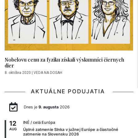
Nobelovu cenu za fyziku získali výskumníci čiernych
dier
8. októbra 2020
|
VEDA NA DOSAH
AKTUÁLNE PODUJATIA
Dnes je
9. augusta
2026
12
INÉ
/ celá Európa
AUG
Úplné zatmenie Slnka v južnej Európe a čiastočné
zatmenie na Slovensku 2026