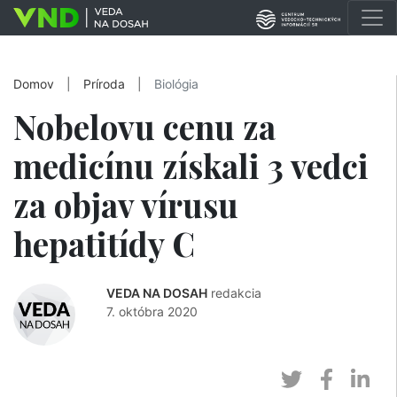
Domov
|
Príroda
|
Biológia
Nobelovu cenu za
medicínu získali 3 vedci
za objav vírusu
hepatitídy C
VEDA NA DOSAH
redakcia
7. októbra 2020