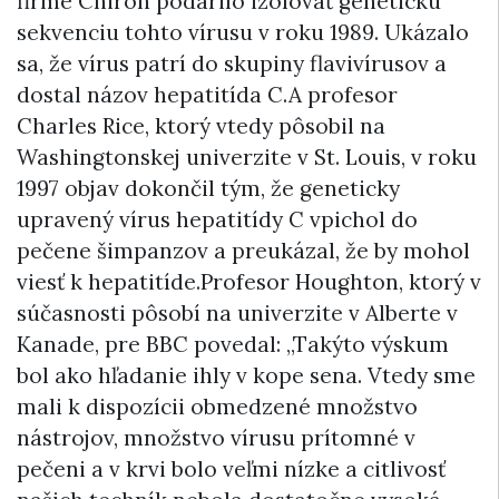
firme Chiron podarilo izolovať genetickú
sekvenciu tohto vírusu v roku 1989. Ukázalo
sa, že vírus patrí do skupiny flavivírusov a
dostal názov hepatitída C.A profesor
Charles Rice, ktorý vtedy pôsobil na
Washingtonskej univerzite v St. Louis, v roku
1997 objav dokončil tým, že geneticky
upravený vírus hepatitídy C vpichol do
pečene šimpanzov a preukázal, že by mohol
viesť k hepatitíde.Profesor Houghton, ktorý v
súčasnosti pôsobí na univerzite v Alberte v
Kanade, pre BBC povedal: „Takýto výskum
bol ako hľadanie ihly v kope sena. Vtedy sme
mali k dispozícii obmedzené množstvo
nástrojov, množstvo vírusu prítomné v
pečeni a v krvi bolo veľmi nízke a citlivosť