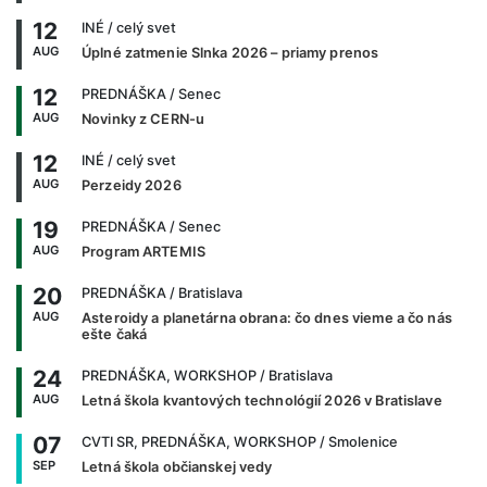
12
INÉ
/ celý svet
AUG
Úplné zatmenie Slnka 2026 – priamy prenos
12
PREDNÁŠKA
/ Senec
AUG
Novinky z CERN-u
12
INÉ
/ celý svet
AUG
Perzeidy 2026
19
PREDNÁŠKA
/ Senec
AUG
Program ARTEMIS
20
PREDNÁŠKA
/ Bratislava
AUG
Asteroidy a planetárna obrana: čo dnes vieme a čo nás
ešte čaká
24
PREDNÁŠKA, WORKSHOP
/ Bratislava
AUG
Letná škola kvantových technológií 2026 v Bratislave
07
CVTI SR, PREDNÁŠKA, WORKSHOP
/ Smolenice
SEP
Letná škola občianskej vedy