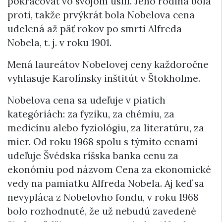
pokračovať vo svojom úsilí. Jeho rodina bola
proti, takže prvýkrát bola Nobelova cena
udelená až päť rokov po smrti Alfreda
Nobela, t. j. v roku 1901.
Mená laureátov Nobelovej ceny každoročne
vyhlasuje Karolínsky inštitút v Štokholme.
Nobelova cena sa udeľuje v piatich
kategóriách: za fyziku, za chémiu, za
medicínu alebo fyziológiu, za literatúru, za
mier. Od roku 1968 spolu s týmito cenami
udeľuje Švédska ríšska banka cenu za
ekonómiu pod názvom Cena za ekonomické
vedy na pamiatku Alfreda Nobela. Aj keď sa
nevypláca z Nobelovho fondu, v roku 1968
bolo rozhodnuté, že už nebudú zavedené