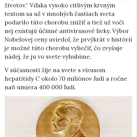
životov.“ Vďaka vysoko citlivým krvným
testom sa už v mnohých častiach sveta
podarilo túto chorobu znížiť a tiež už voči
nej existujú účinné antivírusové lieky. Výbor
Nobelovej ceny uviedol, že prvýkrát v histórii
je možné túto chorobu vyliečiť, čo zvyšuje
nádej, že ju vo svete vyhubíme.
V súčasnosti žije na svete s vírusom
hepatitídy C okolo 70 miliónov ľudí a ročne
naň umiera 400 000 ľudí.