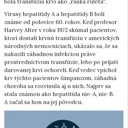
bola transfúzia krvi ako „ruská ruleta“.
Vírusy hepatitídy A a hepatitídy B boli
známe od polovice 60. rokov. Keď profesor
Harvey Alter v roku 1972 skúmal pacientov,
ktorí dostali krvnú transfúziu v amerických
národných nemocniciach, ukázalo sa, že sa
nakazili záhadnou infekciou práve
prostredníctvom transfúzie, lebo po prijatí
darovanej krvi ochoreli. Keď vedec vpichol
krv týchto pacientov šimpanzom, záhadná
choroba sa rozvinula aj u nich. Najprv sa
stala známou ako hepatitída nie-A, nie-B.
A začal sa hon na jej pôvodcu.