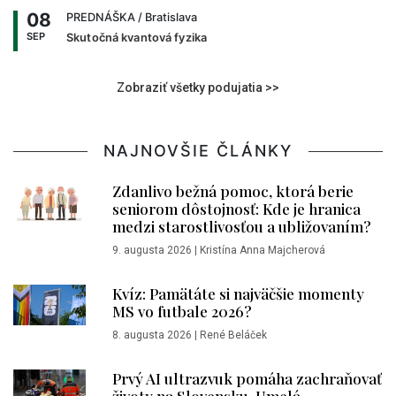
08
PREDNÁŠKA
/ Bratislava
SEP
Skutočná kvantová fyzika
Zobraziť všetky podujatia >>
NAJNOVŠIE ČLÁNKY
Zdanlivo bežná pomoc, ktorá berie
seniorom dôstojnosť: Kde je hranica
medzi starostlivosťou a ubližovaním?
9. augusta 2026
|
Kristína Anna Majcherová
Kvíz: Pamätáte si najväčšie momenty
MS vo futbale 2026?
8. augusta 2026
|
René Beláček
Prvý AI ultrazvuk pomáha zachraňovať
životy na Slovensku. Umelá