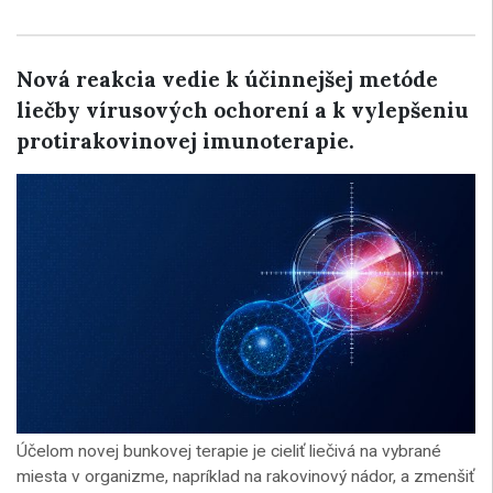
Nová reakcia vedie k účinnejšej metóde
liečby vírusových ochorení a k vylepšeniu
protirakovinovej imunoterapie.
Účelom novej bunkovej terapie je cieliť liečivá na vybrané
miesta v organizme, napríklad na rakovinový nádor, a zmenšiť