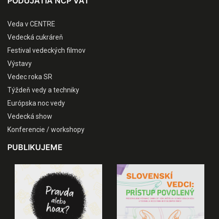
PODUJATIA NCP VAT
Veda v CENTRE
Vedecká cukráreň
Festival vedeckých filmov
Výstavy
Vedec roka SR
Týždeň vedy a techniky
Európska noc vedy
Vedecká show
Konferencie / workshopy
PUBLIKUJEME