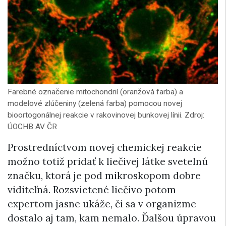
Farebné označenie mitochondrií (oranžová farba) a
modelové zlúčeniny (zelená farba) pomocou novej
bioortogonálnej reakcie v rakovinovej bunkovej línii. Zdroj:
ÚOCHB AV ČR
Prostredníctvom novej chemickej reakcie
možno totiž pridať k liečivej látke svetelnú
značku, ktorá je pod mikroskopom dobre
viditeľná. Rozsvietené liečivo potom
expertom jasne ukáže, či sa v organizme
dostalo aj tam, kam nemalo. Ďalšou úpravou