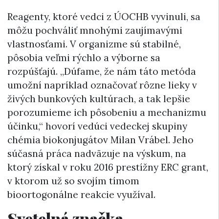
Reagenty, ktoré vedci z ÚOCHB vyvinuli, sa
môžu pochváliť mnohými zaujímavými
vlastnosťami. V organizme sú stabilné,
pôsobia veľmi rýchlo a výborne sa
rozpúšťajú. „Dúfame, že nám táto metóda
umožní napríklad označovať rôzne lieky v
živých bunkových kultúrach, a tak lepšie
porozumieme ich pôsobeniu a mechanizmu
účinku,“ hovorí vedúci vedeckej skupiny
chémia biokonjugátov Milan Vrábel. Jeho
súčasná práca nadväzuje na výskum, na
ktorý získal v roku 2016 prestížny ERC grant,
v ktorom už so svojím tímom
bioortogonálne reakcie využíval.
Svetelná značka