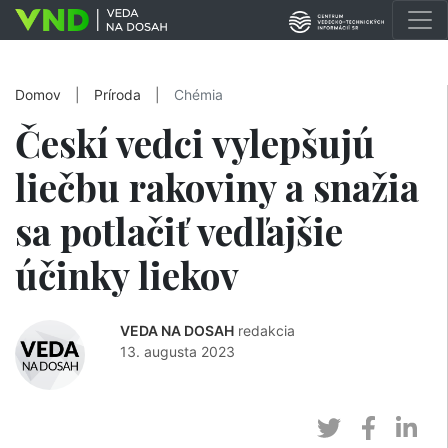
Domov
|
Príroda
|
Chémia
Českí vedci vylepšujú
liečbu rakoviny a snažia
sa potlačiť vedľajšie
účinky liekov
VEDA NA DOSAH
redakcia
13. augusta 2023