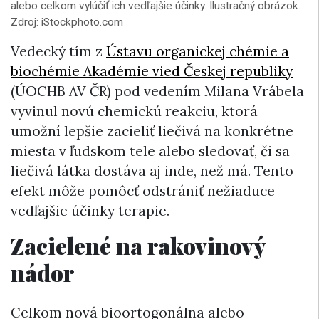
alebo celkom vylúčiť ich vedľajšie účinky. Ilustračný obrázok.
Zdroj: iStockphoto.com
Vedecký tím z
Ústavu organickej chémie a
biochémie Akadémie vied
Českej republiky
(ÚOCHB AV ČR) pod vedením Milana Vrábela
vyvinul novú chemickú reakciu, ktorá
umožní lepšie zacieliť liečivá na konkrétne
miesta v ľudskom tele alebo sledovať, či sa
liečivá látka dostáva aj inde, než má. Tento
efekt môže pomôcť odstrániť nežiaduce
vedľajšie účinky terapie.
Zacielené na rakovinový
nádor
Celkom nová bioortogonálna alebo