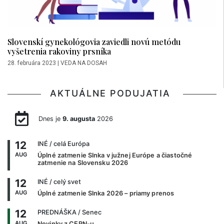
Slovenskí gynekológovia zaviedli novú metódu
vyšetrenia rakoviny prsníka
28. februára 2023
|
VEDA NA DOSAH
AKTUÁLNE PODUJATIA
Dnes je
9. augusta
2026
12
INÉ
/ celá Európa
AUG
Úplné zatmenie Slnka v južnej Európe a čiastočné
zatmenie na Slovensku 2026
12
INÉ
/ celý svet
AUG
Úplné zatmenie Slnka 2026 – priamy prenos
12
PREDNÁŠKA
/ Senec
AUG
Novinky z CERN-u