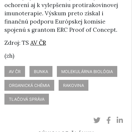
ochorení aj k vylepšeniu protirakovinovej
imunoterapie. Výskum preto získal i
finančnú podporu Európskej komisie
spojenú s grantom ERC Proof of Concept.
Zdroj: TS
AV ČR
(zh)
AV ČR
BUNKA
MOLEKULÁRNA BIOLÓGIA
ORGANICKÁ CHÉMIA
RAKOVINA
TLAČOVÁ SPRÁVA