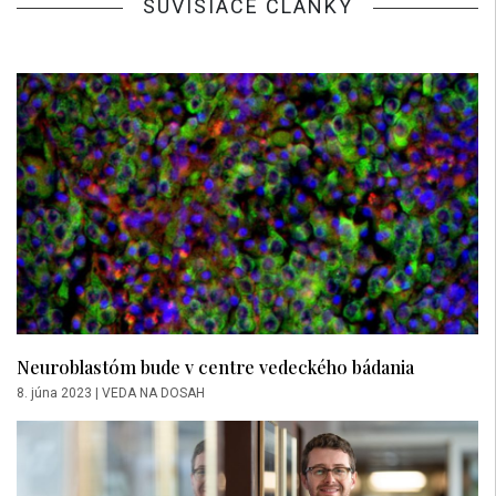
SÚVISIACE ČLÁNKY
Neuroblastóm bude v centre vedeckého bádania
8. júna 2023
|
VEDA NA DOSAH