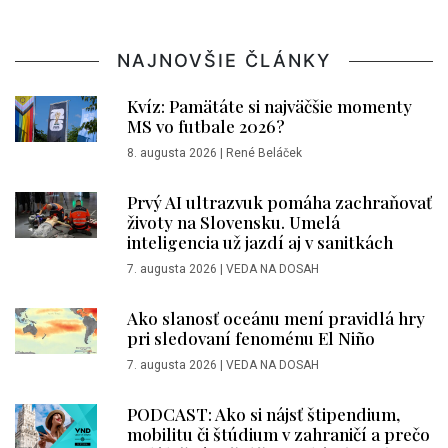
NAJNOVŠIE ČLÁNKY
Kvíz: Pamätáte si najväčšie momenty
MS vo futbale 2026?
8. augusta 2026
|
René Beláček
Prvý AI ultrazvuk pomáha zachraňovať
životy na Slovensku. Umelá
inteligencia už jazdí aj v sanitkách
7. augusta 2026
|
VEDA NA DOSAH
Ako slanosť oceánu mení pravidlá hry
pri sledovaní fenoménu El Niño
7. augusta 2026
|
VEDA NA DOSAH
PODCAST: Ako si nájsť štipendium,
mobilitu či štúdium v zahraničí a prečo