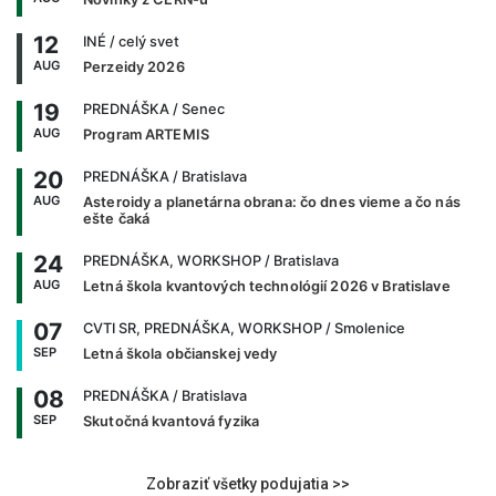
12
INÉ
/ celý svet
AUG
Perzeidy 2026
19
PREDNÁŠKA
/ Senec
AUG
Program ARTEMIS
20
PREDNÁŠKA
/ Bratislava
AUG
Asteroidy a planetárna obrana: čo dnes vieme a čo nás
ešte čaká
24
PREDNÁŠKA, WORKSHOP
/ Bratislava
AUG
Letná škola kvantových technológií 2026 v Bratislave
07
CVTI SR, PREDNÁŠKA, WORKSHOP
/ Smolenice
SEP
Letná škola občianskej vedy
08
PREDNÁŠKA
/ Bratislava
SEP
Skutočná kvantová fyzika
Zobraziť všetky podujatia >>