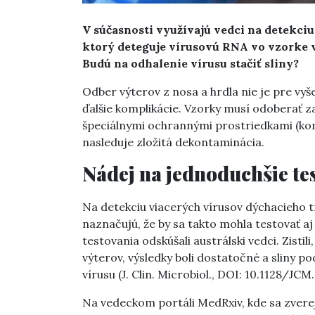
V súčasnosti
využívajú
vedci na detekciu
ktorý deteguje vírusovú RNA vo vzorke v
Budú na odhalenie vírusu stačiť sliny?
Odber výterov z nosa a hrdla nie je pre vy
ďalšie komplikácie. Vzorky musí odoberať za
špeciálnymi ochrannými prostriedkami (komb
nasleduje zložitá dekontaminácia.
Nádej na jednoduchšie te
Na detekciu viacerých vírusov dýchacieho tra
naznačujú, že by sa takto mohla testovať 
testovania odskúšali austrálski vedci. Zistili
výterov, výsledky boli dostatočné a sliny p
vírusu (J. Clin. Microbiol., DOI: 10.1128/JCM
Na vedeckom portáli MedRxiv, kde sa zvere