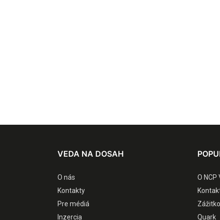
VEDA NA DOSAH
POPU
O nás
O NCP 
Kontakty
Kontak
Pre médiá
Zážitk
Inzercia
Quark