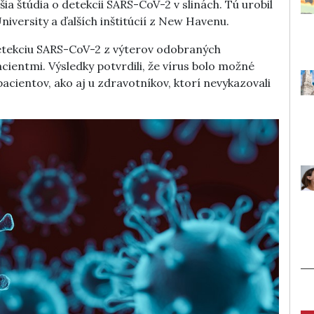
a štúdia o detekcii SARS-CoV-2 v slinách. Tú urobil
iversity a ďalších inštitúcií z New Havenu.
etekciu SARS-CoV-2 z výterov odobraných
ientmi. Výsledky potvrdili, že vírus bolo možné
acientov, ako aj u zdravotníkov, ktorí nevykazovali