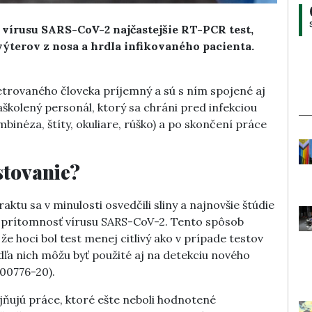
 vírusu SARS-CoV-2 najčastejšie RT-PCR test,
ýterov z nosa a hrdla infikovaného pacienta.
šetrovaného človeka príjemný a sú s ním spojené aj
školený personál, ktorý sa chráni pred infekciou
inéza, štíty, okuliare, rúško) a po skončení práce
stovanie?
ktu sa v minulosti osvedčili sliny a najnovšie štúdie
aj prítomnosť vírusu SARS-CoV-2. Tento spôsob
, že hoci bol test menej citlivý ako v prípade testov
odľa nich môžu byť použité aj na detekciu nového
.00776-20).
jňujú práce, ktoré ešte neboli hodnotené