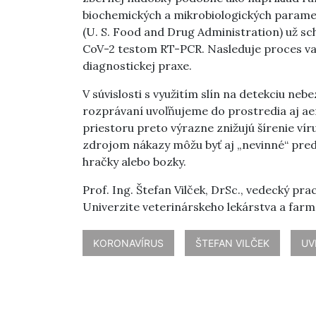
biochemických a mikrobiologických paramet
(U. S. Food and Drug Administration) už sch
CoV-2 testom RT-PCR. Nasleduje proces val
diagnostickej praxe.
V súvislosti s využitím slín na detekciu neb
rozprávaní uvoľňujeme do prostredia aj aero
priestoru preto výrazne znižujú šírenie vír
zdrojom nákazy môžu byť aj „nevinné“ predm
hračky alebo bozky.
Prof. Ing. Štefan Vilček, DrSc., vedecký pr
Univerzite veterinárskeho lekárstva a farm
KORONAVÍRUS
ŠTEFAN VILČEK
UV