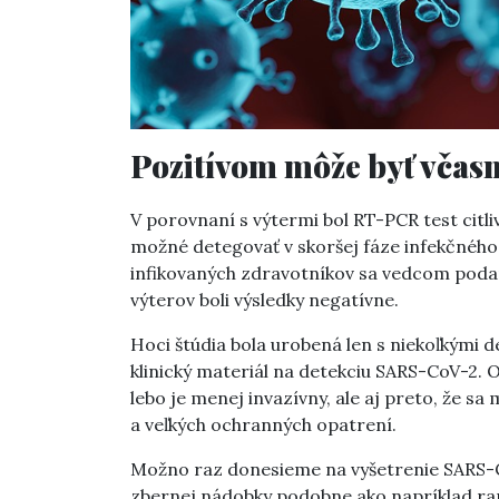
Pozitívom môže byť včasn
V porovnaní s výtermi bol RT-PCR test citliv
možné detegovať v skoršej fáze infekčnéh
infikovaných zdravotníkov sa vedcom podaril
výterov boli výsledky negatívne.
Hoci štúdia bola urobená len s niekoľkými d
klinický materiál na detekciu SARS-CoV-2. O
lebo je menej invazívny, ale aj preto, že 
a veľkých ochranných opatrení.
Možno raz donesieme na vyšetrenie SARS-C
zbernej nádobky podobne ako napríklad ra