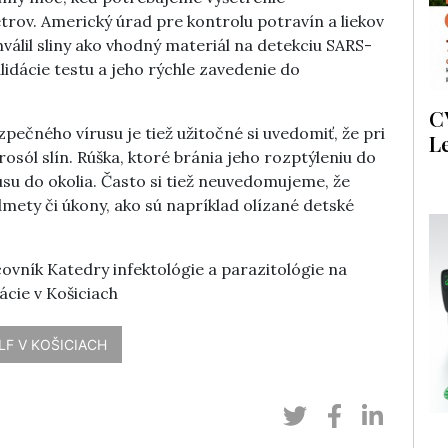
rov. Americký úrad pre kontrolu potravín a liekov
válil sliny ako vhodný materiál na detekciu SARS-
idácie testu a jeho rýchle zavedenie do
C
ezpečného vírusu je tiež užitočné si uvedomiť, že pri
L
sól slín. Rúška, ktoré bránia jeho rozptýleniu do
usu do okolia. Často si tiež neuvedomujeme, že
ety či úkony, ako sú napríklad olízané detské
acovník Katedry infektológie a parazitológie na
ácie v Košiciach
LF V KOŠICIACH