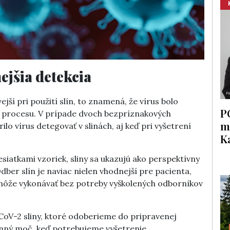
ejšia detekcia
ejší pri použití slín, to znamená, že vírus bolo
P
o procesu. V prípade dvoch bezpríznakových
m
o vírus detegovať v slinách, aj keď pri vyšetrení
K
esiatkami vzoriek, sliny sa ukazujú ako perspektívny
dber slín je naviac nielen vhodnejší pre pacienta,
sa môže vykonávať bez potreby vyškolených odborníkov
oV-2 sliny, ktoré odoberieme do pripravenej
nný moč, keď potrebujeme vyšetrenie