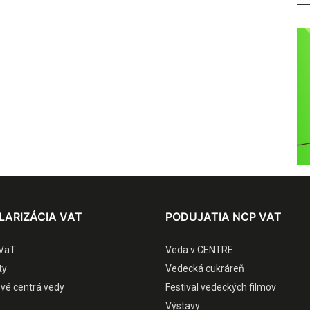
LARIZÁCIA VAT
PODUJATIA NCP VAT
VaT
Veda v CENTRE
ty
Vedecká cukráreň
ové centrá vedy
Festival vedeckých filmov
Výstavy