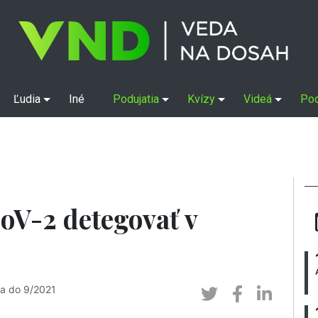
Ľudia
Iné
Podujatia
Kvízy
Videá
Po
oV-2 detegovať v
ka do 9/2021