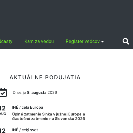
dcasty
Kam za vedou
Register vedcov
AKTUÁLNE PODUJATIA
Dnes je
8. augusta
2026
12
INÉ
/ celá Európa
AUG
Úplné zatmenie Slnka v južnej Európe a
čiastočné zatmenie na Slovensku 2026
12
INÉ
/ celý svet