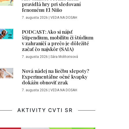
pravidlá hry pri sledovaní
fenoménu El Niño
7. augusta 2026
|
VEDA NA DOSAH
PODCAST: Ako si nájsť
štipendium, mobilitu či štúdium
v zahraničí a prečo je dôležité
začať čo najskôr (SAIA)
7. augusta 2026
|
Sára Molitorisová
Nová nádej na liečbu slepoty?
Experimentálne očné kvapky
dokážu obnoviť zrak
7. augusta 2026
|
VEDA NA DOSAH
AKTIVITY CVTI SR