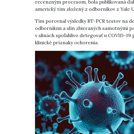
recenzným procesom, bola publikovaná ďalši
americký tím zložený z odborníkov z Yale Un
Tím porovnal výsledky RT-PCR testov na d
odborníkmi a slín zbieraných samotnými pac
v slinách spoľahlivo detegovať u COVID-19 p
klinické príznaky ochorenia.