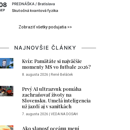
08
PREDNÁŠKA
/ Bratislava
SEP
Skutočná kvantová fyzika
Zobraziť všetky podujatia >>
NAJNOVŠIE ČLÁNKY
Kvíz: Pamätáte si najväčšie
momenty MS vo futbale 2026?
8. augusta 2026
|
René Beláček
Prvý AI ultrazvuk pomáha
zachraňovať životy na
Slovensku. Umelá inteligencia
už jazdí aj v sanitkách
7. augusta 2026
|
VEDA NA DOSAH
Ako slanosť oceánu mení