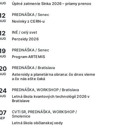
AUG
Úplné zatmenie Slnka 2026 – priamy prenos
12
PREDNÁŠKA
/ Senec
AUG
Novinky z CERN-u
12
INÉ
/ celý svet
AUG
Perzeidy 2026
19
PREDNÁŠKA
/ Senec
AUG
Program ARTEMIS
20
PREDNÁŠKA
/ Bratislava
AUG
Asteroidy a planetárna obrana: čo dnes vieme
a čo nás ešte čaká
24
PREDNÁŠKA, WORKSHOP
/ Bratislava
AUG
Letná škola kvantových technológií 2026 v
Bratislave
07
CVTI SR, PREDNÁŠKA, WORKSHOP
/
Smolenice
SEP
Letná škola občianskej vedy