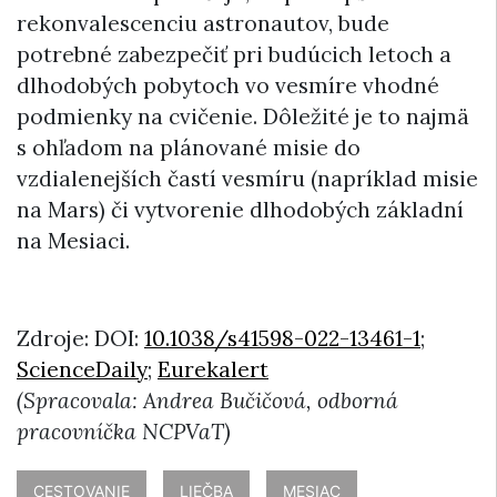
rekonvalescenciu astronautov, bude
potrebné zabezpečiť pri budúcich letoch a
dlhodobých pobytoch vo vesmíre vhodné
podmienky na cvičenie. Dôležité je to najmä
s ohľadom na plánované misie do
vzdialenejších častí vesmíru (napríklad misie
na Mars) či vytvorenie dlhodobých základní
na Mesiaci.
Zdroje: DOI:
10.1038/s41598-022-13461-1
;
ScienceDaily
;
Eurekalert
(Spracovala: Andrea Bučičová, odborná
pracovníčka NCPVaT)
CESTOVANIE
LIEČBA
MESIAC