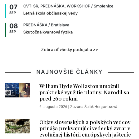
07
CVTI SR, PREDNÁŠKA, WORKSHOP
/ Smolenice
SEP
Letná škola občianskej vedy
08
PREDNÁŠKA
/ Bratislava
SEP
Skutočná kvantová fyzika
Zobraziť všetky podujatia >>
NAJNOVŠIE ČLÁNKY
William Hyde Wollaston umožnil
praktické využitie platiny. Narodil sa
pred 260 rokmi
6. augusta 2026
|
Zuzana Šulák Hergovitsová
Objav slovenských a poľských vedcov
prináša prekvapujúci vedecký zvrat v
evolučnej histórii európskych jašteríc