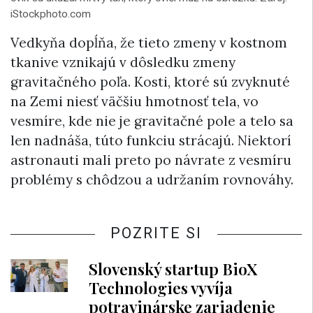
iStockphoto.com
Vedkyňa dopĺňa, že tieto zmeny v kostnom
tkanive vznikajú v dôsledku zmeny
gravitačného poľa. Kosti, ktoré sú zvyknuté
na Zemi niesť väčšiu hmotnosť tela, vo
vesmíre, kde nie je gravitačné pole a telo sa
len nadnáša, túto funkciu strácajú. Niektorí
astronauti mali preto po návrate z vesmíru
problémy s chôdzou a udržaním rovnováhy.
POZRITE SI
Slovenský startup BioX
Technologies vyvíja
potravinárske zariadenie