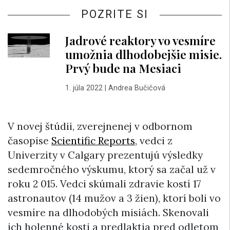
POZRITE SI
Jadrové reaktory vo vesmíre
umožnia dlhodobejšie misie.
Prvý bude na Mesiaci
1. júla 2022
|
Andrea Bučičová
V novej štúdii, zverejnenej v odbornom
časopise
Scientific Reports
, vedci z
Univerzity v Calgary prezentujú výsledky
sedemročného výskumu, ktorý sa začal už v
roku 2 015. Vedci skúmali zdravie kostí 17
astronautov (14 mužov a 3 žien), ktorí boli vo
vesmíre na dlhodobých misiách. Skenovali
ich holenné kosti a predlaktia pred odletom