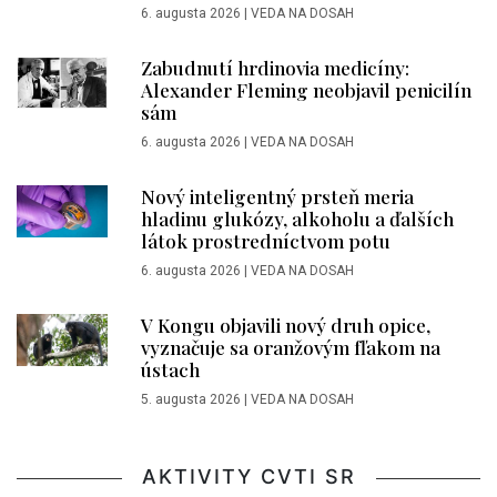
6. augusta 2026
|
VEDA NA DOSAH
Zabudnutí hrdinovia medicíny:
Alexander Fleming neobjavil penicilín
sám
6. augusta 2026
|
VEDA NA DOSAH
Nový inteligentný prsteň meria
hladinu glukózy, alkoholu a ďalších
látok prostredníctvom potu
6. augusta 2026
|
VEDA NA DOSAH
V Kongu objavili nový druh opice,
vyznačuje sa oranžovým fľakom na
ústach
5. augusta 2026
|
VEDA NA DOSAH
AKTIVITY CVTI SR