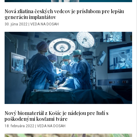
Nová zliatina českých vedcov je prísľubom pre lepšiu
generáciu implantátov
30. júna 2022
|
VEDA NA DOSAH
Nový biomateriál z Košíc je nádejou pre ľudí s
poškodenými kosťami tváre
18. februára 2022
|
VEDA NA DOSAH