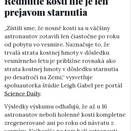
Rednutie kostí nie je len
prejavom starnutia
„Zistili sme, že nosné kosti sa u väčšiny
astronautov zotavili len čiastočne po roku
od pobytu vo vesmíre. Naznačuje to, že
trvalá strata kostnej hmoty v dôsledku
vesmírneho letu je približne rovnaká ako
strata kostnej hmoty v dôsledku starnutia
po desaťročí na Zemi,“ vysvetľuje
spoluautorka štúdie Leigh Gabel pre portál
Science Daily
.
Výsledky výskumu odhaľujú, že až u 16
astronautov neboli holenné kosti kompletne
zregenerované ani po roku od návratu z
vesmíru. Najhoršie na tom boli astronauti,