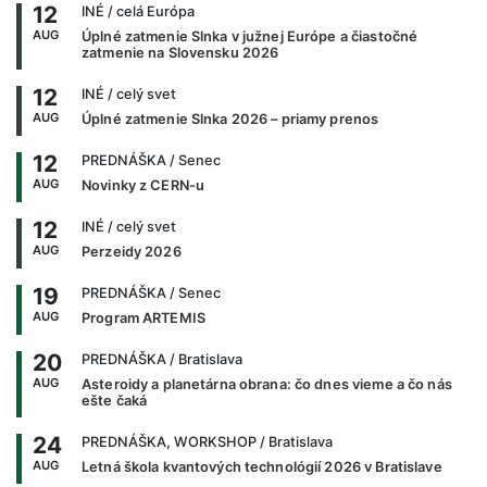
12
INÉ
/ celá Európa
AUG
Úplné zatmenie Slnka v južnej Európe a čiastočné
zatmenie na Slovensku 2026
12
INÉ
/ celý svet
AUG
Úplné zatmenie Slnka 2026 – priamy prenos
12
PREDNÁŠKA
/ Senec
AUG
Novinky z CERN-u
12
INÉ
/ celý svet
AUG
Perzeidy 2026
19
PREDNÁŠKA
/ Senec
AUG
Program ARTEMIS
20
PREDNÁŠKA
/ Bratislava
AUG
Asteroidy a planetárna obrana: čo dnes vieme a čo nás
ešte čaká
24
PREDNÁŠKA, WORKSHOP
/ Bratislava
AUG
Letná škola kvantových technológií 2026 v Bratislave