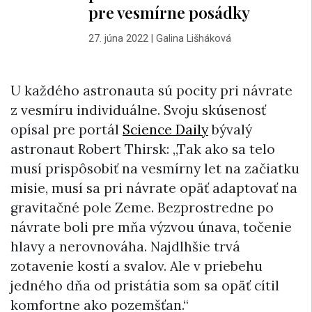
pre vesmírne posádky
27. júna 2022
|
Galina Lišháková
U každého astronauta sú pocity pri návrate
z vesmíru individuálne. Svoju skúsenosť
opísal pre portál
Science Daily
bývalý
astronaut Robert Thirsk: „Tak ako sa telo
musí prispôsobiť na vesmírny let na začiatku
misie, musí sa pri návrate opäť adaptovať na
gravitačné pole Zeme. Bezprostredne po
návrate boli pre mňa výzvou únava, točenie
hlavy a nerovnováha. Najdlhšie trvá
zotavenie kostí a svalov. Ale v priebehu
jedného dňa od pristátia som sa opäť cítil
komfortne ako pozemšťan.“