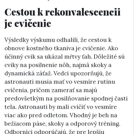
Cestou k rekonvalescencii
je cvičenie
Výsledky výskumu odhalili, že cestou k
obnove kostného tkaniva je cvičenie. Ako
účinný cvik sa ukázal mŕtvy ťah. Dôležité sú
cviky na posilnenie nôh, najmä skoky a
dynamická záťaž. Vedci upozorňujú, že
astronauti musia mať vo vesmíre rutinu
cvičenia, pričom zamerať sa majú
predovšetkým na posilňovanie spodnej časti
tela. Astronauti by mali cvičiť vo vesmíre
viac ako pred odletom. Vhodný je beh na
bežiacom páse, skoky a odporový tréning.
Odborníci odporúčajú, že pre lepšiu