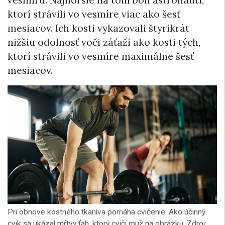
ktorí strávili vo vesmíre viac ako šesť
mesiacov. Ich kosti vykazovali štyrikrát
nižšiu odolnosť voči záťaži ako kosti tých,
ktorí strávili vo vesmíre maximálne šesť
mesiacov.
Pri obnove kostného tkaniva pomáha cvičenie. Ako účinný
cvik sa ukázal mŕtvy ťah, ktorý cvičí muž na obrázku. Zdroj: