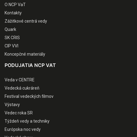
O NCP VaT
Kontakty
Zážitkové centrá vedy
Quark
SK CRIS
CIP VVI
Koncepčné materiály
PODUJATIA NCP VAT
Veda v CENTRE
Vedecká cukráreň
Festival vedeckých filmov
Výstavy
Vedec roka SR
Týždeň vedy a techniky
Európska noc vedy