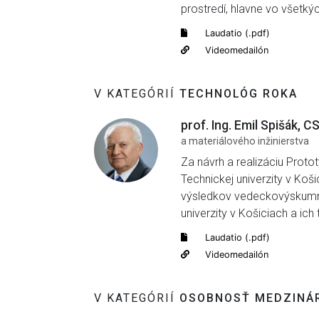
prostredí, hlavne vo všetký
Laudatio (.pdf)
Videomedailón
V KATEGÓRIÍ
TECHNOLÓG ROKA
prof. Ing. Emil Spišák, C
a materiálového inžinierstva
Za návrh a realizáciu Proto
Technickej univerzity v Koši
výsledkov vedeckovýskumne
univerzity v Košiciach a ic
Laudatio (.pdf)
Videomedailón
V KATEGÓRIÍ
OSOBNOSŤ MEDZINÁ