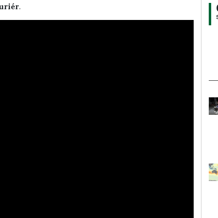
uriér
.