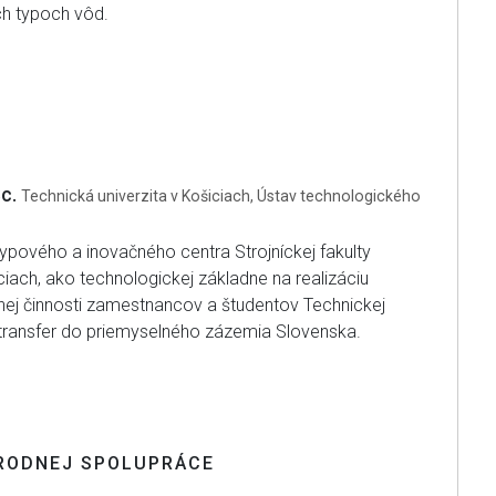
ch typoch vôd.
Sc.
Technická univerzita v Košiciach, Ústav technologického
typového a inovačného centra Strojníckej fakulty
ciach, ako technologickej základne na realizáciu
j činnosti zamestnancov a študentov Technickej
h transfer do priemyselného zázemia Slovenska.
RODNEJ SPOLUPRÁCE