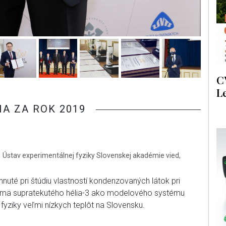
C
L
A ZA ROK 2019
.
Ústav experimentálnej fyziky Slovenskej akadémie vied,
uté pri štúdiu vlastností kondenzovaných látok pri
ajmä supratekutého hélia-3 ako modelového systému
fyziky veľmi nízkych teplôt na Slovensku.