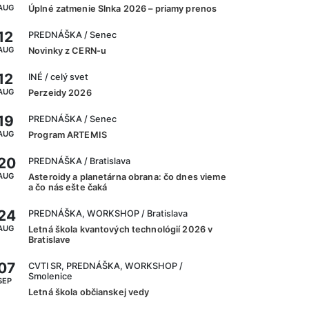
AUG
Úplné zatmenie Slnka 2026 – priamy prenos
12
PREDNÁŠKA
/ Senec
AUG
Novinky z CERN-u
12
INÉ
/ celý svet
AUG
Perzeidy 2026
19
PREDNÁŠKA
/ Senec
AUG
Program ARTEMIS
20
PREDNÁŠKA
/ Bratislava
AUG
Asteroidy a planetárna obrana: čo dnes vieme
a čo nás ešte čaká
24
PREDNÁŠKA, WORKSHOP
/ Bratislava
AUG
Letná škola kvantových technológií 2026 v
Bratislave
07
CVTI SR, PREDNÁŠKA, WORKSHOP
/
Smolenice
SEP
Letná škola občianskej vedy