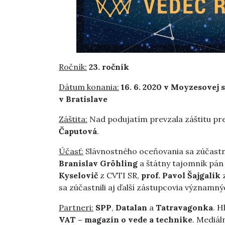
Ročník:
23. ročník
Dátum konania:
16. 6. 2020 v Moyzesovej
v Bratislave
Záštita:
Nad podujatím prevzala záštitu pre
Čaputová
.
Účasť:
Slávnostného oceňovania sa zúčastnil
Branislav Gröhling
a štátny tajomník pá
Kyselovič
z CVTI SR,
prof. Pavol Šajgalík
z
sa zúčastnili aj ďalší zástupcovia významn
Partneri:
SPP
,
Datalan
a
Tatravagonka
. 
VAT
– magazín o vede a technike
. Mediál