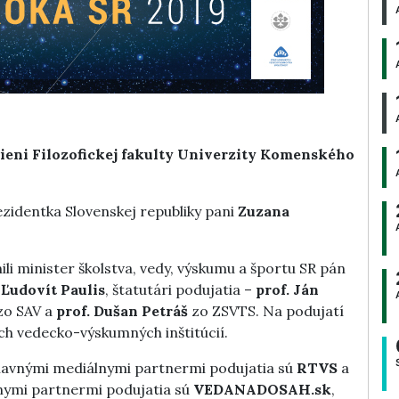
 sieni Filozofickej fakulty Univerzity Komenského
zidentka Slovenskej republiky pani
Zuzana
i minister školstva, vedy, výskumu a športu SR pán
n
Ľudovít Paulis
, štatutári podujatia –
prof. Ján
o SAV a
prof. Dušan Petráš
zo ZSVTS. Na podujatí
ých vedecko-výskumných inštitúcií.
Hlavnými mediálnymi partnermi podujatia sú
RTVS
a
nymi partnermi podujatia sú
VEDANADOSAH.sk
,