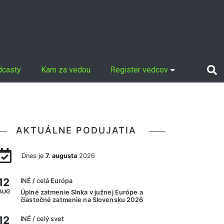
dcasty
Kam za vedou
Register vedcov
AKTUÁLNE PODUJATIA
Dnes je
7. augusta
2026
12
INÉ
/ celá Európa
AUG
Úplné zatmenie Slnka v južnej Európe a
čiastočné zatmenie na Slovensku 2026
12
INÉ
/ celý svet