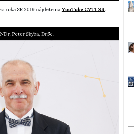
c roka SR 2019 nájdete na
YouTube CVTI SR
.
NDr. Peter Skyba, DrSc.