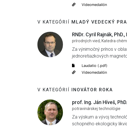
Videomedailón
V KATEGÓRIÍ
MLADÝ VEDECKÝ PRA
RNDr. Cyril Rajnák, PhD.,
prírodných vied, Katedra chém
Za výnimočný prínos v obla
jednoretiazkových magnetov 
Laudatio (.pdf)
Videomedailón
V KATEGÓRIÍ
INOVÁTOR ROKA
prof. Ing. Ján Híveš, PhD
potravinárskej technológie
Za výskum a vývoj technoló
schopného ekologicky likvi