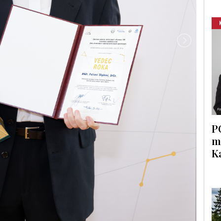
P
m
K