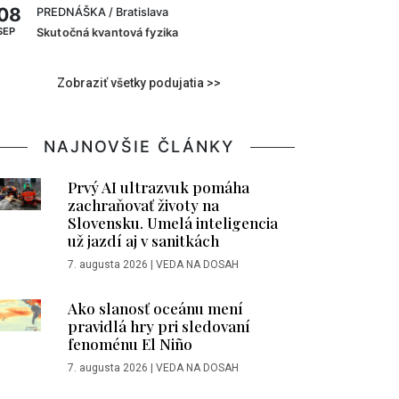
08
PREDNÁŠKA
/ Bratislava
SEP
Skutočná kvantová fyzika
Zobraziť všetky podujatia >>
NAJNOVŠIE ČLÁNKY
Prvý AI ultrazvuk pomáha
zachraňovať životy na
Slovensku. Umelá inteligencia
už jazdí aj v sanitkách
7. augusta 2026
|
VEDA NA DOSAH
Ako slanosť oceánu mení
pravidlá hry pri sledovaní
fenoménu El Niño
7. augusta 2026
|
VEDA NA DOSAH