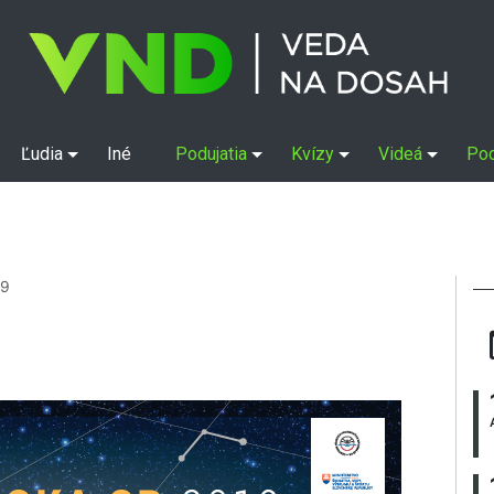
Ľudia
Iné
Podujatia
Kvízy
Videá
Po
19