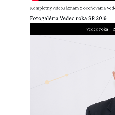
Kompletný videozáznam z oceňovania Vede
Fotogaléria Vedec roka SR 2019
Sc.
Vedec roka – R