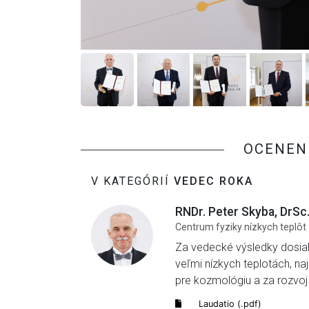
OCENENI
V KATEGÓRIÍ
VEDEC ROKA
RNDr. Peter Skyba, DrSc
Centrum fyziky nízkych teplôt
Za vedecké výsledky dosiahn
veľmi nízkych teplotách, n
pre kozmológiu a za rozvoj 
Laudatio (.pdf)