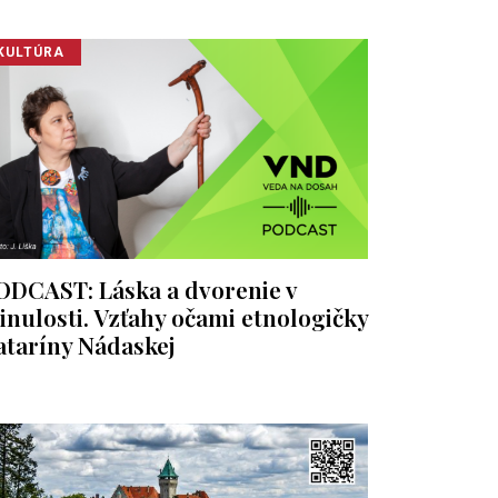
KULTÚRA
ODCAST: Láska a dvorenie v
inulosti. Vzťahy očami etnologičky
ataríny Nádaskej