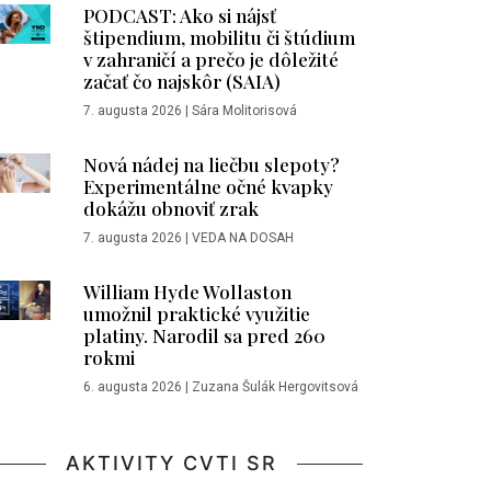
PODCAST: Ako si nájsť
štipendium, mobilitu či štúdium
v zahraničí a prečo je dôležité
začať čo najskôr (SAIA)
7. augusta 2026
|
Sára Molitorisová
Technológ roka – prof. Ing. Emil Spišák,
Nová nádej na liečbu slepoty?
Experimentálne očné kvapky
dokážu obnoviť zrak
7. augusta 2026
|
VEDA NA DOSAH
William Hyde Wollaston
umožnil praktické využitie
platiny. Narodil sa pred 260
rokmi
6. augusta 2026
|
Zuzana Šulák Hergovitsová
AKTIVITY CVTI SR