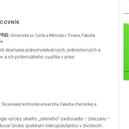
COVNÍK
 PhD.
Univerzita sv. Cyrila a Metoda v Trnave, Fakulta
ie
sti skúmania jednomolekulových, jednoiónových a
a ich potenciálneho využitia v praxi.
.
Slovenská technická univerzita, Fakulta chemickej a
gie výroby silného „zeleného“ oxidovadla – železanu –
dovať široké spektrum mikropolutantov v životnom