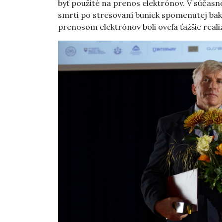
byť použité na prenos elektrónov. V súčasno
smrti po stresovaní buniek spomenutej bakt
prenosom elektrónov boli oveľa ťažšie reali