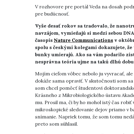
V rozhovore pre portál Veda na dosah podro
pre budúcnosť.
Vyše desať rokov sa tradovalo, že nanot
navzájom, vymieňajú si
medzi sebou DNA,
časopis
Nature Communications
v októbr
spolu s českými kolegami dokazujete, že
bunky umierajú.
Ako sa vám podarilo zisti
nesprávna teória ujme na takú dlhú dobu
Mojím cieľom vôbec nebolo ju vyvracať, ale 
dokáže sama opraviť. V skutočnosti som sa
som chcel pomôcť študentovi doktorandského
Krásneho z Mikrobiologického ústavu Akadém
mu. Prosil ma, či by ho mohol istý čas robi
mikroskopické sledovanie dejov priamo v ba
snímanie. Napriek tomu, že som tomu nedáva
preto som súhlasil.