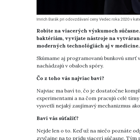
Imrich Barák pri odovzdávaní ceny Vedec roka 2020 v kate
Robíte na viacerých výskumoch súčasne.
baktériám, vyvíjate nástroje na vytvárani
moderných technológiách aj v medicíne.
Skúmame aj programovanú bunkovú smrť v pr
nachádzajú v obaloch spóry.
Čo z toho vás najviac baví?
Najviac ma baví to, čo je dostatočne komple
experimentami a na čom pracujú celé tímy v
vysvetlí nejaký zaujímavý mechanizmus ako
Baví vás súťažiť?
Nejde len o to. Keď už na niečo poznáte odp
zvyčajne na to prídu viacerí súčasne. Tým