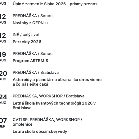
AUG
Úplné zatmenie Slnka 2026 – priamy prenos
12
PREDNÁŠKA
/ Senec
AUG
Novinky z CERN-u
12
INÉ
/ celý svet
AUG
Perzeidy 2026
19
PREDNÁŠKA
/ Senec
AUG
Program ARTEMIS
20
PREDNÁŠKA
/ Bratislava
AUG
Asteroidy a planetárna obrana: čo dnes vieme
a čo nás ešte čaká
24
PREDNÁŠKA, WORKSHOP
/ Bratislava
AUG
Letná škola kvantových technológií 2026 v
Bratislave
07
CVTI SR, PREDNÁŠKA, WORKSHOP
/
Smolenice
SEP
Letná škola občianskej vedy