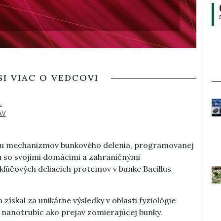
SI VIAC O VEDCOVI
.
AV
mu mechanizmov bunkového delenia, programovanej
lu so svojimi domácimi a zahraničnými
ľúčových deliacich proteínov v bunke Bacillus
získal za unikátne výsledky v oblasti fyziológie
ch nanotrubíc ako prejav zomierajúcej bunky.