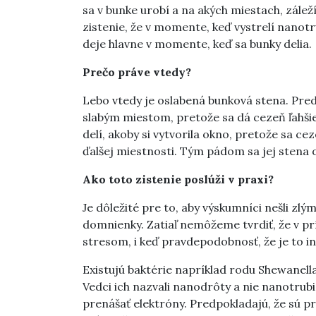
sa v bunke urobí a na akých miestach, záleží
zistenie, že v momente, keď vystrelí nanotr
deje hlavne v momente, keď sa bunky delia.
Prečo práve vtedy?
Lebo vtedy je oslabená bunková stena. Pred
slabým miestom, pretože sa dá cezeň ľahši
delí, akoby si vytvorila okno, pretože sa c
ďalšej miestnosti. Tým pádom sa jej stena o
Ako toto zistenie poslúži v praxi?
Je dôležité pre to, aby výskumníci nešli zlým
domnienky. Zatiaľ nemôžeme tvrdiť, že v pr
stresom, i keď pravdepodobnosť, že je to in
Existujú baktérie napríklad rodu Shewanel
Vedci ich nazvali nanodrôty a nie nanotrub
prenášať elektróny. Predpokladajú, že sú 