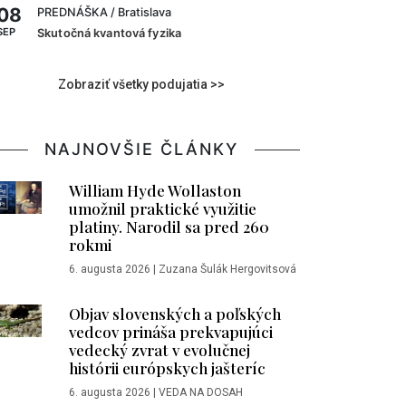
08
PREDNÁŠKA
/ Bratislava
SEP
Skutočná kvantová fyzika
Zobraziť všetky podujatia >>
NAJNOVŠIE ČLÁNKY
William Hyde Wollaston
umožnil praktické využitie
platiny. Narodil sa pred 260
rokmi
6. augusta 2026
|
Zuzana Šulák Hergovitsová
Objav slovenských a poľských
vedcov prináša prekvapujúci
vedecký zvrat v evolučnej
histórii európskych jašteríc
6. augusta 2026
|
VEDA NA DOSAH