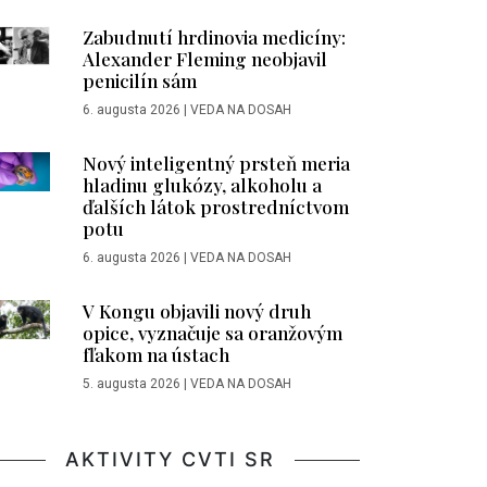
Zabudnutí hrdinovia medicíny:
Alexander Fleming neobjavil
penicilín sám
6. augusta 2026
|
VEDA NA DOSAH
Nový inteligentný prsteň meria
hladinu glukózy, alkoholu a
ďalších látok prostredníctvom
potu
6. augusta 2026
|
VEDA NA DOSAH
V Kongu objavili nový druh
opice, vyznačuje sa oranžovým
fľakom na ústach
5. augusta 2026
|
VEDA NA DOSAH
AKTIVITY CVTI SR