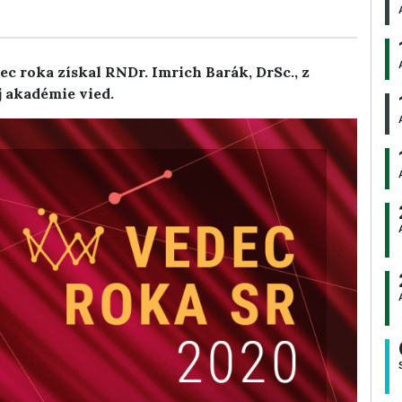
c roka získal RNDr. Imrich Barák, DrSc., z
 akadémie vied.