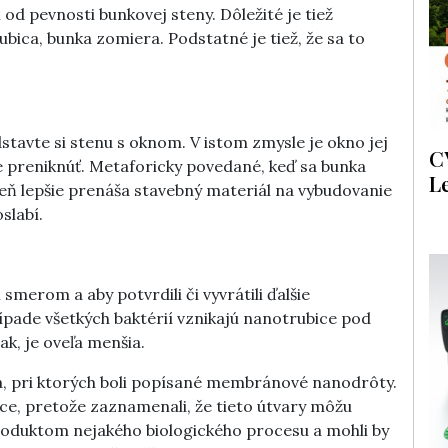
 od pevnosti bunkovej steny. Dôležité je tiež
ubica, bunka zomiera. Podstatné je tiež, že sa to
stavte si stenu s oknom. V istom zmysle je okno jej
C
e preniknúť. Metaforicky povedané, keď sa bunka
L
ezeň lepšie prenáša stavebný materiál na vybudovanie
slabí.
 smerom a aby potvrdili či vyvrátili ďalšie
ípade všetkých baktérií vznikajú nanotrubice pod
ak, je oveľa menšia.
la, pri ktorých boli popísané membránové nanodrôty.
ice, pretože zaznamenali, že tieto útvary môžu
produktom nejakého biologického procesu a mohli by