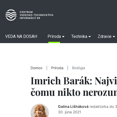
VEDA NA DOSAH
Príroda
Technika
Zdravie
Domov
|
Príroda
|
Biológia
Imrich Barák: Najv
čomu nikto nerozu
Galina Lišháková
redaktorka do 
30. júna 2021