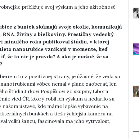
bnejšie približuje svoj výskum a jeho užitočnosť
rubice z buniek skúmajú svoje okolie, komunikujú
 RNA, živiny a bielkoviny. Prestížny vedecký
i minulého roku publikoval štúdiu, v ktorej
 tieto nanotrubice vznikajú v momente, keď
ť, že to nie je pravda? A ako je možné, že sa
?
beriem to z pozitívnej strany, je úžasné, že veda sa
 nanotrubicami vôbec nemal v pláne zaoberať, len
 štúdia Jirkovi Pospíšilovi zo skupiny Libora
ie vied ČR, ktorý robil ich výskum a nedarilo sa
ť v našom ústave, kde máme lepšie vybavenie na
kteriálnych bunkách a tiež rýchlejšiu kameru na
l veľkú šancu, fascinovala ma jeho vytrvalosť,