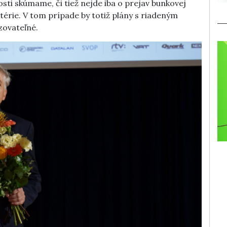
sti skúmame, či tiež nejde iba o prejav bunkovej
érie. V tom prípade by totiž plány s riadeným
zovateľné.