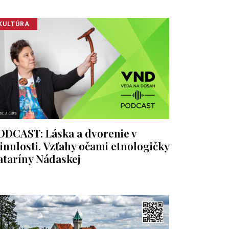
KULTÚRA
ODCAST: Láska a dvorenie v
inulosti. Vzťahy očami etnologičky
ataríny Nádaskej