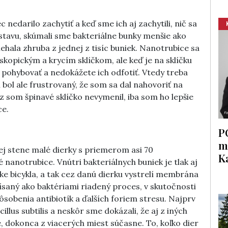
edarilo zachytiť a keď sme ich aj zachytili, nič sa
edstavu, skúmali sme bakteriálne bunky menšie ako
hala zhruba z jednej z tisíc buniek. Nanotrubice sa
opickým a krycím sklíčkom, ale keď je na sklíčku
pohybovať a nedokážete ich odfotiť. Vtedy treba
 bol ale frustrovaný, že som sa dal nahovoriť na
z som špinavé sklíčko nevymenil, iba som ho lepšie
ce.
P
m
ovej stene malé dierky s priemerom asi 70
K
nanotrubice. Vnútri bakteriálnych buniek je tlak aj
e bicykla, a tak cez danú dierku vystrelí membrána
saný ako baktériami riadený proces, v skutočnosti
pôsobenia antibiotík a ďalších foriem stresu. Najprv
llus subtilis a neskôr sme dokázali, že aj z iných
, dokonca z viacerých miest súčasne. To, koľko dier