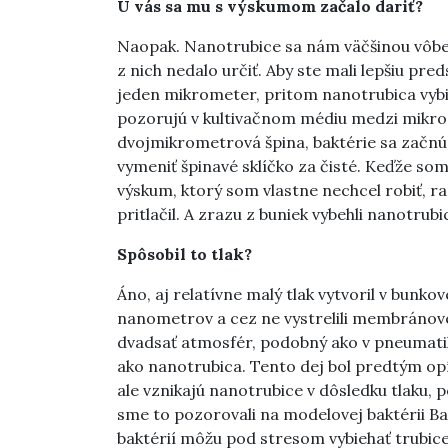
U vás sa mu s výskumom začalo dariť?
Naopak. Nanotrubice sa nám väčšinou vôbec n
z nich nedalo určiť. Aby ste mali lepšiu pr
jeden mikrometer, pritom nanotrubica vybie
pozorujú v kultivačnom médiu medzi mikrosk
dvojmikrometrová špina, baktérie sa začnú 
vymeniť špinavé sklíčko za čisté. Keďže som
výskum, ktorý som vlastne nechcel robiť, ra
pritlačil. A zrazu z buniek vybehli nanotrubi
Spôsobil to tlak?
Áno, aj relatívne malý tlak vytvoril v bunk
nanometrov a cez ne vystrelili membránové 
dvadsať atmosfér, podobný ako v pneumatik
ako nanotrubica. Tento dej bol predtým opí
ale vznikajú nanotrubice v dôsledku tlaku, 
sme to pozorovali na modelovej baktérii Baci
baktérií môžu pod stresom vybiehať trubice