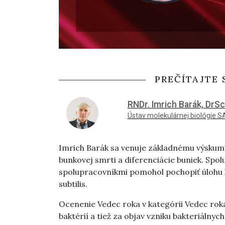
PREČÍTAJTE 
RNDr. Imrich Barák, DrSc
Ústav molekulárnej biológie S
Imrich Barák sa venuje základnému výsku
bunkovej smrti a diferenciácie buniek. Spo
spolupracovníkmi pomohol pochopiť úlohu k
subtilis.
Ocenenie Vedec roka v kategórii Vedec roka 
baktérií a tiež za objav vzniku bakteriálny