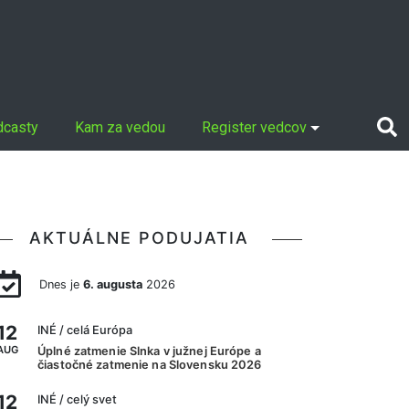
dcasty
Kam za vedou
Register vedcov
AKTUÁLNE PODUJATIA
Dnes je
6. augusta
2026
12
INÉ
/ celá Európa
AUG
Úplné zatmenie Slnka v južnej Európe a
čiastočné zatmenie na Slovensku 2026
12
INÉ
/ celý svet