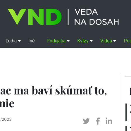
Ľudia
Iné
Podujatia
Kvízy
Videá
Po
iac ma baví skúmať to,
mie
3/2023