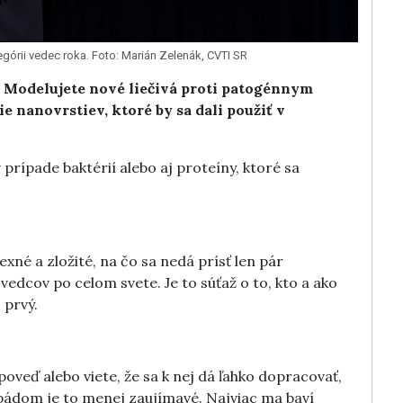
górii vedec roka. Foto: Marián Zelenák, CVTI SR
 Modelujete nové
liečivá proti patogénnym
e nanovrstiev, ktoré by sa dali použiť v
ípade baktérií alebo aj proteíny, ktoré sa
xné a zložité, na čo sa nedá prísť len pár
edcov po celom svete. Je to súťaž o to, kto a ako
 prvý.
oveď alebo viete, že sa k nej dá ľahko dopracovať,
 pádom je to menej zaujímavé. Najviac ma baví