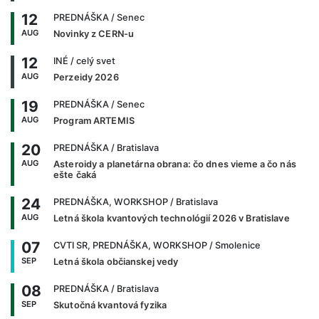
12
PREDNÁŠKA
/ Senec
AUG
Novinky z CERN-u
12
INÉ
/ celý svet
AUG
Perzeidy 2026
19
PREDNÁŠKA
/ Senec
AUG
Program ARTEMIS
20
PREDNÁŠKA
/ Bratislava
AUG
Asteroidy a planetárna obrana: čo dnes vieme a čo nás
ešte čaká
24
PREDNÁŠKA, WORKSHOP
/ Bratislava
AUG
Letná škola kvantových technológií 2026 v Bratislave
07
CVTI SR, PREDNÁŠKA, WORKSHOP
/ Smolenice
SEP
Letná škola občianskej vedy
08
PREDNÁŠKA
/ Bratislava
SEP
Skutočná kvantová fyzika