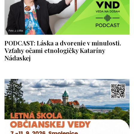
PODCAST: Láska a dvorenie v minulosti.
Vzťahy očami etnologičky Kataríny
Nádaskej