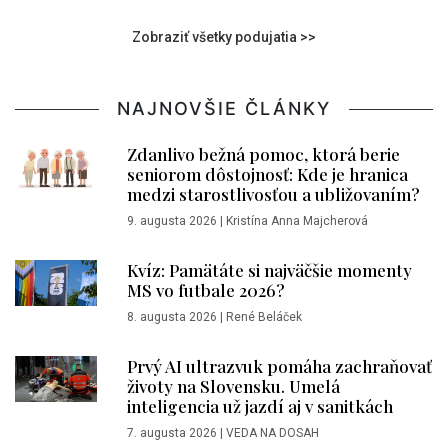
Zobraziť všetky podujatia >>
NAJNOVŠIE ČLÁNKY
Zdanlivo bežná pomoc, ktorá berie
seniorom dôstojnosť: Kde je hranica
medzi starostlivosťou a ubližovaním?
9. augusta 2026
|
Kristína Anna Majcherová
Kvíz: Pamätáte si najväčšie momenty
MS vo futbale 2026?
8. augusta 2026
|
René Beláček
Prvý AI ultrazvuk pomáha zachraňovať
životy na Slovensku. Umelá
inteligencia už jazdí aj v sanitkách
7. augusta 2026
|
VEDA NA DOSAH