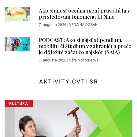
Ako slanosť oceánu mení pravidlá hry
pri sledovaní fenoménu El Niño
7. augusta 2026
|
VEDA NA DOSAH
PODCAST: Ako si nájsť štipendium,
mobilitu či štúdium v zahraničí a prečo
je dôležité začať čo najskôr (SAIA)
7. augusta 2026
|
Sára Molitorisová
AKTIVITY CVTI SR
KULTÚRA