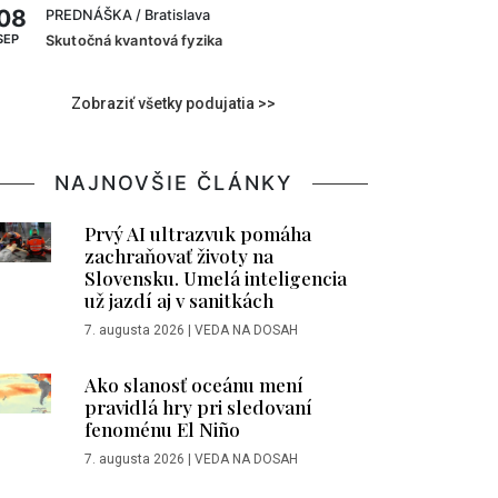
08
PREDNÁŠKA
/ Bratislava
SEP
Skutočná kvantová fyzika
Zobraziť všetky podujatia >>
NAJNOVŠIE ČLÁNKY
Prvý AI ultrazvuk pomáha
zachraňovať životy na
Slovensku. Umelá inteligencia
už jazdí aj v sanitkách
7. augusta 2026
|
VEDA NA DOSAH
Ako slanosť oceánu mení
pravidlá hry pri sledovaní
fenoménu El Niño
7. augusta 2026
|
VEDA NA DOSAH