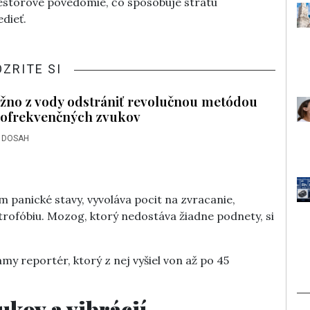
storové povedomie, čo spôsobuje stratu
edieť.
OZRITE SI
žno z vody odstrániť revolučnou metódou
ofrekvenčných zvukov
 DOSAH
m panické stavy, vyvoláva pocit na zvracanie,
trofóbiu. Mozog, ktorý nedostáva žiadne podnety, si
my reportér, ktorý z nej vyšiel von až po 45
ukov a vibrácií