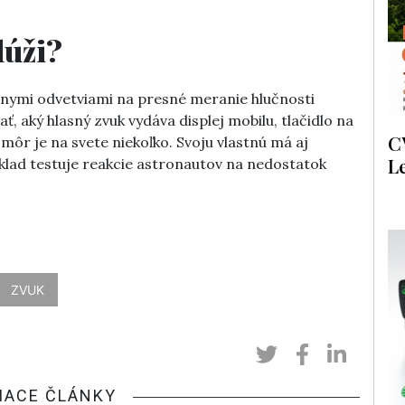
lúži?
znymi odvetviami na presné meranie hlučnosti
ť, aký hlasný zvuk vydáva displej mobilu, tlačidlo na
C
môr je na svete niekoľko. Svoju vlastnú má aj
L
ríklad testuje reakcie astronautov na nedostatok
ZVUK
IACE ČLÁNKY