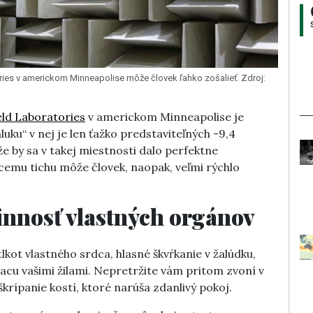
ries v americkom Minneapolise môže človek ľahko zošalieť. Zdroj:
eld Laboratories
v americkom Minneapolise je
uku“ v nej je len ťažko predstaviteľných -9,4
že by sa v takej miestnosti dalo perfektne
úcemu tichu môže človek, naopak, veľmi rýchlo
činnosť vlastných orgánov
lkot vlastného srdca, hlasné škvŕkanie v žalúdku,
diacu vašimi žilami. Nepretržite vám pritom zvoní v
krípanie kostí, ktoré narúša zdanlivý pokoj.