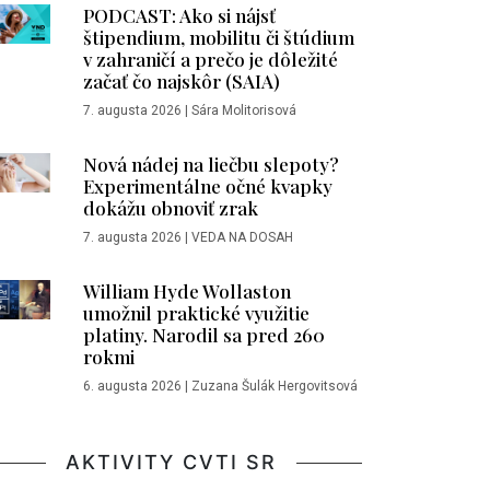
PODCAST: Ako si nájsť
štipendium, mobilitu či štúdium
v zahraničí a prečo je dôležité
začať čo najskôr (SAIA)
7. augusta 2026
|
Sára Molitorisová
Nová nádej na liečbu slepoty?
Experimentálne očné kvapky
dokážu obnoviť zrak
7. augusta 2026
|
VEDA NA DOSAH
William Hyde Wollaston
umožnil praktické využitie
platiny. Narodil sa pred 260
rokmi
6. augusta 2026
|
Zuzana Šulák Hergovitsová
AKTIVITY CVTI SR