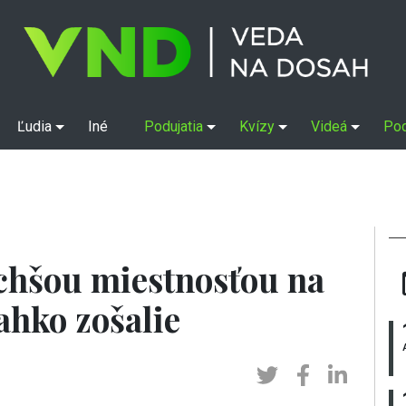
Ľudia
Iné
Podujatia
Kvízy
Videá
Po
ichšou miestnosťou na
ľahko zošalie