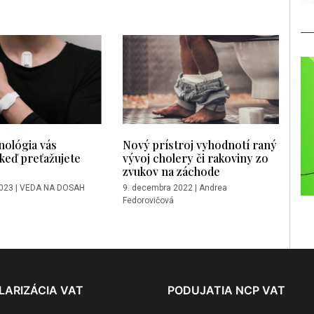
nológia vás
Nový prístroj vyhodnotí raný
keď preťažujete
vývoj cholery či rakoviny zo
zvukov na záchode
2023
|
VEDA NA DOSAH
9. decembra 2022
|
Andrea
Fedorovičová
LARIZÁCIA VAT
PODUJATIA NCP VAT