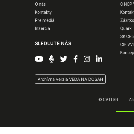
O nás
O NCP 
Kontakty
Kontak
Pre médiá
Zážitk
Inzercia
Quark
SK CRI
SLEDUJTE NÁS
CIP VVI
Koncep
Archívna verzia VEDA NA DOSAH
© CVTI SR
Zá