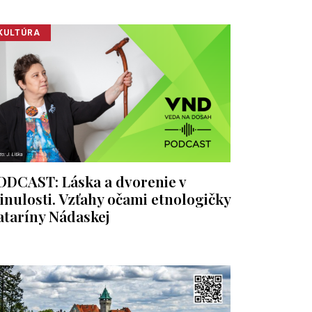
KULTÚRA
ODCAST: Láska a dvorenie v
inulosti. Vzťahy očami etnologičky
ataríny Nádaskej