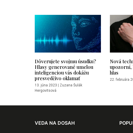
Dôverujete svojmu úsudku?
Nová tech
Hlasy generované umelou
upozorní, 
inteligenciou vás dokážu
hlas
presvedčivo oklamať
22. februára 
13. júna 2023
|
Zuzana Šulák
Hergovitsová
VEDA NA DOSAH
POPU