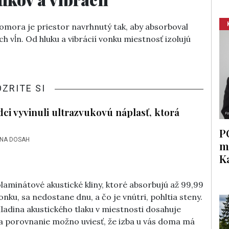
omora je priestor navrhnutý tak, aby absorboval
 vĺn. Od hluku a vibrácií vonku miestnosť izolujú
OZRITE SI
dci vyvinuli ultrazvukovú náplasť, ktorá
P
 NA DOSAH
m
K
olaminátové akustické kliny, ktoré absorbujú až 99,99
onku, sa nedostane dnu, a čo je vnútri, pohltia steny.
ladina akustického tlaku v miestnosti dosahuje
a porovnanie možno uviesť, že izba u vás doma má