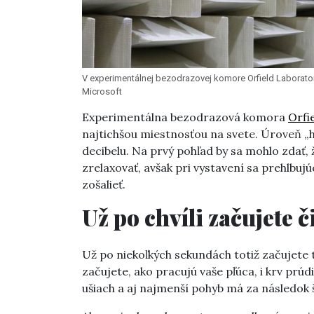
V experimentálnej bezodrazovej komore Orfield Laborato
Microsoft
Experimentálna bezodrazová komora
Orfi
najtichšou miestnosťou na svete. Úroveň „hl
decibelu. Na prvý pohľad by sa mohlo zdať, 
zrelaxovať, avšak pri vystavení sa prehlbuj
zošalieť.
Už po chvíli začujete 
Už po niekoľkých sekundách totiž začujete t
začujete, ako pracujú vaše pľúca, i krv prú
ušiach a aj najmenší pohyb má za následok š