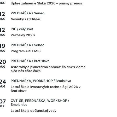
AUG
Úplné zatmenie Slnka 2026 – priamy prenos
12
PREDNÁŠKA
/ Senec
AUG
Novinky z CERN-u
12
INÉ
/ celý svet
AUG
Perzeidy 2026
19
PREDNÁŠKA
/ Senec
AUG
Program ARTEMIS
20
PREDNÁŠKA
/ Bratislava
AUG
Asteroidy a planetárna obrana: čo dnes vieme
a čo nás ešte čaká
24
PREDNÁŠKA, WORKSHOP
/ Bratislava
AUG
Letná škola kvantových technológií 2026 v
Bratislave
07
CVTI SR, PREDNÁŠKA, WORKSHOP
/
Smolenice
SEP
Letná škola občianskej vedy