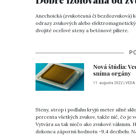
Anechoická (zvukotesná či bezdozvuková) k
odrazy zvukových alebo elektromagnetických
dvojité oceľové steny a betónové piliere.
P
Nová štúdia: Ve
sníma orgány
11. augusta 2022
|
VEDA
Steny, strop i podlahu kryjú meter silné skl
percenta všetkých zvukov, takže nič, čo je v
Vytvára sa tak niečo ako zvukové vákuum. H
dokonca zápornú hodnotu -9,4 decibelu. N