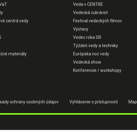
VaT
Veda v CENTRE
ty
Vedecká cukráreň
ové centrá vedy
Festival vedeckých filmov
Výstavy
S
Vedec roka SR
Týždeň vedy a techniky
čné materiály
Európska noc vedy
Vedecká show
Konferencie / workshopy
sady ochrany osobných údajov
Vyhlásenie o prístupnosti
Map