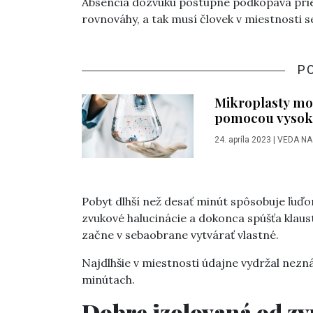
Absencia dozvuku postupne podkopáva prie
rovnováhy, a tak musí človek v miestnosti s
P
Mikroplasty mo
pomocou vysok
24. apríla 2023
|
VEDA NA
Pobyt dlhší než desať minút spôsobuje ľuďo
zvukové halucinácie a dokonca spúšťa klaus
začne v sebaobrane vytvárať vlastné.
Najdlhšie v miestnosti údajne vydržal nezná
minútach.
Dobre izolovaná od zv