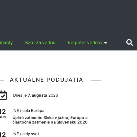
dcasty
Kam za vedou
Register vedcov
AKTUÁLNE PODUJATIA
Dnes je
7. augusta
2026
12
INÉ
/ celá Európa
AUG
Úplné zatmenie Slnka v južnej Európe a
čiastočné zatmenie na Slovensku 2026
12
INÉ
/ celý svet