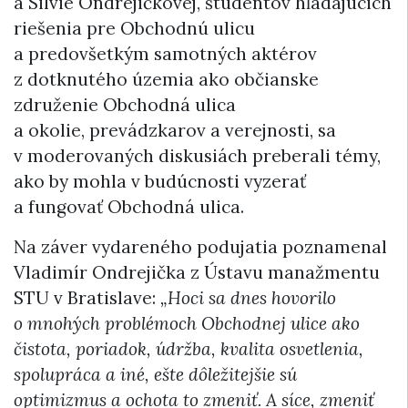
a Silvie Ondrejičkovej, študentov hľadajúcich
riešenia pre Obchodnú ulicu
a predovšetkým samotných aktérov
z dotknutého územia ako občianske
združenie Obchodná ulica
a okolie, prevádzkarov a verejnosti, sa
v moderovaných diskusiách preberali témy,
ako by mohla v budúcnosti vyzerať
a fungovať Obchodná ulica.
Na záver vydareného podujatia poznamenal
Vladimír Ondrejička z Ústavu manažmentu
STU v Bratislave:
„Hoci sa dnes hovorilo
o mnohých problémoch Obchodnej ulice ako
čistota, poriadok, údržba, kvalita osvetlenia,
spolupráca a iné, ešte dôležitejšie sú
optimizmus a ochota to zmeniť. A síce, zmeniť