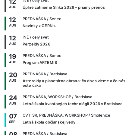
12
INÉ
/ celý svet
AUG
Úplné zatmenie Slnka 2026 – priamy prenos
12
PREDNÁŠKA
/ Senec
AUG
Novinky z CERN-u
12
INÉ
/ celý svet
AUG
Perzeidy 2026
19
PREDNÁŠKA
/ Senec
AUG
Program ARTEMIS
20
PREDNÁŠKA
/ Bratislava
AUG
Asteroidy a planetárna obrana: čo dnes vieme a čo nás
ešte čaká
24
PREDNÁŠKA, WORKSHOP
/ Bratislava
AUG
Letná škola kvantových technológií 2026 v Bratislave
07
CVTI SR, PREDNÁŠKA, WORKSHOP
/ Smolenice
SEP
Letná škola občianskej vedy
08
PREDNÁŠKA
/ Bratislava