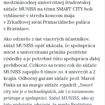
medzinárodnej univerzitnej študentskej
súťaže MUNISS na tému SMART CITY boli
vyhlásené v stredu koncom mája
v Zrkadlovej sieni Primaciálneho paláca
v Bratislave.
Ako odznelo z úst viacerých účastníkov,
súťaž MUNISS opäť ukázala, že spolupráca
miest s univerzitami prináša pozitívne
výsledky a je potrebné túto spoluprácu ďalej
prehlbovať. Celkovo sa tento rok do súťaže
MUNISS zapojilo 6 tímov zo 4 univerzít a 2
krajín. Odborný garant súťaže prof. Maroš
Finka sa na margo súťaže vyjadril:
„Smart
city nie je o technológiách, ale i o rozumnom
prístupe a spolupráci. Súťaž MUNISS, ako aj
toto podujatie, ukazuje, že mesto Bratislava