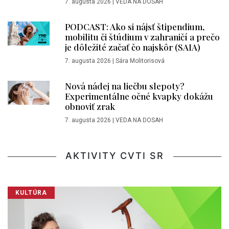
7. augusta 2026
|
VEDA NA DOSAH
PODCAST: Ako si nájsť štipendium,
mobilitu či štúdium v zahraničí a prečo
je dôležité začať čo najskôr (SAIA)
7. augusta 2026
|
Sára Molitorisová
Nová nádej na liečbu slepoty?
Experimentálne očné kvapky dokážu
obnoviť zrak
7. augusta 2026
|
VEDA NA DOSAH
AKTIVITY CVTI SR
KULTÚRA