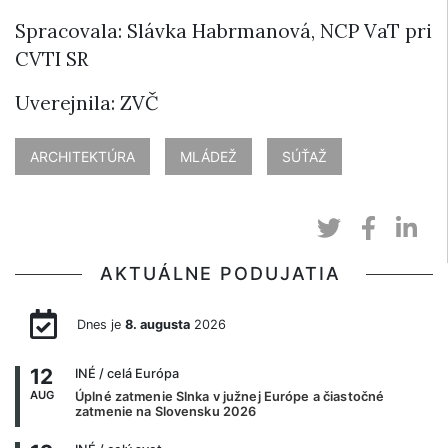
Spracovala: Slávka Habrmanová, NCP VaT pri
CVTI SR
Uverejnila: ZVČ
ARCHITEKTÚRA
MLÁDEŽ
SÚŤAŽ
AKTUÁLNE PODUJATIA
Dnes je
8. augusta
2026
12
INÉ
/ celá Európa
AUG
Úplné zatmenie Slnka v južnej Európe a čiastočné
zatmenie na Slovensku 2026