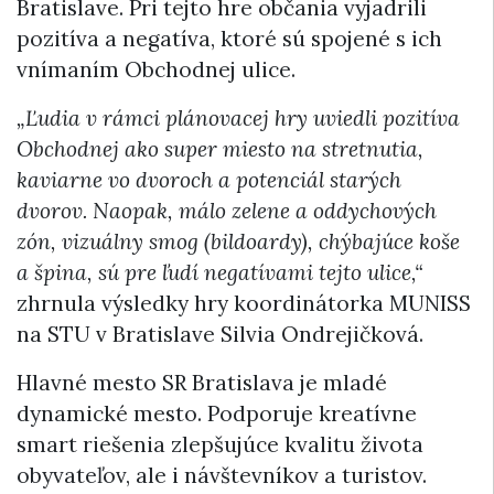
Bratislave. Pri tejto hre občania vyjadrili
pozitíva a negatíva, ktoré sú spojené s ich
vnímaním Obchodnej ulice.
„Ľudia v rámci plánovacej hry uviedli pozitíva
Obchodnej ako super miesto na stretnutia,
kaviarne vo dvoroch a potenciál starých
dvorov. Naopak, málo zelene a oddychových
zón, vizuálny smog (bildoardy), chýbajúce koše
a špina, sú pre ľudí negatívami tejto ulice,“
zhrnula výsledky hry koordinátorka MUNISS
na STU v Bratislave Silvia Ondrejičková.
Hlavné mesto SR Bratislava je mladé
dynamické mesto. Podporuje kreatívne
smart riešenia zlepšujúce kvalitu života
obyvateľov, ale i návštevníkov a turistov.