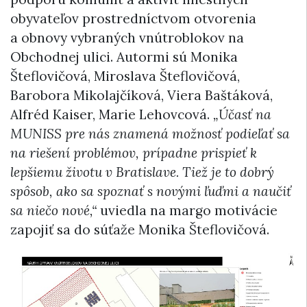
obyvateľov prostredníctvom otvorenia
a obnovy vybraných vnútroblokov na
Obchodnej ulici. Autormi sú Monika
Šteflovičová, Miroslava Šteflovičová,
Barobora Mikolajčíková, Viera Baštáková,
Alfréd Kaiser, Marie Lehovcová.
„Účasť na
MUNISS pre nás znamená možnosť podieľať sa
na riešení problémov, prípadne prispieť k
lepšiemu životu v Bratislave. Tiež je to dobrý
spôsob, ako sa spoznať s novými ľuďmi a naučiť
sa niečo nové,“
uviedla na margo motivácie
zapojiť sa do súťaže Monika Šteflovičová.