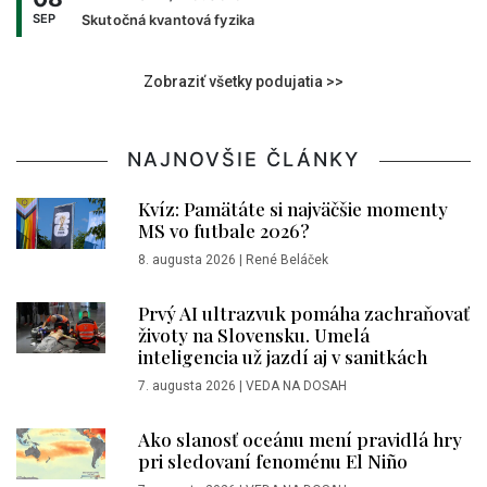
SEP
Skutočná kvantová fyzika
Zobraziť všetky podujatia >>
NAJNOVŠIE ČLÁNKY
Kvíz: Pamätáte si najväčšie momenty
MS vo futbale 2026?
8. augusta 2026
|
René Beláček
Prvý AI ultrazvuk pomáha zachraňovať
životy na Slovensku. Umelá
inteligencia už jazdí aj v sanitkách
7. augusta 2026
|
VEDA NA DOSAH
Ako slanosť oceánu mení pravidlá hry
pri sledovaní fenoménu El Niño