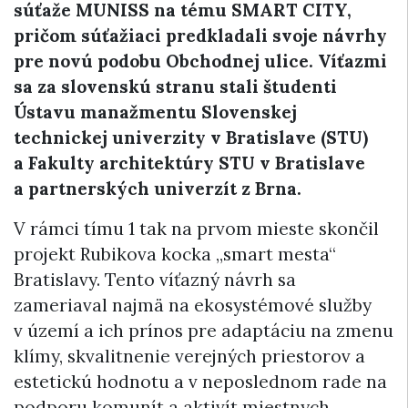
súťaže MUNISS na tému SMART CITY,
pričom súťažiaci predkladali svoje návrhy
pre novú podobu Obchodnej ulice. Víťazmi
sa za slovenskú stranu stali študenti
Ústavu manažmentu Slovenskej
technickej univerzity v Bratislave (STU)
a Fakulty architektúry STU v Bratislave
a partnerských univerzít z Brna.
V rámci tímu 1 tak na prvom mieste skončil
projekt Rubikova kocka „smart mesta“
Bratislavy. Tento víťazný návrh sa
zameriaval najmä na ekosystémové služby
v území a ich prínos pre adaptáciu na zmenu
klímy, skvalitnenie verejných priestorov a
estetickú hodnotu a v neposlednom rade na
podporu komunít a aktivít miestnych