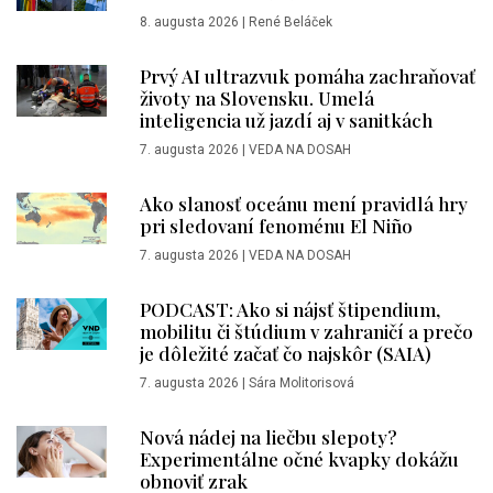
8. augusta 2026
|
René Beláček
Prvý AI ultrazvuk pomáha zachraňovať
životy na Slovensku. Umelá
inteligencia už jazdí aj v sanitkách
7. augusta 2026
|
VEDA NA DOSAH
Ako slanosť oceánu mení pravidlá hry
pri sledovaní fenoménu El Niño
7. augusta 2026
|
VEDA NA DOSAH
PODCAST: Ako si nájsť štipendium,
mobilitu či štúdium v zahraničí a prečo
je dôležité začať čo najskôr (SAIA)
7. augusta 2026
|
Sára Molitorisová
Nová nádej na liečbu slepoty?
Experimentálne očné kvapky dokážu
obnoviť zrak