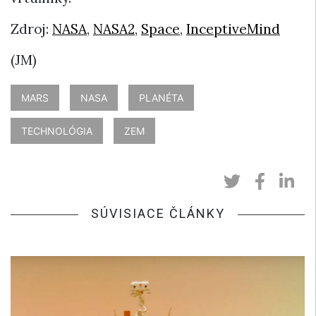
Zdroj:
NASA
,
NASA2
,
Space
,
InceptiveMind
(JM)
MARS
NASA
PLANÉTA
TECHNOLÓGIA
ZEM
SÚVISIACE ČLÁNKY