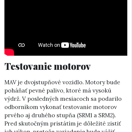
Testovanie motorov
MAV je dvojstupňové vozidlo. Motory bude
poháňať pevné palivo, ktoré má vysokú
výdrž. V posledných mesiacoch sa podarilo
odborníkom vykonať testovanie motorov
prvého aj druhého stupňa (SRM1 a SRM2).
Pred skutočným pristátím je dôležité zistiť
ich výkon, pretože zariadenie bude vážiť