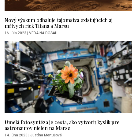
Nový výskum odhaľuje tajomstvá existujúcich aj
mŕtvych riek Titana a Marsu
16. júla 2023
|
VEDA NA DOSAH
Umelá fotosyntéza je cesta, ako vytvoriť kyslík pre
astronautov nielen na Marse
14. júna 2023
|
Justína Mertušová