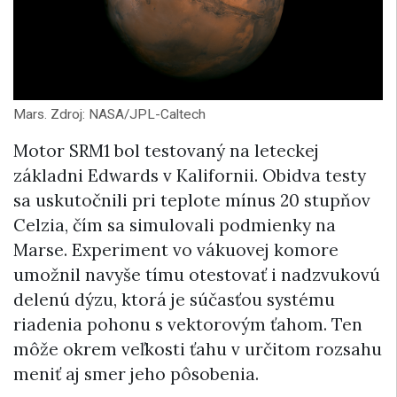
Mars. Zdroj: NASA/JPL-Caltech
Motor SRM1 bol testovaný na leteckej
základni Edwards v Kalifornii. Obidva testy
sa uskutočnili pri teplote mínus 20 stupňov
Celzia, čím sa simulovali podmienky na
Marse. Experiment vo vákuovej komore
umožnil navyše tímu otestovať i nadzvukovú
delenú dýzu, ktorá je súčasťou systému
riadenia pohonu s vektorovým ťahom. Ten
môže okrem veľkosti ťahu v určitom rozsahu
meniť aj smer jeho pôsobenia.