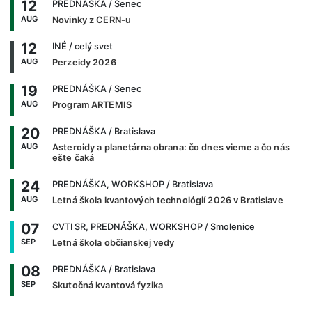
12
PREDNÁŠKA
/ Senec
AUG
Novinky z CERN-u
12
INÉ
/ celý svet
AUG
Perzeidy 2026
19
PREDNÁŠKA
/ Senec
AUG
Program ARTEMIS
20
PREDNÁŠKA
/ Bratislava
AUG
Asteroidy a planetárna obrana: čo dnes vieme a čo nás
ešte čaká
24
PREDNÁŠKA, WORKSHOP
/ Bratislava
AUG
Letná škola kvantových technológií 2026 v Bratislave
07
CVTI SR, PREDNÁŠKA, WORKSHOP
/ Smolenice
SEP
Letná škola občianskej vedy
08
PREDNÁŠKA
/ Bratislava
SEP
Skutočná kvantová fyzika