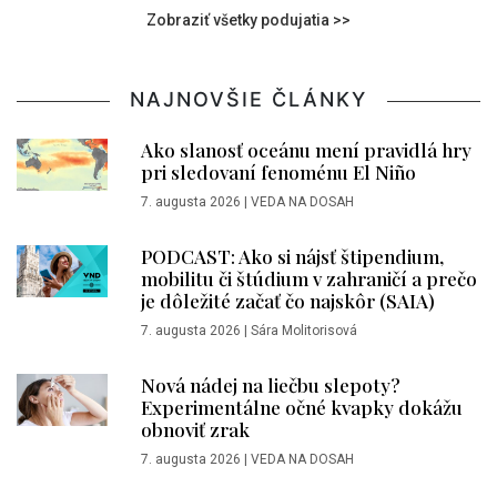
Zobraziť všetky podujatia >>
NAJNOVŠIE ČLÁNKY
Ako slanosť oceánu mení pravidlá hry
pri sledovaní fenoménu El Niño
7. augusta 2026
|
VEDA NA DOSAH
PODCAST: Ako si nájsť štipendium,
mobilitu či štúdium v zahraničí a prečo
je dôležité začať čo najskôr (SAIA)
7. augusta 2026
|
Sára Molitorisová
Nová nádej na liečbu slepoty?
Experimentálne očné kvapky dokážu
obnoviť zrak
7. augusta 2026
|
VEDA NA DOSAH