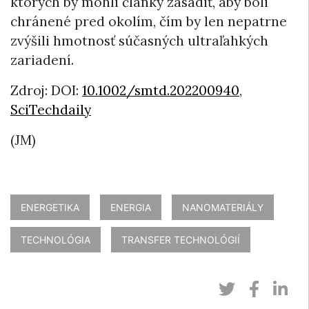
ktorých by mohli články zasadiť, aby boli
chránené pred okolím, čím by len nepatrne
zvýšili hmotnosť súčasných ultraľahkých
zariadení.
Zdroj: DOI:
10.1002/smtd.202200940
,
SciTechdaily
(JM)
ENERGETIKA
ENERGIA
NANOMATERIÁLY
TECHNOLÓGIA
TRANSFER TECHNOLÓGIÍ