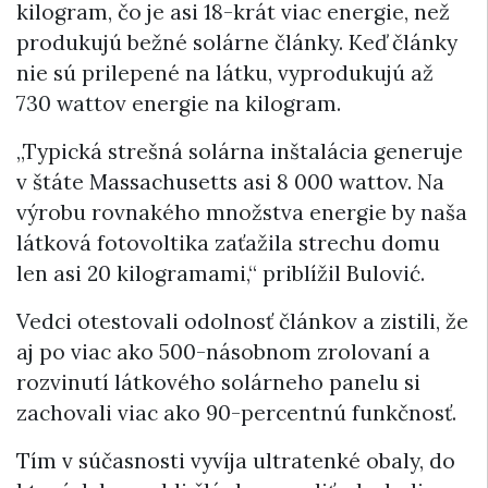
kilogram, čo je asi 18-krát viac energie, než
produkujú bežné solárne články. Keď články
nie sú prilepené na látku, vyprodukujú až
730 wattov energie na kilogram.
„Typická strešná solárna inštalácia generuje
v štáte Massachusetts asi 8 000 wattov. Na
výrobu rovnakého množstva energie by naša
látková fotovoltika zaťažila strechu domu
len asi 20 kilogramami,“ priblížil Bulović.
Vedci otestovali odolnosť článkov a zistili, že
aj po viac ako 500-násobnom zrolovaní a
rozvinutí látkového solárneho panelu si
zachovali viac ako 90-percentnú funkčnosť.
Tím v súčasnosti vyvíja ultratenké obaly, do