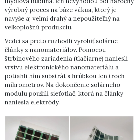
mydlová bublina. Ich nevýhodou bol náročný
výrobný proces na báze vákua, ktorý je
navyše aj veľmi drahý a nepoužiteľný na
veľkoplošnú produkciu.
Vedci sa preto rozhodli vyrobiť solárne
články z nanomateriálov. Pomocou
štrbinového zariadenia (tlačiarne) naniesli
vrstvu elektronického nanomateriálu a
potiahli ním substrát s hrúbkou len troch
mikrometrov. Na dokončenie solárneho
modulu použili sieťotlač, ktorá na články
naniesla elektródy.