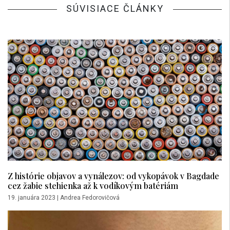
SÚVISIACE ČLÁNKY
Z histórie objavov a vynálezov: od vykopávok v Bagdade
cez žabie stehienka až k vodíkovým batériám
19. januára 2023
|
Andrea Fedorovičová