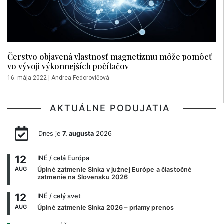
Čerstvo objavená vlastnosť magnetizmu môže pomôcť
vo vývoji výkonnejších počítačov
16. mája 2022
|
Andrea Fedorovičová
AKTUÁLNE PODUJATIA
Dnes je
7. augusta
2026
12
INÉ
/ celá Európa
AUG
Úplné zatmenie Slnka v južnej Európe a čiastočné
zatmenie na Slovensku 2026
12
INÉ
/ celý svet
AUG
Úplné zatmenie Slnka 2026 – priamy prenos