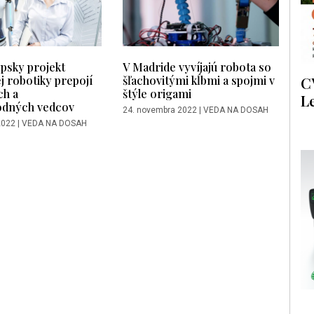
psky projekt
V Madride vyvíjajú robota so
j robotiky prepojí
šľachovitými kĺbmi a spojmi v
C
ch a
štýle origami
L
odných vedcov
24. novembra 2022
|
VEDA NA DOSAH
2022
|
VEDA NA DOSAH