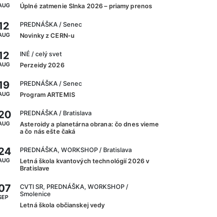
AUG
Úplné zatmenie Slnka 2026 – priamy prenos
12
PREDNÁŠKA
/ Senec
AUG
Novinky z CERN-u
12
INÉ
/ celý svet
AUG
Perzeidy 2026
19
PREDNÁŠKA
/ Senec
AUG
Program ARTEMIS
20
PREDNÁŠKA
/ Bratislava
AUG
Asteroidy a planetárna obrana: čo dnes vieme
a čo nás ešte čaká
24
PREDNÁŠKA, WORKSHOP
/ Bratislava
AUG
Letná škola kvantových technológií 2026 v
Bratislave
07
CVTI SR, PREDNÁŠKA, WORKSHOP
/
Smolenice
SEP
Letná škola občianskej vedy