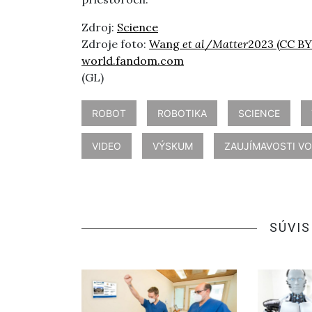
Zdroj:
Science
Zdroje foto:
Wang
et al
/
Matter
2023 (CC BY
world.fandom.com
(GL)
ROBOT
ROBOTIKA
SCIENCE
VIDEO
VÝSKUM
ZAUJÍMAVOSTI VO
SÚVIS