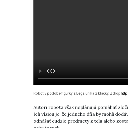
Robot v podobe figúrky z Lega uniká z klietky. Zdroj:
http
Autori robota však neplánujú pomáhať zločin
Ich víziou je, že jedného dňa by mohli dodá
odnášať cudzie predmety z tela alebo zost
priestoroch.