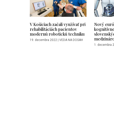
V Košiciach začali využívať pri
Nový euró
rehabilitáciách pacientov
kognitívne
modernú robotickú techniku
slovenský
medzinár
19. decembra 2022
|
VEDA NA DOSAH
1. decembra 