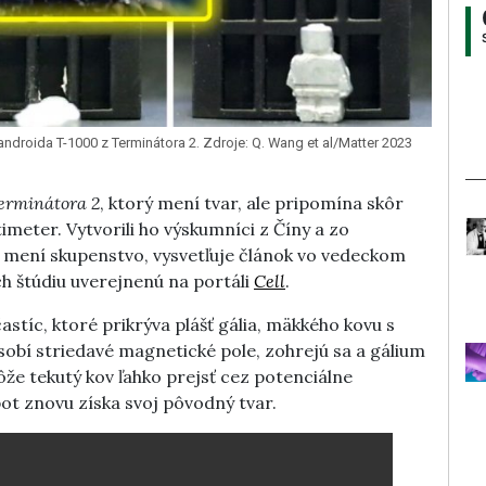
droida T-1000 z Terminátora 2. Zdroje: Q. Wang et al/Matter 2023
erminátora 2
, ktorý mení tvar, ale pripomína skôr
imeter. Vytvorili ho výskumníci z Číny a zo
 mení skupenstvo, vysvetľuje článok vo vedeckom
ch štúdiu uverejnenú na portáli
Cell
.
stíc, ktoré prikrýva plášť gália, mäkkého kovu s
sobí striedavé magnetické pole, zohrejú sa a gálium
e tekutý kov ľahko prejsť cez potenciálne
ot znovu získa svoj pôvodný tvar.