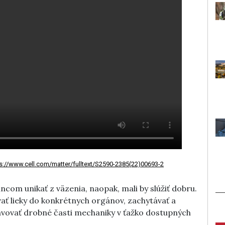
s://www.cell.com/matter/fulltext/S2590-2385(22)00693-2
com unikať z väzenia, naopak, mali by slúžiť dobru.
vať lieky do konkrétnych orgánov, zachytávať a
avovať drobné časti mechaniky v ťažko dostupných