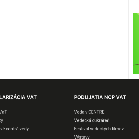
LARIZÁCIA VAT
PODUJATIA NCP VAT
VaT
Veda v CENTRE
ty
Vedecká cukráreň
ové centrá vedy
Festival vedeckých filmov
Výstavy