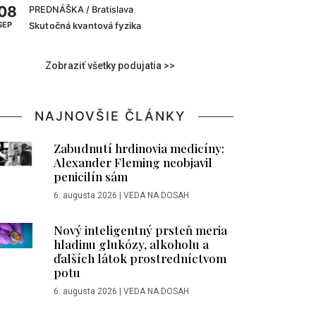
08
PREDNÁŠKA
/ Bratislava
SEP
Skutočná kvantová fyzika
Zobraziť všetky podujatia >>
NAJNOVŠIE ČLÁNKY
Zabudnutí hrdinovia medicíny:
Alexander Fleming neobjavil
penicilín sám
6. augusta 2026
|
VEDA NA DOSAH
Nový inteligentný prsteň meria
hladinu glukózy, alkoholu a
ďalších látok prostredníctvom
potu
6. augusta 2026
|
VEDA NA DOSAH