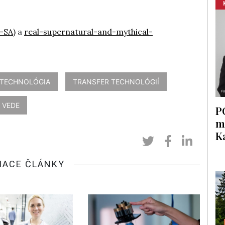
-SA)
a
real-supernatural-and-mythical-
TECHNOLÓGIA
TRANSFER TECHNOLÓGIÍ
 VEDE
P
m
K
IACE ČLÁNKY