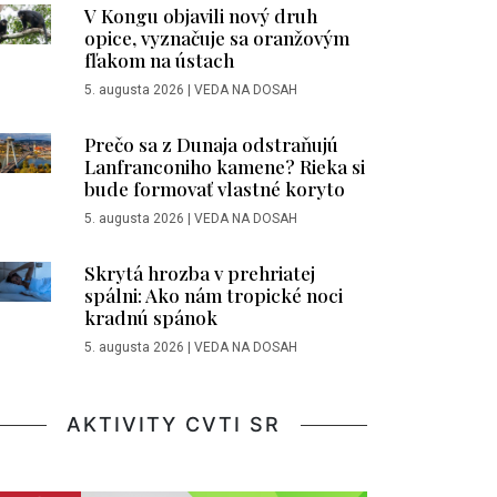
V Kongu objavili nový druh
opice, vyznačuje sa oranžovým
fľakom na ústach
5. augusta 2026
|
VEDA NA DOSAH
Prečo sa z Dunaja odstraňujú
Lanfranconiho kamene? Rieka si
bude formovať vlastné koryto
5. augusta 2026
|
VEDA NA DOSAH
Skrytá hrozba v prehriatej
spálni: Ako nám tropické noci
kradnú spánok
5. augusta 2026
|
VEDA NA DOSAH
AKTIVITY CVTI SR