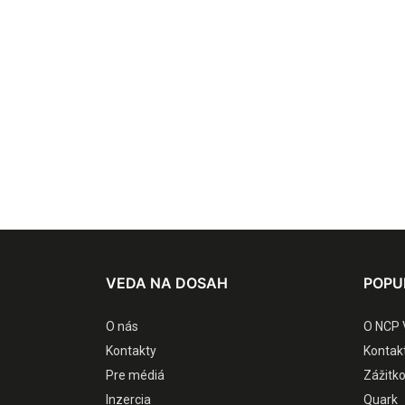
VEDA NA DOSAH
POPU
O nás
O NCP 
Kontakty
Kontak
Pre médiá
Zážitk
Inzercia
Quark