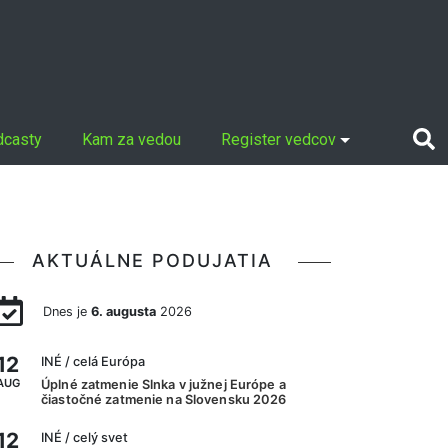
dcasty
Kam za vedou
Register vedcov
AKTUÁLNE PODUJATIA
Dnes je
6. augusta
2026
12
INÉ
/ celá Európa
AUG
Úplné zatmenie Slnka v južnej Európe a
čiastočné zatmenie na Slovensku 2026
12
INÉ
/ celý svet