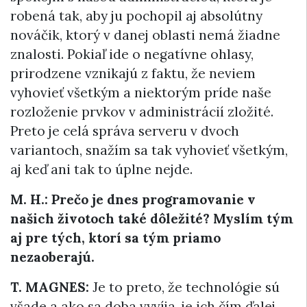
robená tak, aby ju pochopil aj absolútny
nováčik, ktorý v danej oblasti nemá žiadne
znalosti. Pokiaľ ide o negatívne ohlasy,
prirodzene vznikajú z faktu, že neviem
vyhovieť všetkým a niektorým príde naše
rozloženie prvkov v administrácií zložité.
Preto je celá správa serveru v dvoch
variantoch, snažím sa tak vyhovieť všetkým,
aj keď ani tak to úplne nejde.
M. H.: Prečo je dnes programovanie v
našich životoch také dôležité? Myslím tým
aj pre tých, ktorí sa tým priamo
nezaoberajú.
T. MAGNES:
Je to preto, že technológie sú
všade a ako sa doba vyvíja, je ich čím ďalej,