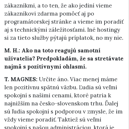
zákazníkmi, a to ten, že ako jediní vieme
zákazníkovi zdarma pomôcť aj po
programátorskej stránke a vieme im poradiť
aj s technickými záležitosťami. Iné hostingy
si za tieto služby pýtajú príplatok, no my nie.
M. H.: Ako na toto reagujú samotní
užívatelia? Predpokladám, že sa stretávate
najmä s pozitívnymi ohlasmi.
T. MAGNES:
Určite áno. Viac menej máme
len pozitívnu spätnú väzbu. Ľudia sú veľmi
spokojní s našimi cenami, ktoré patria k
najnižším na česko-slovenskom trhu. Ďalej
sú ľudia spokojní s podporou v zmysle, že im
vždy vieme poradiť. Taktiež sú veľmi
spokojní s našou administráciou, ktorá je