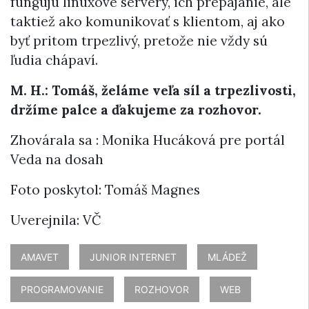
fungujú linuxové servery, ich prepájanie, ale
taktiež ako komunikovať s klientom, aj ako
byť pritom trpezlivý, pretože nie vždy sú
ľudia chápaví.
M. H.: Tomáš, želáme veľa síl a trpezlivosti,
držíme palce a ďakujeme za rozhovor.
Zhovárala sa : Monika Hucáková pre portál
Veda na dosah
Foto poskytol: Tomáš Magnes
Uverejnila: VČ
AMAVET
JUNIOR INTERNET
MLÁDEŽ
PROGRAMOVANIE
ROZHOVOR
WEB