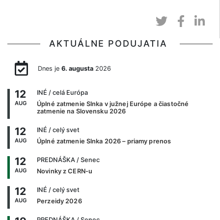
AKTUÁLNE PODUJATIA
Dnes je
6. augusta
2026
12
INÉ
/ celá Európa
AUG
Úplné zatmenie Slnka v južnej Európe a čiastočné
zatmenie na Slovensku 2026
12
INÉ
/ celý svet
AUG
Úplné zatmenie Slnka 2026 – priamy prenos
12
PREDNÁŠKA
/ Senec
AUG
Novinky z CERN-u
12
INÉ
/ celý svet
AUG
Perzeidy 2026
PREDNÁŠKA
/ Senec