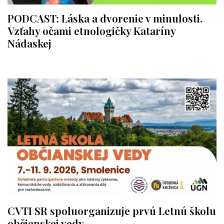
PODCAST: Láska a dvorenie v minulosti.
Vzťahy očami etnologičky Kataríny
Nádaskej
CVTI SR spoluorganizuje prvú Letnú školu
občianskej vedy