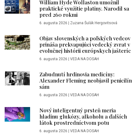
William Hyde Wollaston umožnil
praktické využitie platiny. Narodil sa
pred 260 rokmi
6. augusta 2026
|
Zuzana Šulák Hergovitsová
Objav slovenských a poľských vedcov
prináša prekvapujúci vedecký zvrat v
evolučnej histórii európskych jašteríc
6. augusta 2026
|
VEDA NA DOSAH
Zabudnutí hrdinovia medicíny:
Alexander Fleming neobjavil penicilín
sám
6. augusta 2026
|
VEDA NA DOSAH
Nový inteligentný prsteň meria
hladinu glukózy, alkoholu a ďalších
látok prostredníctvom potu
6. augusta 2026
|
VEDA NA DOSAH