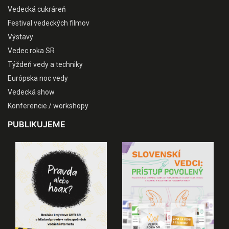
Vedecká cukráreň
Festival vedeckých filmov
Výstavy
Vedec roka SR
Týždeň vedy a techniky
Európska noc vedy
Vedecká show
Konferencie / workshopy
PUBLIKUJEME