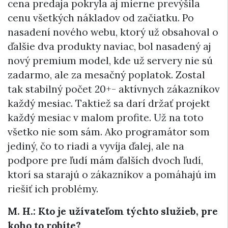
cena predaja pokryla aj mierne prevýšila
cenu všetkých nákladov od začiatku. Po
nasadení nového webu, ktorý už obsahoval o
ďalšie dva produkty naviac, bol nasadený aj
nový premium model, kde už servery nie sú
zadarmo, ale za mesačný poplatok. Zostal
tak stabilný počet 20+- aktívnych zákazníkov
každý mesiac. Taktiež sa darí držať projekt
každý mesiac v malom profite. Už na toto
všetko nie som sám. Ako programátor som
jediný, čo to riadi a vyvíja ďalej, ale na
podpore pre ľudí mám ďalších dvoch ľudí,
ktorí sa starajú o zákazníkov a pomáhajú im
riešiť ich problémy.
M. H.: Kto je užívateľom týchto služieb, pre
koho to robíte?