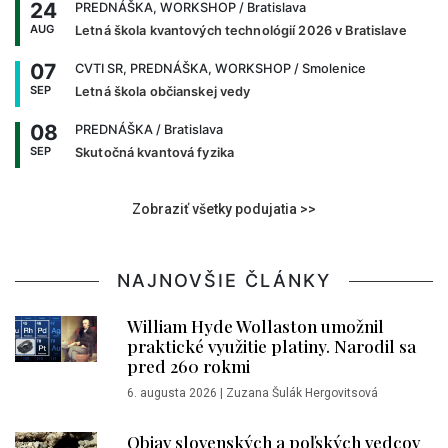
24
PREDNÁŠKA, WORKSHOP
/ Bratislava
AUG
Letná škola kvantových technológií 2026 v Bratislave
07
CVTI SR, PREDNÁŠKA, WORKSHOP
/ Smolenice
SEP
Letná škola občianskej vedy
08
PREDNÁŠKA
/ Bratislava
SEP
Skutočná kvantová fyzika
Zobraziť všetky podujatia >>
NAJNOVŠIE ČLÁNKY
William Hyde Wollaston umožnil
praktické využitie platiny. Narodil sa
pred 260 rokmi
6. augusta 2026
|
Zuzana Šulák Hergovitsová
Objav slovenských a poľských vedcov