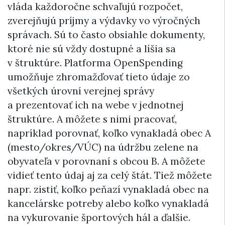
vláda každoročne schvaľujú rozpočet,
zverejňujú príjmy a výdavky vo výročných
správach. Sú to často obsiahle dokumenty,
ktoré nie sú vždy dostupné a líšia sa
v štruktúre. Platforma OpenSpending
umožňuje zhromažďovať tieto údaje zo
všetkých úrovní verejnej správy
a prezentovať ich na webe v jednotnej
štruktúre. A môžete s nimi pracovať,
napríklad porovnať, koľko vynakladá obec A
(mesto/okres/VÚC) na údržbu zelene na
obyvateľa v porovnaní s obcou B. A môžete
vidieť tento údaj aj za celý štát. Tiež môžete
napr. zistiť, koľko peňazí vynakladá obec na
kancelárske potreby alebo koľko vynakladá
na vykurovanie športových hál a ďalšie.