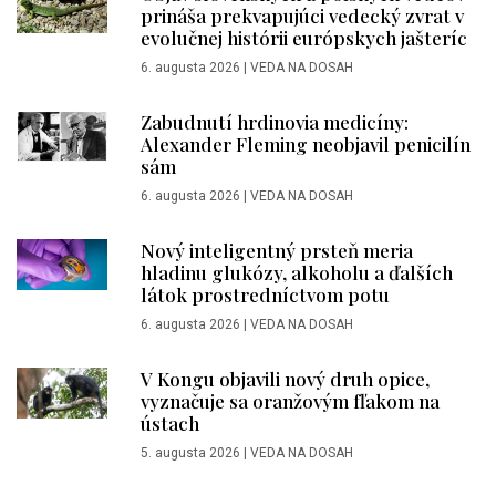
prináša prekvapujúci vedecký zvrat v
evolučnej histórii európskych jašteríc
6. augusta 2026
|
VEDA NA DOSAH
Zabudnutí hrdinovia medicíny:
Alexander Fleming neobjavil penicilín
sám
6. augusta 2026
|
VEDA NA DOSAH
Nový inteligentný prsteň meria
hladinu glukózy, alkoholu a ďalších
látok prostredníctvom potu
6. augusta 2026
|
VEDA NA DOSAH
V Kongu objavili nový druh opice,
vyznačuje sa oranžovým fľakom na
ústach
5. augusta 2026
|
VEDA NA DOSAH