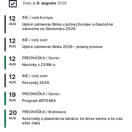
Dnes je
6. augusta
2026
12
INÉ
/ celá Európa
AUG
Úplné zatmenie Slnka v južnej Európe a čiastočné
zatmenie na Slovensku 2026
12
INÉ
/ celý svet
AUG
Úplné zatmenie Slnka 2026 – priamy prenos
12
PREDNÁŠKA
/ Senec
AUG
Novinky z CERN-u
12
INÉ
/ celý svet
AUG
Perzeidy 2026
19
PREDNÁŠKA
/ Senec
AUG
Program ARTEMIS
20
PREDNÁŠKA
/ Bratislava
AUG
Asteroidy a planetárna obrana: čo dnes vieme a čo nás
ešte čaká