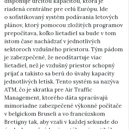
disponuje určitou kapacitou, ktorá je
riadená centrálne pre celú Európu. Ide
o sofistikovaný systém podávania letových
plánov, ktorý pomocou zložitých programov
prepočítava, koľko lietadiel sa bude v tom
istom čase nachádzať v jednotlivých
sektoroch vzdušného priestoru. Tým pádom
je zabezpečené, že neodštartuje viac
lietadiel, než je vzdušný priestor schopný
prijať a takisto sa berú do úvahy kapacity
jednotlivých letísk. Tento systém sa nazýva
ATM, čo je skratka pre Air Traffic
Management, ktorého dáta spracúvajú
mimoriadne zabezpečené výkonné počítače
v belgickom Bruseli a vo francúzskom
Bretigny tak, aby vzali v každej sekunde do