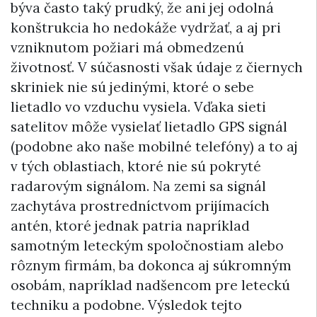
býva často taký prudký, že ani jej odolná
konštrukcia ho nedokáže vydržať, a aj pri
vzniknutom požiari má obmedzenú
životnosť. V súčasnosti však údaje z čiernych
skriniek nie sú jedinými, ktoré o sebe
lietadlo vo vzduchu vysiela. Vďaka sieti
satelitov môže vysielať lietadlo GPS signál
(podobne ako naše mobilné telefóny) a to aj
v tých oblastiach, ktoré nie sú pokryté
radarovým signálom. Na zemi sa signál
zachytáva prostredníctvom prijímacích
antén, ktoré jednak patria napríklad
samotným leteckým spoločnostiam alebo
rôznym firmám, ba dokonca aj súkromným
osobám, napríklad nadšencom pre leteckú
techniku a podobne. Výsledok tejto