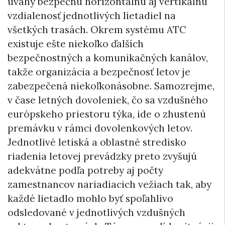
úvahy bezpečnú horizontálnu aj vertikálnu
vzdialenosť jednotlivých lietadiel na
všetkých trasách. Okrem systému ATC
existuje ešte niekoľko ďalších
bezpečnostných a komunikačných kanálov,
takže organizácia a bezpečnosť letov je
zabezpečená niekoľkonásobne. Samozrejme,
v čase letných dovoleniek, čo sa vzdušného
európskeho priestoru týka, ide o zhustenú
premávku v rámci dovolenkových letov.
Jednotlivé letiská a oblastné stredisko
riadenia letovej prevádzky preto zvyšujú
adekvátne podľa potreby aj počty
zamestnancov nariadiacich vežiach tak, aby
každé lietadlo mohlo byť spoľahlivo
odsledované v jednotlivých vzdušných