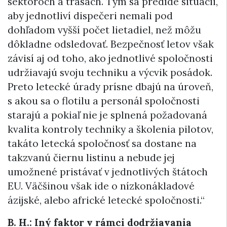
sektoroch a trasách. Tým sa predíde situácii,
aby jednotliví dispečeri nemali pod
dohľadom vyšší počet lietadiel, než môžu
dôkladne odsledovať. Bezpečnosť letov však
závisí aj od toho, ako jednotlivé spoločnosti
udržiavajú svoju techniku a výcvik posádok.
Preto letecké úrady prísne dbajú na úroveň,
s akou sa o flotilu a personál spoločnosti
starajú a pokiaľ nie je splnená požadovaná
kvalita kontroly techniky a školenia pilotov,
takáto letecká spoločnosť sa dostane na
takzvanú čiernu listinu a nebude jej
umožnené pristávať v jednotlivých štátoch
EU. Väčšinou však ide o nízkonákladové
ázijské, alebo africké letecké spoločnosti.“
B. H.: Iný faktor v rámci dodržiavania