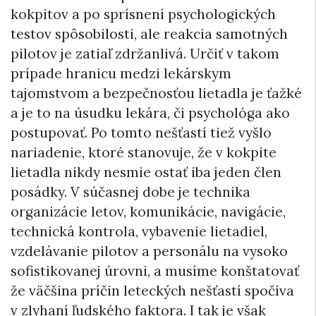
kokpitov a po sprísnení psychologických
testov spôsobilosti, ale reakcia samotných
pilotov je zatiaľ zdržanlivá. Určiť v takom
prípade hranicu medzi lekárskym
tajomstvom a bezpečnosťou lietadla je ťažké
a je to na úsudku lekára, či psychológa ako
postupovať. Po tomto nešťastí tiež vyšlo
nariadenie, ktoré stanovuje, že v kokpite
lietadla nikdy nesmie ostať iba jeden člen
posádky. V súčasnej dobe je technika
organizácie letov, komunikácie, navigácie,
technická kontrola, vybavenie lietadiel,
vzdelávanie pilotov a personálu na vysoko
sofistikovanej úrovni, a musíme konštatovať
že väčšina príčin leteckých nešťastí spočíva
v zlyhaní ľudského faktora. I tak je však