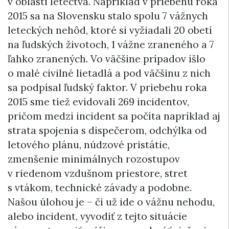
v oblasti letectva. Napríklad v priebehu roka
2015 sa na Slovensku stalo spolu 7 vážnych
leteckých nehôd, ktoré si vyžiadali 20 obetí
na ľudských životoch, 1 vážne zraneného a 7
ľahko zranených. Vo väčšine prípadov išlo
o malé civilné lietadlá a pod väčšinu z nich
sa podpísal ľudský faktor. V priebehu roka
2015 sme tiež evidovali 269 incidentov,
pričom medzi incident sa počíta napríklad aj
strata spojenia s dispečerom, odchýlka od
letového plánu, núdzové pristátie,
zmenšenie minimálnych rozostupov
v riedenom vzdušnom priestore, stret
s vtákom, technické závady a podobne.
Našou úlohou je – či už ide o vážnu nehodu,
alebo incident, vyvodiť z tejto situácie