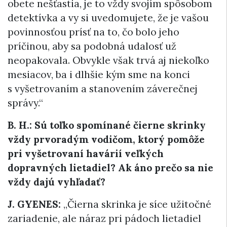
obete nešťastia, je to vždy svojím spôsobom
detektívka a vy si uvedomujete, že je vašou
povinnosťou prísť na to, čo bolo jeho
príčinou, aby sa podobná udalosť už
neopakovala. Obvykle však trvá aj niekoľko
mesiacov, ba i dlhšie kým sme na konci
s vyšetrovaním a stanovením záverečnej
správy.“
B. H.: Sú toľko spomínané čierne skrinky
vždy prvoradým vodičom, ktorý pomôže
pri vyšetrovaní havárií veľkých
dopravných lietadiel? Ak áno prečo sa nie
vždy dajú vyhľadať?
J. GYENES:
„Čierna skrinka je síce užitočné
zariadenie, ale náraz pri pádoch lietadiel