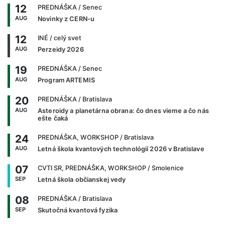
12
PREDNÁŠKA
/ Senec
AUG
Novinky z CERN-u
12
INÉ
/ celý svet
AUG
Perzeidy 2026
19
PREDNÁŠKA
/ Senec
AUG
Program ARTEMIS
20
PREDNÁŠKA
/ Bratislava
AUG
Asteroidy a planetárna obrana: čo dnes vieme a čo nás
ešte čaká
24
PREDNÁŠKA, WORKSHOP
/ Bratislava
AUG
Letná škola kvantových technológií 2026 v Bratislave
07
CVTI SR, PREDNÁŠKA, WORKSHOP
/ Smolenice
SEP
Letná škola občianskej vedy
08
PREDNÁŠKA
/ Bratislava
SEP
Skutočná kvantová fyzika