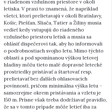
v riadenom vzdušnom priestore v okolí
letiska. V praxi to znamená, že napríklad
všetci, ktorí prelietavajú v okolí Bratislavy,
Košíc, Piešťan, Sliača, Tatier a Žiliny musia
vedieť kedy vstupujú do riadeného
vzdušného priestoru letísk a musia sa
ohlásiť dispečerovi tak, aby ho informovali
o podrobnostiach svojho letu. Mimo týchto
oblastí a pod spomínanou výškou letovej
hladiny môžu tieto malé dopravné letecké
prostriedky pristávať a štartovať resp.
prelietavať bez ďalších ohlasovacích
povinností, pričom minimálna výška letu –
samozrejme okrem pristávania a vzletu je
150 m. Prísne však treba dodržiavať pravidlo,
že sa v tomto prípade môže letieť iba za