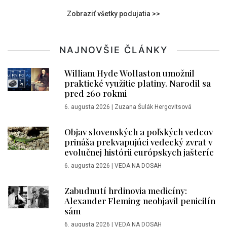
Zobraziť všetky podujatia >>
NAJNOVŠIE ČLÁNKY
William Hyde Wollaston umožnil
praktické využitie platiny. Narodil sa
pred 260 rokmi
6. augusta 2026
|
Zuzana Šulák Hergovitsová
Objav slovenských a poľských vedcov
prináša prekvapujúci vedecký zvrat v
evolučnej histórii európskych jašteríc
6. augusta 2026
|
VEDA NA DOSAH
Zabudnutí hrdinovia medicíny:
Alexander Fleming neobjavil penicilín
sám
6. augusta 2026
|
VEDA NA DOSAH