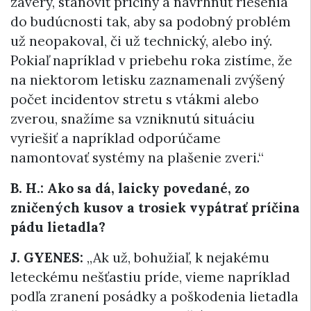
závery, stanoviť príčiny a navrhnúť riešenia
do budúcnosti tak, aby sa podobný problém
už neopakoval, či už technický, alebo iný.
Pokiaľ napríklad v priebehu roka zistíme, že
na niektorom letisku zaznamenali zvýšený
počet incidentov stretu s vtákmi alebo
zverou, snažíme sa vzniknutú situáciu
vyriešiť a napríklad odporúč
ame
namontovať systémy na plašenie zveri.“
B. H.: Ako sa dá, laicky povedané, zo
zničených kusov a trosiek vypátrať príčina
pádu lietadla?
J. GYENES:
„Ak už, bohužiaľ, k nejakému
leteckému nešťastiu príde, vieme napríklad
podľa zranení posádky a poškodenia lietadla