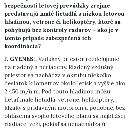
bezpečnosti letovej prevádzky zrejme
predstavujú malé lietadlá s nízkou letovou
hladinou, vetrone či helikoptéry, ktoré sa
pohybujú bez kontroly radarov – ako je v
tomto prípade zabezpečená ich
koordinácia?
J. GYENES:
„Vzdušný priestor rozdeľujeme
na riadený a neriadený. Riadený vzdušný
priestor sa nachádza v okruhu niekoľko
desiatok kilometrov okolo letísk a vyššie ako
2 450 m/n m. Pod touto hladinou môžu
lietať malé lietadlá, vetrone, helikoptéry,
klzáky s prídavným motorom a podobne, bez
ohlásenia svojho letového plánu sa najbližšej
riadiacej veži, pokiaľ sa nenachádzajú