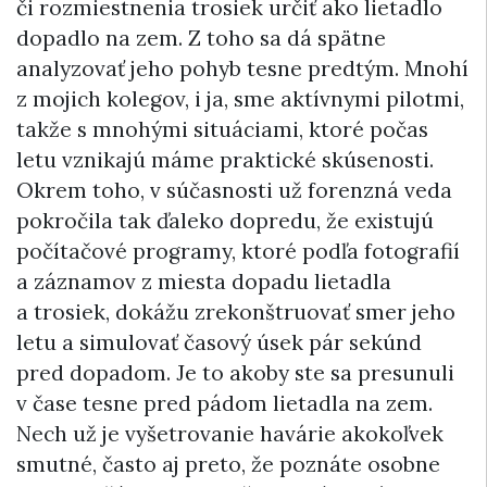
či rozmiestnenia trosiek určiť ako lietadlo
dopadlo na zem. Z toho sa dá spätne
analyzovať jeho pohyb tesne predtým. Mnohí
z mojich kolegov, i ja, sme aktívnymi pilotmi,
takže s mnohými situáciami, ktoré počas
letu vznikajú máme praktické skúsenosti.
Okrem toho, v súčasnosti už forenzná veda
pokročila tak ďaleko dopredu, že existujú
počítačové programy, ktoré podľa fotografií
a záznamov z miesta dopadu lietadla
a trosiek, dokážu zrekonštruovať smer jeho
letu a simulovať časový úsek pár sekúnd
pred dopadom. Je to akoby ste sa presunuli
v čase tesne pred pádom lietadla na zem.
Nech už je vyšetrovanie havárie akokoľvek
smutné, často aj preto, že poznáte osobne