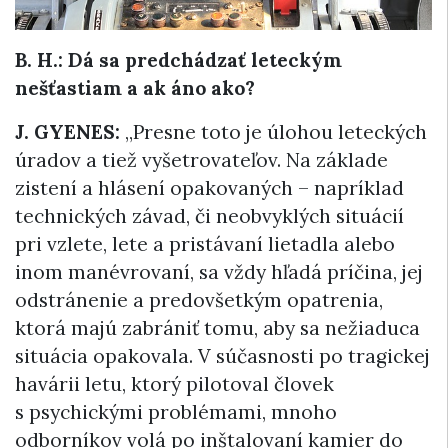
B. H.: Dá sa predchádzať leteckým
nešťastiam a ak áno ako?
J. GYENES:
„Presne toto je úlohou leteckých
úradov a tiež vyšetrovateľov. Na základe
zistení a hlásení opakovaných – napríklad
technických závad, či neobvyklých situácií
pri vzlete, lete a pristávaní lietadla alebo
inom manévrovaní, sa vždy hľadá príčina, jej
odstránenie a predovšetkým opatrenia,
ktorá majú zabrániť tomu, aby sa nežiaduca
situácia opakovala. V súčasnosti po tragickej
havárii letu, ktorý pilotoval človek
s psychickými problémami, mnoho
odborníkov volá po inštalovaní kamier do