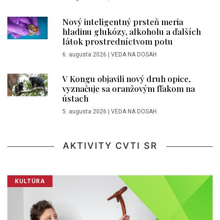
Nový inteligentný prsteň meria
hladinu glukózy, alkoholu a ďalších
látok prostredníctvom potu
6. augusta 2026
|
VEDA NA DOSAH
V Kongu objavili nový druh opice,
vyznačuje sa oranžovým fľakom na
ústach
5. augusta 2026
|
VEDA NA DOSAH
AKTIVITY CVTI SR
KULTÚRA