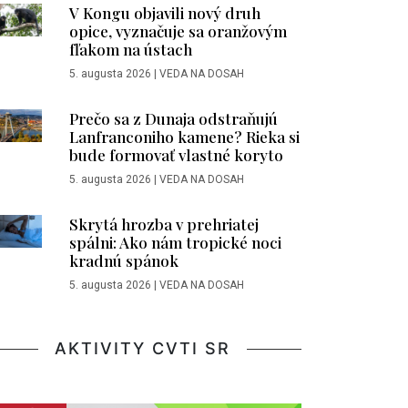
V Kongu objavili nový druh
opice, vyznačuje sa oranžovým
fľakom na ústach
5. augusta 2026
|
VEDA NA DOSAH
Prečo sa z Dunaja odstraňujú
Lanfranconiho kamene? Rieka si
bude formovať vlastné koryto
5. augusta 2026
|
VEDA NA DOSAH
Skrytá hrozba v prehriatej
spálni: Ako nám tropické noci
kradnú spánok
5. augusta 2026
|
VEDA NA DOSAH
AKTIVITY CVTI SR