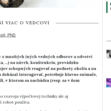
SI VIAC O VEDCOVI
hoň, PhD.
ky z mnohých iných vedných odborov a odvetví
ka, …) na návrh, konštrukciu, prevádzku
ojov schopných reagovať na podnety okolia a na
m dokázal interagovať, potrebuje hlavne snímače,
í, v ktorom sa nachádza (resp. sa v ňom
o rozvoja výpočtovej techniky ale aj
é robot používa.