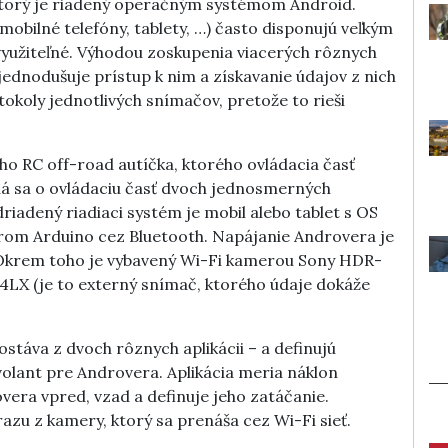
 ktorý je riadený operačným systémom Android.
bilné telefóny, tablety, …) často disponujú veľkým
yužiteľné. Výhodou zoskupenia viacerých rôznych
jednodušuje prístup k nim a získavanie údajov z nich
okoly jednotlivých snímačov, pretože to rieši
ho RC off-road autíčka, ktorého ovládacia časť
á sa o ovládaciu časť dvoch jednosmerných
iadený riadiaci systém je mobil alebo tablet s OS
rom Arduino cez Bluetooth. Napájanie Androvera je
 Okrem toho je vybavený Wi-Fi kamerou Sony HDR-
X (je to externý snímač, ktorého údaje dokáže
táva z dvoch rôznych aplikácii – a definujú
volant pre Androvera. Aplikácia meria náklon
era vpred, vzad a definuje jeho zatáčanie.
azu z kamery, ktorý sa prenáša cez Wi-Fi sieť.