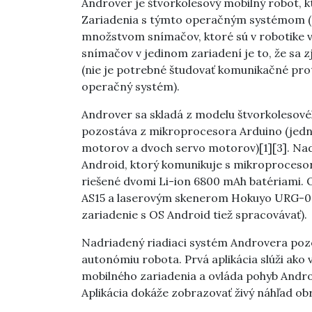
Androver je štvorkolesový mobilný robot,
Zariadenia s týmto operačným systémom (mo
množstvom snímačov, ktoré sú v robotike v
snímačov v jedinom zariadení je to, že sa z
(nie je potrebné študovať komunikačné prot
operačný systém).
Androver sa skladá z modelu štvorkolesové
pozostáva z mikroprocesora Arduino (jedn
motorov a dvoch servo motorov)[1][3]. Nadr
Android, ktorý komunikuje s mikroproceso
riešené dvomi Li-ion 6800 mAh batériami.
AS15 a laserovým skenerom Hokuyo URG-04L
zariadenie s OS Android tiež spracovávať).
Nadriadený riadiaci systém Androvera pozos
autonómiu robota. Prvá aplikácia slúži ako 
mobilného zariadenia a ovláda pohyb Androv
Aplikácia dokáže zobrazovať živý náhľad obr