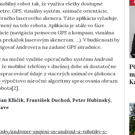
mobilný robot tak, že využíva všetky dostupné
tre, GPS, vizuálny systém, snímače orientácie,
rného laserového skenera. Táto aplikácia vyžaduje,
vnený na telo robota. Aplikácia je stále vo fáze
vigácie (navigácia pomocou GPS a kompasu, vizuálna
a prekážok laserovým skenerom, …). V budúcnosti by
vigovať Androvera na zadané GPS súradnice.
je na možné využitie operačného systému Android
P
 že mobilné telefóny v dnešnej dobe sú dostatočne
m
e spracovávať údaje z viacerých snímačov (dokonca
K
aj výpočtovo náročné algoritmy spracovania obrazu
obota[2].
ian Kľúčik, František Duchoň, Peter Hubinský,
lave
vinky/androver-spojeni-os-android-a-robotiky-s-