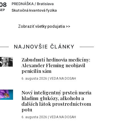
08
PREDNÁŠKA
/ Bratislava
SEP
Skutočná kvantová fyzika
Zobraziť všetky podujatia >>
NAJNOVŠIE ČLÁNKY
Zabudnutí hrdinovia medicíny:
Alexander Fleming neobjavil
penicilín sám
6. augusta 2026
|
VEDA NA DOSAH
Nový inteligentný prsteň meria
hladinu glukózy, alkoholu a
ďalších látok prostredníctvom
potu
6. augusta 2026
|
VEDA NA DOSAH