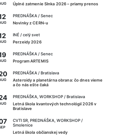
AUG
Úplné zatmenie Slnka 2026 – priamy prenos
12
PREDNÁŠKA
/ Senec
AUG
Novinky z CERN-u
12
INÉ
/ celý svet
AUG
Perzeidy 2026
19
PREDNÁŠKA
/ Senec
AUG
Program ARTEMIS
20
PREDNÁŠKA
/ Bratislava
AUG
Asteroidy a planetárna obrana: čo dnes vieme
a čo nás ešte čaká
24
PREDNÁŠKA, WORKSHOP
/ Bratislava
AUG
Letná škola kvantových technológií 2026 v
Bratislave
07
CVTI SR, PREDNÁŠKA, WORKSHOP
/
Smolenice
SEP
Letná škola občianskej vedy