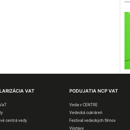
LARIZÁCIA VAT
PODUJATIA NCP VAT
VaT
Veda v CENTRE
ty
Vedecká cukráreň
ové centrá vedy
Festival vedeckých filmov
Výstavy