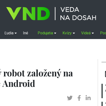
Ľudia
Iné
Podujatia
Kvízy
Videá
Po
 robot založený na
 Android