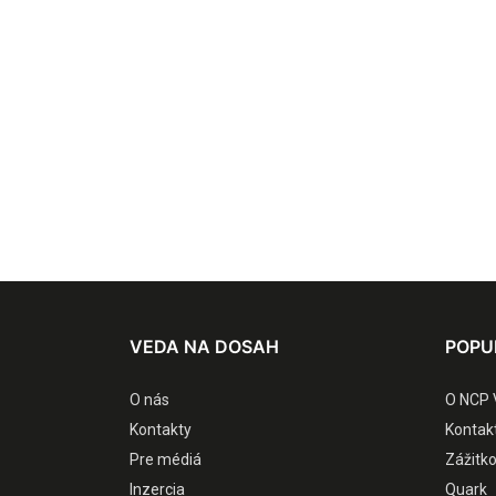
VEDA NA DOSAH
POPU
O nás
O NCP 
Kontakty
Kontak
Pre médiá
Zážitk
Inzercia
Quark