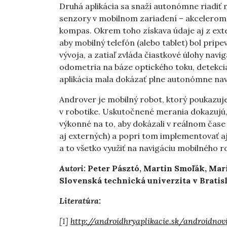
Druhá aplikácia sa snaží autonómne riadiť 
senzory v mobilnom zariadení – akcelerome
kompas. Okrem toho získava údaje aj z exte
aby mobilný telefón (alebo tablet) bol pripe
vývoja, a zatiaľ zvláda čiastkové úlohy na
odometria na báze optického toku, detekci
aplikácia mala dokázať plne autonómne na
Androver je mobilný robot, ktorý poukazu
v robotike. Uskutočnené merania dokazujú,
výkonné na to, aby dokázali v reálnom čas
aj externých) a popri tom implementovať 
a to všetko využiť na navigáciu mobilného r
Autori:
Peter Pásztó, Martin Smoľák, Mar
Slovenská technická univerzita v Bratis
Literatúra:
[1]
http://androidhryaplikacie.sk/androidno