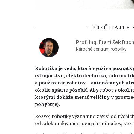
PREČÍTAJTE 
Prof. Ing. František Duc
Národné centrum robotiky
Robotika je veda, ktorá využíva poznat
(strojárstvo, elektrotechnika, informati
a používanie robotov – autonómnych str
okolie spätne pôsobiť. Aby robot s okolí
ktorými dokáže merať veličiny v prostred
pohybuje).
Rozvoj robotiky významne závisí od rýchleh
od zdokonaľovania rôznych snímačov, ktor