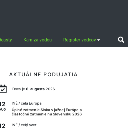
dcasty
Kam za vedou
Register vedcov
AKTUÁLNE PODUJATIA
Dnes je
6. augusta
2026
12
INÉ
/ celá Európa
AUG
Úplné zatmenie Slnka v južnej Európe a
čiastočné zatmenie na Slovensku 2026
12
INÉ
/ celý svet