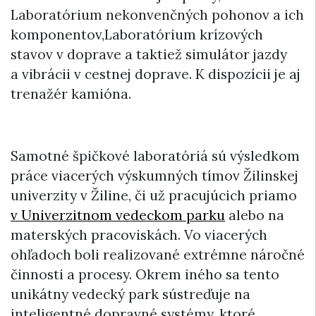
Laboratórium nekonvenčných pohonov a ich
komponentov,Laboratórium krízových
stavov v doprave a taktiež simulátor jazdy
a vibrácii v cestnej doprave. K dispozícii je aj
trenažér kamióna.
Samotné špičkové laboratóriá sú výsledkom
práce viacerých výskumných tímov Žilinskej
univerzity v Žiline, či už pracujúcich priamo
v Univerzitnom vedeckom parku
alebo na
materských pracoviskách. Vo viacerých
ohľadoch boli realizované extrémne náročné
činnosti a procesy. Okrem iného sa tento
unikátny vedecký park sústreďuje na
inteligentné dopravné systémy, ktoré