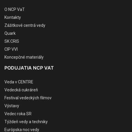
O NCP VaT
Kontakty
Zážitkové centrá vedy
Quark
SK CRIS
CIP VVI
Koncepčné materiály
PODUJATIA NCP VAT
Veda v CENTRE
Vedecká cukráreň
Festival vedeckých filmov
Výstavy
Vedec roka SR
Týždeň vedy a techniky
Európska noc vedy