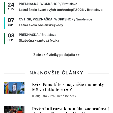
24
PREDNÁŠKA, WORKSHOP
/ Bratislava
AUG
Letná škola kvantových technológií 2026 v Bratislave
07
CVTI SR, PREDNÁŠKA, WORKSHOP
/ Smolenice
SEP
Letná škola občianskej vedy
08
PREDNÁŠKA
/ Bratislava
SEP
Skutočná kvantová fyzika
Zobraziť všetky podujatia >>
NAJNOVŠIE ČLÁNKY
Kvíz: Pamätáte si najväčšie momenty
MS vo futbale 2026?
8. augusta 2026
|
René Beláček
Prvý AI ultrazvuk pomáha zachraňovať