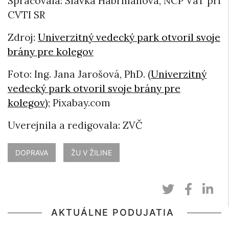
Spracovala: Slávka Habrmanová, NCP VaT pri
CVTI SR
Zdroj:
Univerzitný vedecký park otvoril svoje
brány pre kolegov
Foto: Ing. Jana Jarošová, PhD. (
Univerzitný
vedecký park otvoril svoje brány pre
kolegov)
; Pixabay.com
Uverejnila a redigovala: ZVČ
DOPRAVA
ŽU V ŽILINE
AKTUÁLNE PODUJATIA