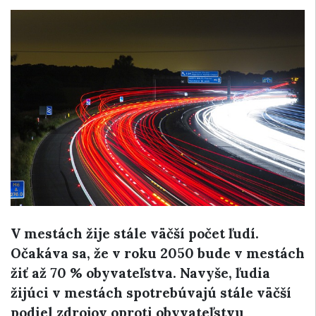
V mestách žije stále väčší počet ľudí.
Očakáva sa, že v roku 2050 bude v mestách
žiť až 70 % obyvateľstva. Navyše, ľudia
žijúci v mestách spotrebúvajú stále väčší
podiel zdrojov oproti obyvateľstvu