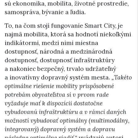
sú ekonomika, mobilita, životné prostredie,
samospráva, bývanie a ľudia.
To, na čom stojí fungovanie Smart City, je
najmä mobilita, ktorá sa hodnotí niekoľkými
indikátormi, medzi nimi miestna
dostupnosť, národná a medzinárodná
dostupnosť, dostupnosť infraštruktúry
a nakoniec bezpečný, trvalo udržateľný
a inovatívny dopravný systém mesta.
„Takéto
optimálne riešenie mobility prispôsobené
potrebám obyvateľstva si v prvom rade
vyžaduje mať k dispozícii dostatočne
vybudovanú infraštruktúru a v rámci daných
možností vybudovať optimálny (multimodálny,
integrovaný) dopravný systém a dopravu
následne optimálne riadiť,“
uvádzajú autori