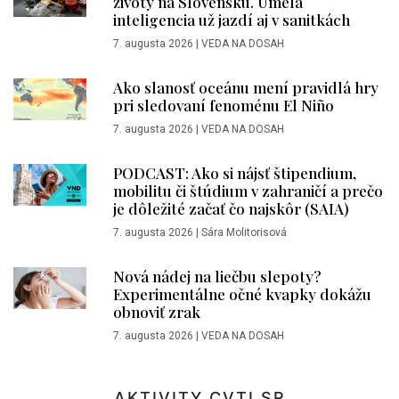
životy na Slovensku. Umelá
inteligencia už jazdí aj v sanitkách
7. augusta 2026
|
VEDA NA DOSAH
Ako slanosť oceánu mení pravidlá hry
pri sledovaní fenoménu El Niño
7. augusta 2026
|
VEDA NA DOSAH
PODCAST: Ako si nájsť štipendium,
mobilitu či štúdium v zahraničí a prečo
je dôležité začať čo najskôr (SAIA)
7. augusta 2026
|
Sára Molitorisová
Nová nádej na liečbu slepoty?
Experimentálne očné kvapky dokážu
obnoviť zrak
7. augusta 2026
|
VEDA NA DOSAH
AKTIVITY CVTI SR