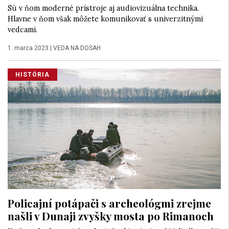
Sú v ňom moderné prístroje aj audiovizuálna technika.
Hlavne v ňom však môžete komunikovať s univerzitnými
vedcami.
1. marca 2023
|
VEDA NA DOSAH
HISTÓRIA
Policajní potápači s archeológmi zrejme
našli v Dunaji zvyšky mosta po Rimanoch