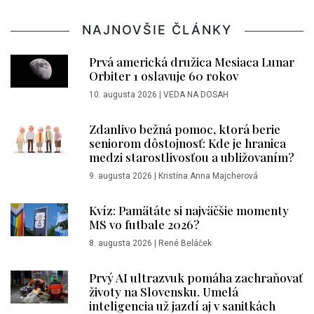
NAJNOVŠIE ČLÁNKY
Prvá americká družica Mesiaca Lunar
Orbiter 1 oslavuje 60 rokov
10. augusta 2026
|
VEDA NA DOSAH
Zdanlivo bežná pomoc, ktorá berie
seniorom dôstojnosť: Kde je hranica
medzi starostlivosťou a ubližovaním?
9. augusta 2026
|
Kristína Anna Majcherová
Kvíz: Pamätáte si najväčšie momenty
MS vo futbale 2026?
8. augusta 2026
|
René Beláček
Prvý AI ultrazvuk pomáha zachraňovať
životy na Slovensku. Umelá
inteligencia už jazdí aj v sanitkách