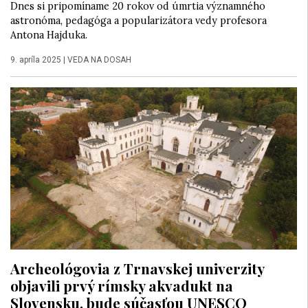
Dnes si pripomíname 20 rokov od úmrtia významného
astronóma, pedagóga a popularizátora vedy profesora
Antona Hajduka.
9. apríla 2025
|
VEDA NA DOSAH
Archeológovia z Trnavskej univerzity
objavili prvý rímsky akvadukt na
Slovensku, bude súčasťou UNESCO