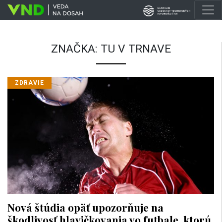
ZNAČKA:
TU V TRNAVE
ZDRAVIE
Nová štúdia opäť upozorňuje na
škodlivosť hlavičkovania vo futbale, ktorú