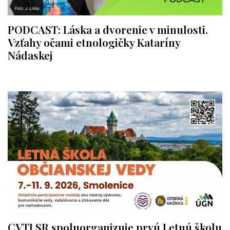
PODCAST: Láska a dvorenie v minulosti.
Vzťahy očami etnologičky Kataríny
Nádaskej
CVTI SR spoluorganizuje prvú Letnú školu