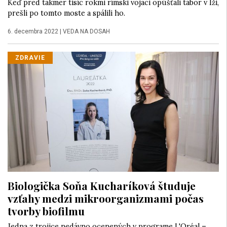
Keď pred takmer tisíc rokmi rímski vojaci opúšťali tábor v Iži,
prešli po tomto moste a spálili ho.
6. decembra 2022
|
VEDA NA DOSAH
ZDRAVIE
Biologička Soňa Kucharíková študuje
vzťahy medzi mikroorganizmami počas
tvorby biofilmu
Jedna z trojice nedávno ocenených v programe L'Oréal –