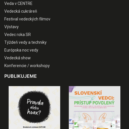
Veda v CENTRE
Vedecká cukráreň
Festival vedeckých filmov
Výstavy
Vedec roka SR
Týždeň vedy a techniky
Európska noc vedy
Vedecká show
Konferencie / workshopy
PUBLIKUJEME