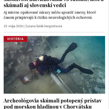
skúmali aj slovenskí vedci
Aj mierne opakované nárazy môžu spustiť zmeny, ktoré
časom prispievajú k riziku neurologických ochorení.
23. mája 2026
|
Zuzana Šulák Hergovitsová
HISTÓRIA
Archeológovia skúmali potopený prístav
pod morskou hladinou v Chorvátsku