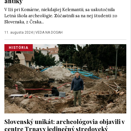
antiky
V Iži pri Komárne, niekdajšej Kelemantii, sa uskutočnila
Letná škola archeológie. Zúčastnili sa na nej študenti zo
Slovenska, z Česka...
11. augusta 2024
|
VEDA NA DOSAH
HISTÓRIA
Slovenský unikát: archeológovia objavili v
centre Trnavy jedinečný stredoveký