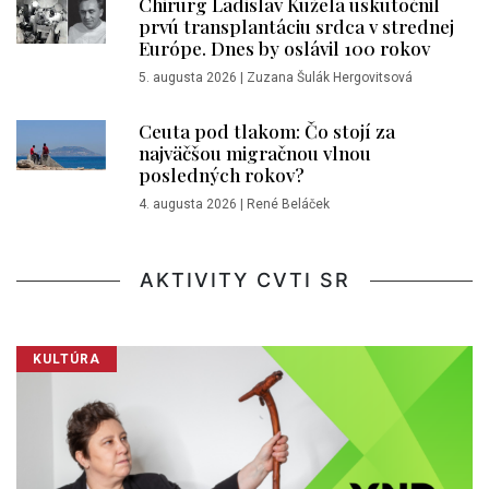
Chirurg Ladislav Kužela uskutočnil
prvú transplantáciu srdca v strednej
Európe. Dnes by oslávil 100 rokov
5. augusta 2026
|
Zuzana Šulák Hergovitsová
Ceuta pod tlakom: Čo stojí za
najväčšou migračnou vlnou
posledných rokov?
4. augusta 2026
|
René Beláček
AKTIVITY CVTI SR
KULTÚRA