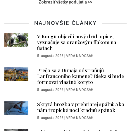
Zobraziť všetky podujatia >>
NAJNOVŠIE ČLÁNKY
V Kongu objavili nový druh opice,
vyznačuje sa oranžovým fľakom na
ústach
5. augusta 2026
|
VEDA NA DOSAH
Prečo sa z Dunaja odstraňujú
Lanfranconiho kamene? Rieka si bude
formovať vlastné koryto
5. augusta 2026
|
VEDA NA DOSAH
Skrytá hrozba v prehriatej spálni: Ako
nám tropické noci kradnú spánok
5. augusta 2026
|
VEDA NA DOSAH