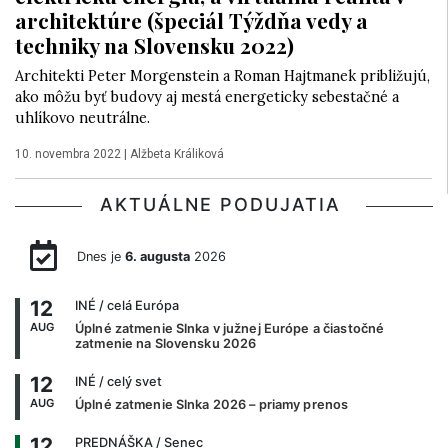
architektúre (špeciál Týždňa vedy a
techniky na Slovensku 2022)
Architekti Peter Morgenstein a Roman Hajtmanek približujú,
ako môžu byť budovy aj mestá energeticky sebestačné a
uhlíkovo neutrálne.
10. novembra 2022
|
Alžbeta Králiková
AKTUÁLNE PODUJATIA
Dnes je
6. augusta
2026
12
INÉ
/ celá Európa
AUG
Úplné zatmenie Slnka v južnej Európe a čiastočné
zatmenie na Slovensku 2026
12
INÉ
/ celý svet
AUG
Úplné zatmenie Slnka 2026 – priamy prenos
12
PREDNÁŠKA
/ Senec