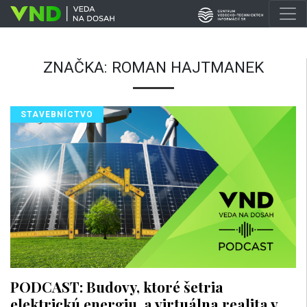
ZNAČKA:
ROMAN HAJTMANEK
STAVEBNÍCTVO
PODCAST: Budovy, ktoré šetria
elektrickú energiu, a virtuálna realita v