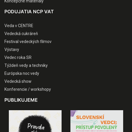
Koncepčné materiály
PODUJATIA NCP VAT
Veda v CENTRE
Vedecká cukráreň
Festival vedeckých filmov
Výstavy
Vedec roka SR
Týždeň vedy a techniky
Európska noc vedy
Vedecká show
Konferencie / workshopy
PUBLIKUJEME