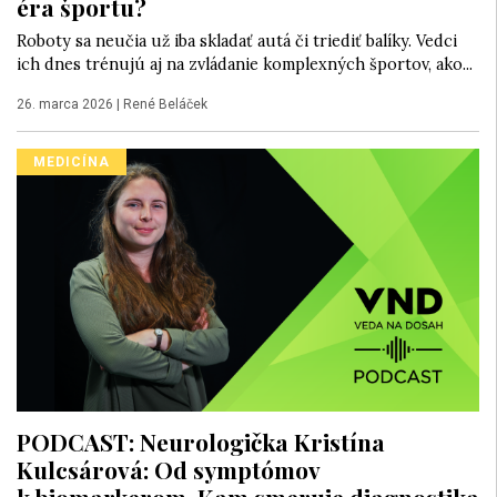
éra športu?
Roboty sa neučia už iba skladať autá či triediť balíky. Vedci
ich dnes trénujú aj na zvládanie komplexných športov, ako...
26. marca 2026
|
René Beláček
MEDICÍNA
PODCAST: Neurologička Kristína
Kulcsárová: Od symptómov
k biomarkerom. Kam smeruje diagnostika