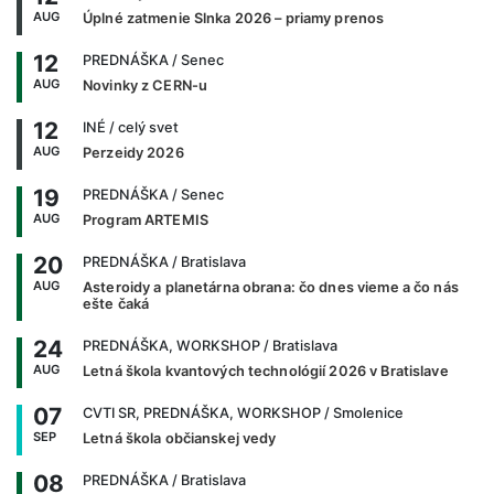
AUG
Úplné zatmenie Slnka 2026 – priamy prenos
12
PREDNÁŠKA
/ Senec
AUG
Novinky z CERN-u
12
INÉ
/ celý svet
AUG
Perzeidy 2026
19
PREDNÁŠKA
/ Senec
AUG
Program ARTEMIS
20
PREDNÁŠKA
/ Bratislava
AUG
Asteroidy a planetárna obrana: čo dnes vieme a čo nás
ešte čaká
24
PREDNÁŠKA, WORKSHOP
/ Bratislava
AUG
Letná škola kvantových technológií 2026 v Bratislave
07
CVTI SR, PREDNÁŠKA, WORKSHOP
/ Smolenice
SEP
Letná škola občianskej vedy
08
PREDNÁŠKA
/ Bratislava