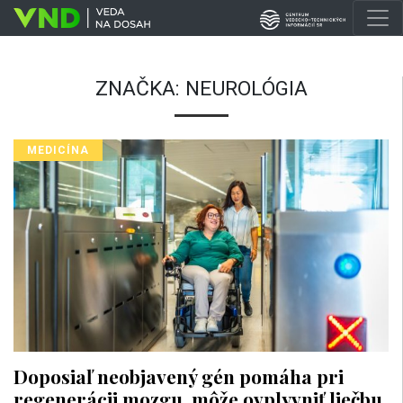
ZNAČKA:
NEUROLÓGIA
MEDICÍNA
Doposiaľ neobjavený gén pomáha pri
regenerácii mozgu, môže ovplyvniť liečbu