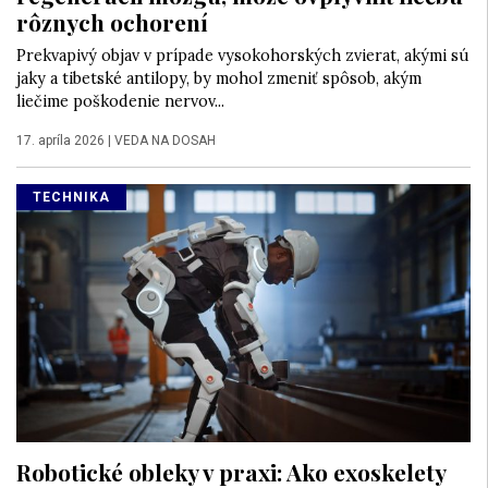
rôznych ochorení
Prekvapivý objav v prípade vysokohorských zvierat, akými sú
jaky a tibetské antilopy, by mohol zmeniť spôsob, akým
liečime poškodenie nervov...
17. apríla 2026
|
VEDA NA DOSAH
TECHNIKA
Robotické obleky v praxi: Ako exoskelety