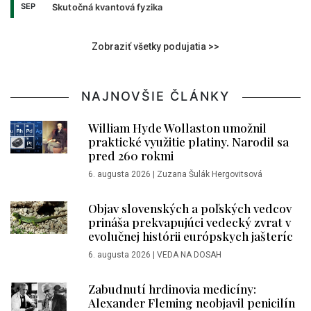
SEP
Skutočná kvantová fyzika
Zobraziť všetky podujatia >>
NAJNOVŠIE ČLÁNKY
William Hyde Wollaston umožnil
praktické využitie platiny. Narodil sa
pred 260 rokmi
6. augusta 2026
|
Zuzana Šulák Hergovitsová
Objav slovenských a poľských vedcov
prináša prekvapujúci vedecký zvrat v
evolučnej histórii európskych jašteríc
6. augusta 2026
|
VEDA NA DOSAH
Zabudnutí hrdinovia medicíny:
Alexander Fleming neobjavil penicilín