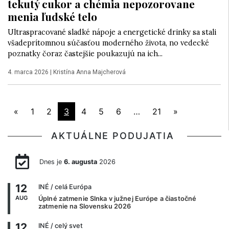
tekutý cukor a chémia nepozorovane
menia ľudské telo
Ultraspracované sladké nápoje a energetické drinky sa stali
všadeprítomnou súčasťou moderného života, no vedecké
poznatky čoraz častejšie poukazujú na ich...
4. marca 2026
|
Kristína Anna Majcherová
«
1
2
3
4
5
6
…
21
»
AKTUÁLNE PODUJATIA
Dnes je
6. augusta
2026
12
INÉ
/ celá Európa
AUG
Úplné zatmenie Slnka v južnej Európe a čiastočné
zatmenie na Slovensku 2026
12
INÉ
/ celý svet