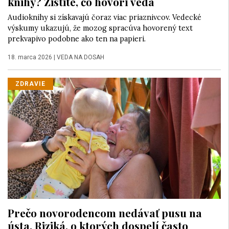
knihy? Zistite, čo hovorí veda
Audioknihy si získavajú čoraz viac priaznivcov. Vedecké
výskumy ukazujú, že mozog spracúva hovorený text
prekvapivo podobne ako ten na papieri.
18. marca 2026
|
VEDA NA DOSAH
ZDRAVIE
Prečo novorodencom nedávať pusu na
ústa. Riziká, o ktorých dospelí často