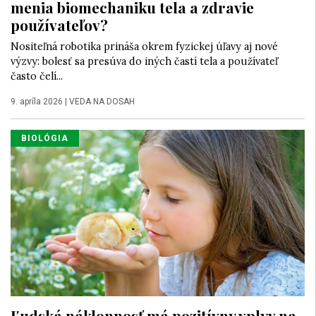
menia biomechaniku tela a zdravie
používateľov?
Nositeľná robotika prináša okrem fyzickej úľavy aj nové
výzvy: bolesť sa presúva do iných častí tela a používateľ
často čelí...
9. apríla 2026
|
VEDA NA DOSAH
BIOLÓGIA
Ľudská náklonnosť má pozitívny vplyv na