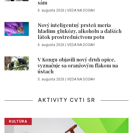
sám
6. augusta 2026
|
VEDA NA DOSAH
Nový inteligentný prsteň meria
hladinu glukózy, alkoholu a ďalších
látok prostredníctvom potu
6. augusta 2026
|
VEDA NA DOSAH
V Kongu objavili nový druh opice,
vyznačuje sa oranžovým fľakom na
ústach
5. augusta 2026
|
VEDA NA DOSAH
AKTIVITY CVTI SR
KULTÚRA