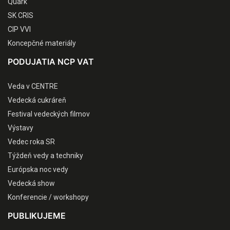
Quark
SK CRIS
CIP VVI
Koncepčné materiály
PODUJATIA NCP VAT
Veda v CENTRE
Vedecká cukráreň
Festival vedeckých filmov
Výstavy
Vedec roka SR
Týždeň vedy a techniky
Európska noc vedy
Vedecká show
Konferencie / workshopy
PUBLIKUJEME