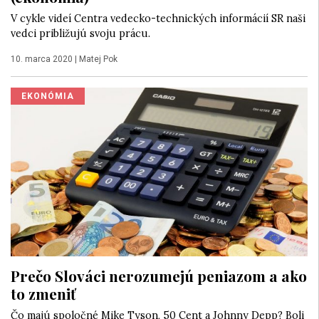
V cykle videí Centra vedecko-technických informácií SR naši
vedci približujú svoju prácu.
10. marca 2020
|
Matej Pok
EKONÓMIA
Prečo Slováci nerozumejú peniazom a ako
to zmeniť
Čo majú spoločné Mike Tyson, 50 Cent a Johnny Depp? Boli