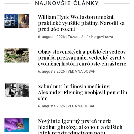
NAJNOVŠIE ČLÁNKY
William Hyde Wollaston umožnil
praktické využitie platiny. Narodil sa
pred 260 rokmi
6. augusta 2026
|
Zuzana Šulák Hergovitsová
Objav slovenských a poľských vedcov
prináša prekvapujúci vedecký zvrat v
evolučnej histórii európskych jašteríc
6. augusta 2026
|
VEDA NA DOSAH
Zabudnutí hrdinovia medicíny:
Alexander Fleming neobjavil penicilín
sám
6. augusta 2026
|
VEDA NA DOSAH
Nový inteligentný prsteň meria
hladinu glukózy, alkoholu a ďalších
látok prostredníctvom potu