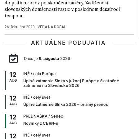
do piatich rokov po skončení kariéry. Zadlženosť
slovenských domácností rastie v poslednom desaťročí
tempom...
26. februára 2020
|
VEDA NA DOSAH
AKTUÁLNE PODUJATIA
Dnes je
6. augusta
2026
12
INÉ
/ celá Európa
AUG
Úplné zatmenie Slnka v južnej Európe a čiastočné
zatmenie na Slovensku 2026
12
INÉ
/ celý svet
AUG
Úplné zatmenie Slnka 2026 – priamy prenos
12
PREDNÁŠKA
/ Senec
AUG
Novinky z CERN-u
12
INÉ
/ celý svet