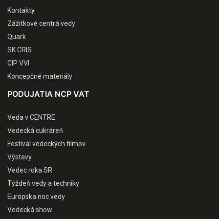
Kontakty
Zážitkové centrá vedy
Quark
SK CRIS
CIP VVI
Koncepčné materiály
PODUJATIA NCP VAT
Veda v CENTRE
Vedecká cukráreň
Festival vedeckých filmov
Výstavy
Vedec roka SR
Týždeň vedy a techniky
Európska noc vedy
Vedecká show