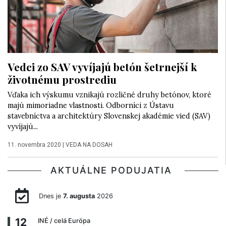
Vedci zo SAV vyvíjajú betón šetrnejší k
životnému prostrediu
Vďaka ich výskumu vznikajú rozličné druhy betónov, ktoré
majú mimoriadne vlastnosti. Odborníci z Ústavu
stavebníctva a architektúry Slovenskej akadémie vied (SAV)
vyvíjajú...
11. novembra 2020
|
VEDA NA DOSAH
AKTUÁLNE PODUJATIA
Dnes je
7. augusta
2026
12
INÉ
/ celá Európa