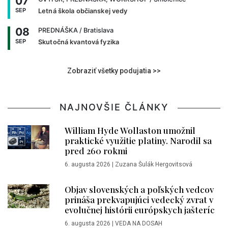
07
SEP
Letná škola občianskej vedy
08
PREDNÁŠKA
/ Bratislava
SEP
Skutočná kvantová fyzika
Zobraziť všetky podujatia >>
NAJNOVŠIE ČLÁNKY
William Hyde Wollaston umožnil
praktické využitie platiny. Narodil sa
pred 260 rokmi
6. augusta 2026
|
Zuzana Šulák Hergovitsová
Objav slovenských a poľských vedcov
prináša prekvapujúci vedecký zvrat v
evolučnej histórii európskych jašteríc
6. augusta 2026
|
VEDA NA DOSAH