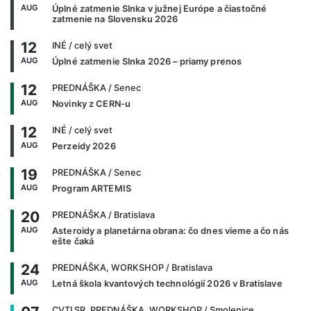
AUG
Úplné zatmenie Slnka v južnej Európe a čiastočné
zatmenie na Slovensku 2026
12
INÉ
/ celý svet
AUG
Úplné zatmenie Slnka 2026 – priamy prenos
12
PREDNÁŠKA
/ Senec
AUG
Novinky z CERN-u
12
INÉ
/ celý svet
AUG
Perzeidy 2026
19
PREDNÁŠKA
/ Senec
AUG
Program ARTEMIS
20
PREDNÁŠKA
/ Bratislava
AUG
Asteroidy a planetárna obrana: čo dnes vieme a čo nás
ešte čaká
24
PREDNÁŠKA, WORKSHOP
/ Bratislava
AUG
Letná škola kvantových technológií 2026 v Bratislave
CVTI SR, PREDNÁŠKA, WORKSHOP
/ Smolenice