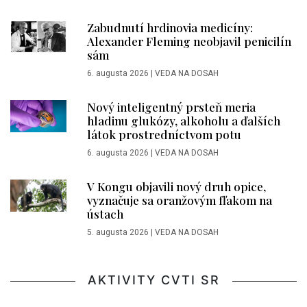
Zabudnutí hrdinovia medicíny:
Alexander Fleming neobjavil penicilín
sám
6. augusta 2026
|
VEDA NA DOSAH
Nový inteligentný prsteň meria
hladinu glukózy, alkoholu a ďalších
látok prostredníctvom potu
6. augusta 2026
|
VEDA NA DOSAH
V Kongu objavili nový druh opice,
vyznačuje sa oranžovým fľakom na
ústach
5. augusta 2026
|
VEDA NA DOSAH
AKTIVITY CVTI SR