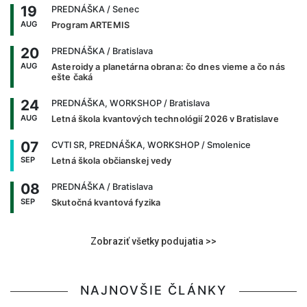
19
PREDNÁŠKA
/ Senec
AUG
Program ARTEMIS
20
PREDNÁŠKA
/ Bratislava
AUG
Asteroidy a planetárna obrana: čo dnes vieme a čo nás
ešte čaká
24
PREDNÁŠKA, WORKSHOP
/ Bratislava
AUG
Letná škola kvantových technológií 2026 v Bratislave
07
CVTI SR, PREDNÁŠKA, WORKSHOP
/ Smolenice
SEP
Letná škola občianskej vedy
08
PREDNÁŠKA
/ Bratislava
SEP
Skutočná kvantová fyzika
Zobraziť všetky podujatia >>
NAJNOVŠIE ČLÁNKY