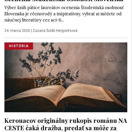
Výber kníh pätice laureátov ocenenia Študentská osobnosť
Slovenska je rôznorodý a inšpiratívny, vybrať si môžete od
náučnej literatúry cez sci-fi...
24. marca 2026
|
Zuzana Šulák Hergovitsová
HISTÓRIA
Kerouacov originálny rukopis románu NA
CESTE čaká dražba, predať sa môže za