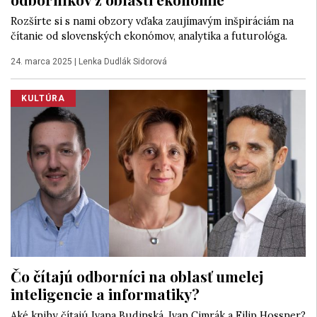
Rozšírte si s nami obzory vďaka zaujímavým inšpiráciám na
čítanie od slovenských ekonómov, analytika a futurológa.
24. marca 2025
|
Lenka Dudlák Sidorová
KULTÚRA
Čo čítajú odborníci na oblasť umelej
inteligencie a informatiky?
Aké knihy čítajú Ivana Budinská, Ivan Cimrák a Filip Hossner?