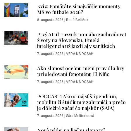
Kvíz: Pamätáte si najväčšie momenty
MS vo futbale 2026?
8. augusta 2026
|
René Beláček
Prvý AI ultrazvuk pomáha zachraňovať
životy na Slovensku. Umelá
inteligencia už jazdí aj v sanitkách
7. augusta 2026
|
VEDA NA DOSAH
Ako slanosť oceánu mení pravidlá hry
pri sledovaní fenoménu El Niño
7. augusta 2026
|
VEDA NA DOSAH
PODCAST: Ako si nájsť štipendium,
mobilitu či štúdium v zahraničí a prečo
je dôležité začať čo najskôr (SAIA)
7. augusta 2026
|
Sára Molitorisová
Nová nádej na liečbu slepoty?