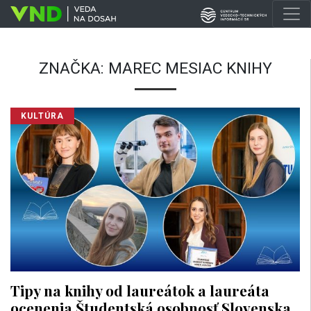
ZNAČKA:
MAREC MESIAC KNIHY
KULTÚRA
Tipy na knihy od laureátok a laureáta
ocenenia Študentská osobnosť Slovenska