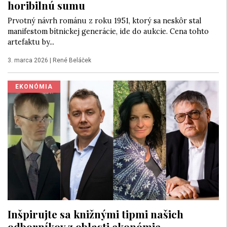
horibilnú sumu
Prvotný návrh románu z roku 1951, ktorý sa neskôr stal
manifestom bítnickej generácie, ide do aukcie. Cena tohto
artefaktu by...
3. marca 2026
|
René Beláček
EKONÓMIA
Inšpirujte sa knižnými tipmi našich
odborníkov z oblasti ekonómie