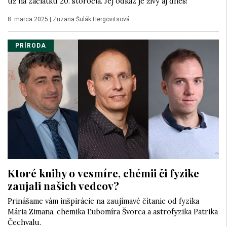
už na začiatku 20. storočia. Jej odkaz je živý aj dnes!
8. marca 2025
|
Zuzana Šulák Hergovitsová
PRÍRODA
Ktoré knihy o vesmíre, chémii či fyzike
zaujali našich vedcov?
Prinášame vám inšpirácie na zaujímavé čítanie od fyzika
Mária Zimana, chemika Ľubomíra Švorca a astrofyzika Patrika
Čechvalu.