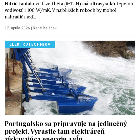
Nitrid tantalu vo fáze théta (θ-TaN) má ultravysokú tepelnú
vodivosť 1 100 W/mK. V najbližších rokoch by mohol
nahradiť meď...
17. apríla 2026
|
René Beláček
ELEKTROTECHNIKA
Portugalsko sa pripravuje na jedinečný
projekt. Vyrastie tam elektráreň
získavajúca energiu z vĺn