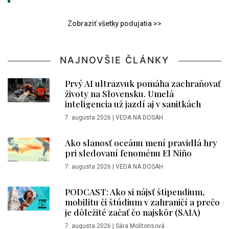
Zobraziť všetky podujatia >>
NAJNOVŠIE ČLÁNKY
Prvý AI ultrazvuk pomáha zachraňovať
životy na Slovensku. Umelá
inteligencia už jazdí aj v sanitkách
7. augusta 2026
|
VEDA NA DOSAH
Ako slanosť oceánu mení pravidlá hry
pri sledovaní fenoménu El Niño
7. augusta 2026
|
VEDA NA DOSAH
PODCAST: Ako si nájsť štipendium,
mobilitu či štúdium v zahraničí a prečo
je dôležité začať čo najskôr (SAIA)
7. augusta 2026
|
Sára Molitorisová