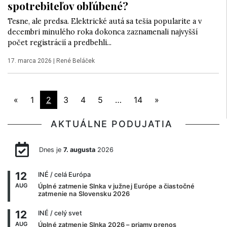
spotrebiteľov obľúbené?
Tesne, ale predsa. Elektrické autá sa tešia popularite a v
decembri minulého roka dokonca zaznamenali najvyšší
počet registrácií a predbehli...
17. marca 2026
|
René Beláček
«
1
2
3
4
5
…
14
»
AKTUÁLNE PODUJATIA
Dnes je
7. augusta
2026
12
INÉ
/ celá Európa
AUG
Úplné zatmenie Slnka v južnej Európe a čiastočné
zatmenie na Slovensku 2026
12
INÉ
/ celý svet
AUG
Úplné zatmenie Slnka 2026 – priamy prenos