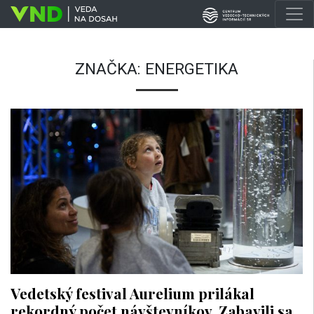
ZNAČKA:
ENERGETIKA
Vedetský festival Aurelium prilákal
rekordný počet návštevníkov. Zabavili sa