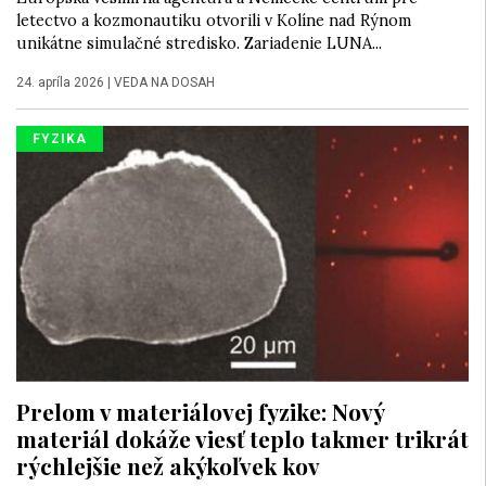
letectvo a kozmonautiku otvorili v Kolíne nad Rýnom
unikátne simulačné stredisko. Zariadenie LUNA...
24. apríla 2026
|
VEDA NA DOSAH
FYZIKA
Prelom v materiálovej fyzike: Nový
materiál dokáže viesť teplo takmer trikrát
rýchlejšie než akýkoľvek kov