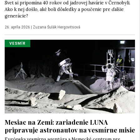
Svet si pripomína 40 rokov od jadrovej havárie v Černobyli.
Ako k nej došlo, aké boli dôsledky a poučenie pre ďalšie
generácie?
26. apríla 2026
|
Zuzana Šulák Hergovitsová
VESMÍR
Mesiac na Zemi: zariadenie LUNA
pripravuje astronautov na vesmírne misie
Európska vesmírna agentúra a Nemecké centrum pre