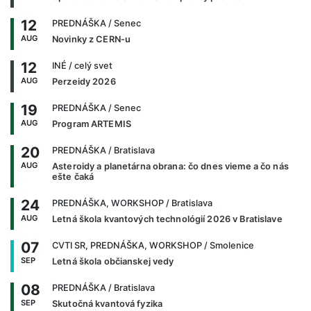
12
PREDNÁŠKA
/ Senec
AUG
Novinky z CERN-u
12
INÉ
/ celý svet
AUG
Perzeidy 2026
19
PREDNÁŠKA
/ Senec
AUG
Program ARTEMIS
20
PREDNÁŠKA
/ Bratislava
AUG
Asteroidy a planetárna obrana: čo dnes vieme a čo nás
ešte čaká
24
PREDNÁŠKA, WORKSHOP
/ Bratislava
AUG
Letná škola kvantových technológií 2026 v Bratislave
07
CVTI SR, PREDNÁŠKA, WORKSHOP
/ Smolenice
SEP
Letná škola občianskej vedy
08
PREDNÁŠKA
/ Bratislava
SEP
Skutočná kvantová fyzika