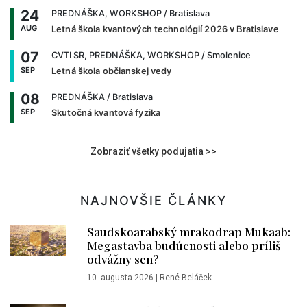
24
PREDNÁŠKA, WORKSHOP
/ Bratislava
AUG
Letná škola kvantových technológií 2026 v Bratislave
07
CVTI SR, PREDNÁŠKA, WORKSHOP
/ Smolenice
SEP
Letná škola občianskej vedy
08
PREDNÁŠKA
/ Bratislava
SEP
Skutočná kvantová fyzika
Zobraziť všetky podujatia >>
NAJNOVŠIE ČLÁNKY
Saudskoarabský mrakodrap Mukaab:
Megastavba budúcnosti alebo príliš
odvážny sen?
10. augusta 2026
|
René Beláček