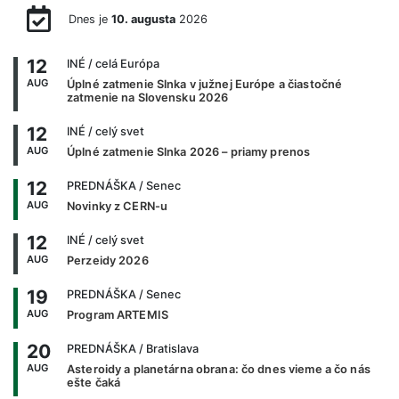
Dnes je
10. augusta
2026
12
INÉ
/ celá Európa
AUG
Úplné zatmenie Slnka v južnej Európe a čiastočné
zatmenie na Slovensku 2026
12
INÉ
/ celý svet
AUG
Úplné zatmenie Slnka 2026 – priamy prenos
12
PREDNÁŠKA
/ Senec
AUG
Novinky z CERN-u
12
INÉ
/ celý svet
AUG
Perzeidy 2026
19
PREDNÁŠKA
/ Senec
AUG
Program ARTEMIS
20
PREDNÁŠKA
/ Bratislava
AUG
Asteroidy a planetárna obrana: čo dnes vieme a čo nás
ešte čaká