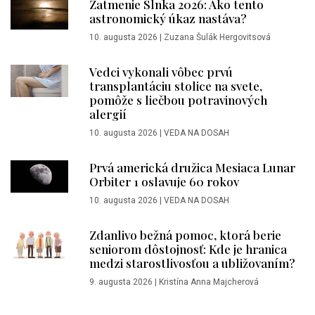
Zatmenie Slnka 2026: Ako tento
astronomický úkaz nastáva?
10. augusta 2026
|
Zuzana Šulák Hergovitsová
Vedci vykonali vôbec prvú
transplantáciu stolice na svete,
pomôže s liečbou potravinových
alergií
10. augusta 2026
|
VEDA NA DOSAH
Prvá americká družica Mesiaca Lunar
Orbiter 1 oslavuje 60 rokov
10. augusta 2026
|
VEDA NA DOSAH
Zdanlivo bežná pomoc, ktorá berie
seniorom dôstojnosť: Kde je hranica
medzi starostlivosťou a ubližovaním?
9. augusta 2026
|
Kristína Anna Majcherová