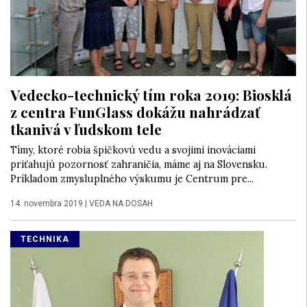
Vedecko-technický tím roka 2019: Biosklá
z centra FunGlass dokážu nahrádzať
tkanivá v ľudskom tele
Tímy, ktoré robia špičkovú vedu a svojimi inováciami
priťahujú pozornosť zahraničia, máme aj na Slovensku.
Príkladom zmysluplného výskumu je Centrum pre...
14. novembra 2019
|
VEDA NA DOSAH
TECHNIKA