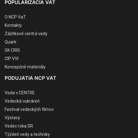
POPULARIZÁCIA VAT
O NCP VaT
Kontakty
Zážitkové centrá vedy
Quark
SK CRIS
CIP VVI
Koncepčné materiály
PODUJATIA NCP VAT
Veda v CENTRE
Vedecká cukráreň
Festival vedeckých filmov
Výstavy
Vedec roka SR
Týždeň vedy a techniky