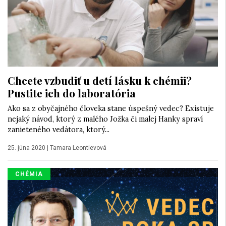
Chcete vzbudiť u detí lásku k chémii?
Pustite ich do laboratória
Ako sa z obyčajného človeka stane úspešný vedec? Existuje
nejaký návod, ktorý z malého Jožka či malej Hanky spraví
zanieteného vedátora, ktorý...
25. júna 2020
|
Tamara Leontievová
CHÉMIA