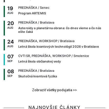
19
PREDNÁŠKA
/ Senec
AUG
Program ARTEMIS
20
PREDNÁŠKA
/ Bratislava
AUG
Asteroidy a planetárna obrana: čo dnes vieme a čo nás
ešte čaká
24
PREDNÁŠKA, WORKSHOP
/ Bratislava
AUG
Letná škola kvantových technológií 2026 v Bratislave
07
CVTI SR, PREDNÁŠKA, WORKSHOP
/ Smolenice
SEP
Letná škola občianskej vedy
08
PREDNÁŠKA
/ Bratislava
SEP
Skutočná kvantová fyzika
Zobraziť všetky podujatia >>
NAJNOVŠIE ČLÁNKY