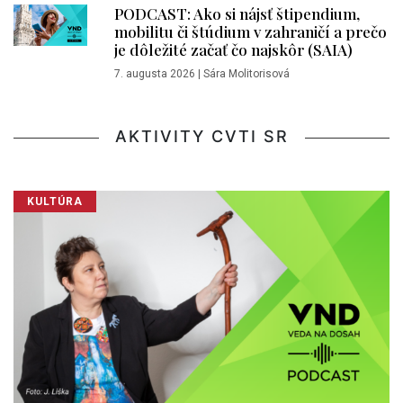
PODCAST: Ako si nájsť štipendium,
mobilitu či štúdium v zahraničí a prečo
je dôležité začať čo najskôr (SAIA)
7. augusta 2026
|
Sára Molitorisová
AKTIVITY CVTI SR
KULTÚRA