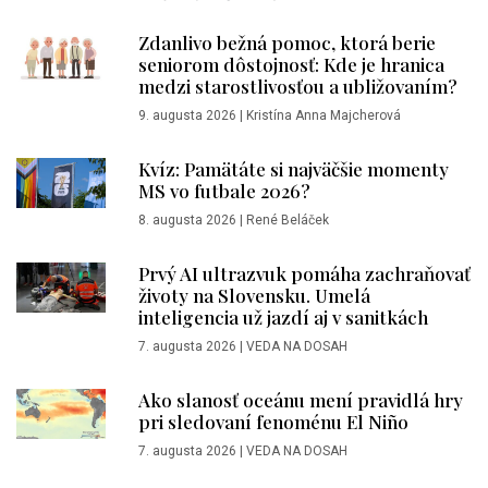
Zdanlivo bežná pomoc, ktorá berie
seniorom dôstojnosť: Kde je hranica
medzi starostlivosťou a ubližovaním?
9. augusta 2026
|
Kristína Anna Majcherová
Kvíz: Pamätáte si najväčšie momenty
MS vo futbale 2026?
8. augusta 2026
|
René Beláček
Prvý AI ultrazvuk pomáha zachraňovať
životy na Slovensku. Umelá
inteligencia už jazdí aj v sanitkách
7. augusta 2026
|
VEDA NA DOSAH
Ako slanosť oceánu mení pravidlá hry
pri sledovaní fenoménu El Niño
7. augusta 2026
|
VEDA NA DOSAH