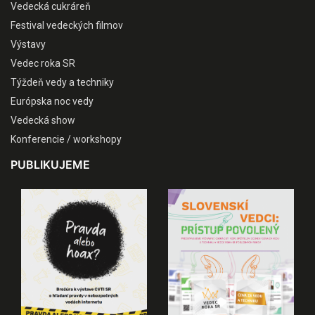
Vedecká cukráreň
Festival vedeckých filmov
Výstavy
Vedec roka SR
Týždeň vedy a techniky
Európska noc vedy
Vedecká show
Konferencie / workshopy
PUBLIKUJEME