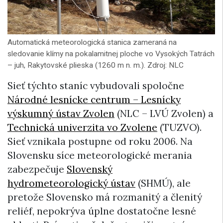
Automatická meteorologická stanica zameraná na
sledovanie klímy na pokalamitnej ploche vo Vysokých Tatrách
– juh, Rakytovské plieska (1260 m n. m.). Zdroj: NLC
Sieť týchto staníc vybudovali spoločne
Národné lesnícke centrum – Lesnícky
výskumný ústav Zvolen
(NLC – LVÚ Zvolen) a
Technická univerzita vo Zvolene
(TUZVO).
Sieť vznikala postupne od roku 2006. Na
Slovensku síce meteorologické merania
zabezpečuje
Slovenský
hydrometeorologický ústav
(SHMÚ), ale
pretože Slovensko má rozmanitý a členitý
reliéf, nepokrýva úplne dostatočne lesné