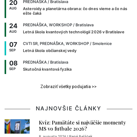
20
PREDNÁŠKA
/ Bratislava
AUG
Asteroidy a planetárna obrana: čo dnes vieme a čo nás
ešte čaká
24
PREDNÁŠKA, WORKSHOP
/ Bratislava
AUG
Letná škola kvantových technológií 2026 v Bratislave
07
CVTI SR, PREDNÁŠKA, WORKSHOP
/ Smolenice
SEP
Letná škola občianskej vedy
08
PREDNÁŠKA
/ Bratislava
SEP
Skutočná kvantová fyzika
Zobraziť všetky podujatia >>
NAJNOVŠIE ČLÁNKY
Kvíz: Pamätáte si najväčšie momenty
MS vo futbale 2026?
8. augusta 2026
|
René Beláček