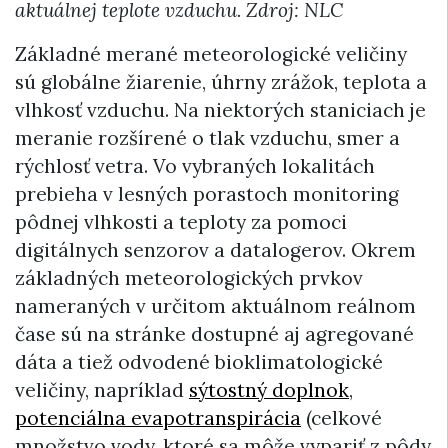
aktuálnej teplote vzduchu. Zdroj: NLC
Základné merané meteorologické veličiny
sú globálne žiarenie, úhrny zrážok, teplota a
vlhkosť vzduchu. Na niektorých staniciach je
meranie rozšírené o tlak vzduchu, smer a
rýchlosť vetra. Vo vybraných lokalitách
prebieha v lesných porastoch monitoring
pôdnej vlhkosti a teploty za pomoci
digitálnych senzorov a datalogerov. Okrem
základných meteorologických prvkov
nameraných v určitom aktuálnom reálnom
čase sú na stránke dostupné aj agregované
dáta a tiež odvodené bioklimatologické
veličiny, napríklad
sýtostný doplnok
,
potenciálna evapotranspirácia
(celkové
množstvo vody, ktoré sa môže vypariť z pôdy