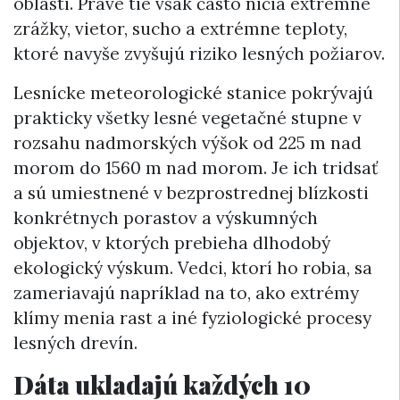
oblasti. Práve tie však často ničia extrémne
zrážky, vietor, sucho a extrémne teploty,
ktoré navyše zvyšujú riziko lesných požiarov.
Lesnícke meteorologické stanice pokrývajú
prakticky všetky lesné vegetačné stupne v
rozsahu nadmorských výšok od 225 m nad
morom do 1560 m nad morom. Je ich tridsať
a sú umiestnené v bezprostrednej blízkosti
konkrétnych porastov a výskumných
objektov, v ktorých prebieha dlhodobý
ekologický výskum. Vedci, ktorí ho robia, sa
zameriavajú napríklad na to, ako extrémy
klímy menia rast a iné fyziologické procesy
lesných drevín.
Dáta ukladajú každých 10