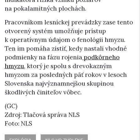
na pokalamitných plochách.
Pracovníkom lesníckej prevádzky zase tento
otvorený systém umožňuje prístup
k operatívnym údajom o fenológii hmyzu.
Ten im pomáha zistiť, kedy nastali vhodné
podmienky na fázu rojenia
podkôrneho
hmyzu
, ktorý je spolu s drevokazným
hmyzom za posledných päť rokov v lesoch
Slovenska najvýznamnejšou skupinou
škodlivých činiteľov vôbec.
(GC)
Zdroj: Tlačová správa NLS
Foto: NLS