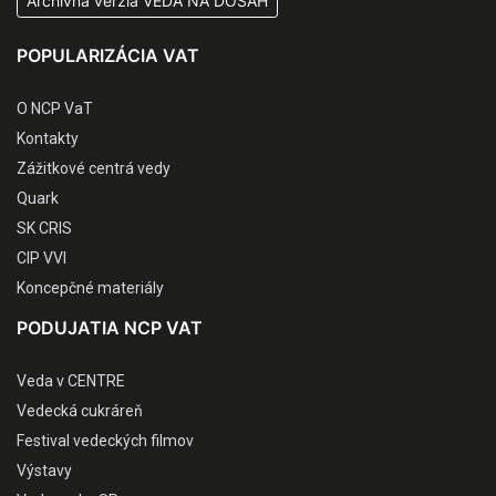
Archívna verzia VEDA NA DOSAH
POPULARIZÁCIA VAT
O NCP VaT
Kontakty
Zážitkové centrá vedy
Quark
SK CRIS
CIP VVI
Koncepčné materiály
PODUJATIA NCP VAT
Veda v CENTRE
Vedecká cukráreň
Festival vedeckých filmov
Výstavy