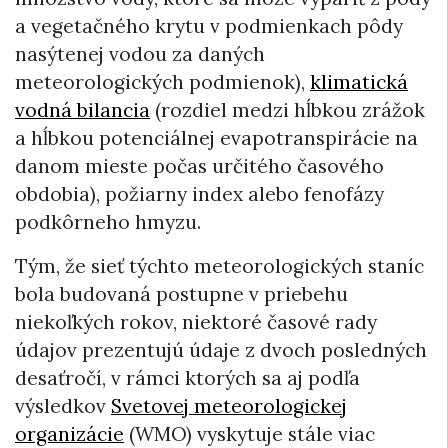
a vegetačného krytu v podmienkach pôdy
nasýtenej vodou za daných
meteorologických podmienok),
klimatická
vodná bilancia
(rozdiel medzi hĺbkou zrážok
a hĺbkou potenciálnej evapotranspirácie na
danom mieste počas určitého časového
obdobia), požiarny index alebo fenofázy
podkôrneho hmyzu.
Tým, že sieť týchto meteorologických staníc
bola budovaná postupne v priebehu
niekoľkých rokov, niektoré časové rady
údajov prezentujú údaje z dvoch posledných
desaťročí, v rámci ktorých sa aj podľa
výsledkov
Svetovej meteorologickej
organizácie
(WMO) vyskytuje stále viac