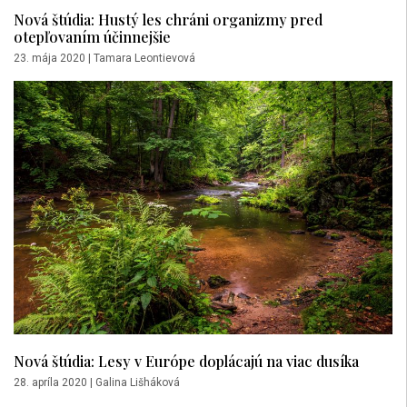
Nová štúdia: Hustý les chráni organizmy pred
otepľovaním účinnejšie
23. mája 2020
|
Tamara Leontievová
Nová štúdia: Lesy v Európe doplácajú na viac dusíka
28. apríla 2020
|
Galina Lišháková