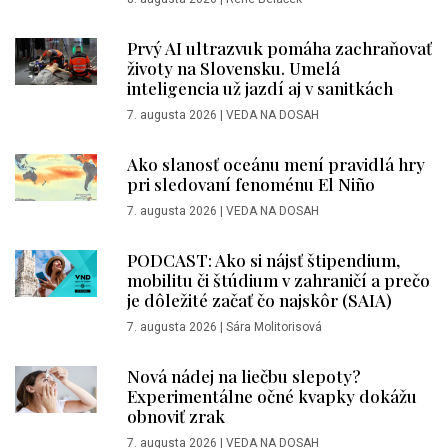
Prvý AI ultrazvuk pomáha zachraňovať
životy na Slovensku. Umelá
inteligencia už jazdí aj v sanitkách
7. augusta 2026
|
VEDA NA DOSAH
Ako slanosť oceánu mení pravidlá hry
pri sledovaní fenoménu El Niño
7. augusta 2026
|
VEDA NA DOSAH
PODCAST: Ako si nájsť štipendium,
mobilitu či štúdium v zahraničí a prečo
je dôležité začať čo najskôr (SAIA)
7. augusta 2026
|
Sára Molitorisová
Nová nádej na liečbu slepoty?
Experimentálne očné kvapky dokážu
obnoviť zrak
7. augusta 2026
|
VEDA NA DOSAH