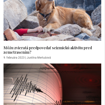
Môžu zvieratá predpovedať seizmickú aktivitu pred
zemetrasením?
9. februára 2023
|
Justína Mertušová