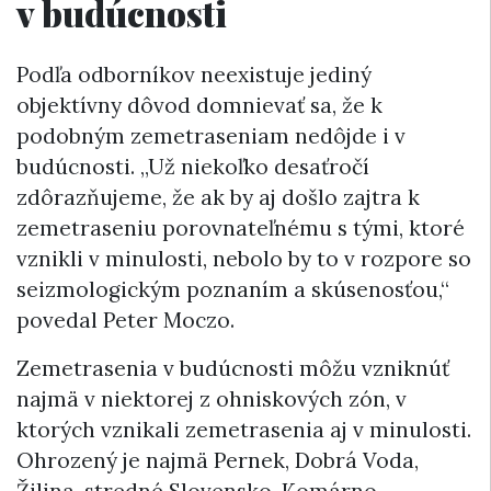
v budúcnosti
Podľa odborníkov neexistuje jediný
objektívny dôvod domnievať sa, že k
podobným zemetraseniam nedôjde i v
budúcnosti. „Už niekoľko desaťročí
zdôrazňujeme, že ak by aj došlo zajtra k
zemetraseniu porovnateľnému s tými, ktoré
vznikli v minulosti, nebolo by to v rozpore so
seizmologickým poznaním a skúsenosťou,“
povedal Peter Moczo.
Zemetrasenia v budúcnosti môžu vzniknúť
najmä v niektorej z ohniskových zón, v
ktorých vznikali zemetrasenia aj v minulosti.
Ohrozený je najmä Pernek, Dobrá Voda,
Žilina, stredné Slovensko, Komárno,