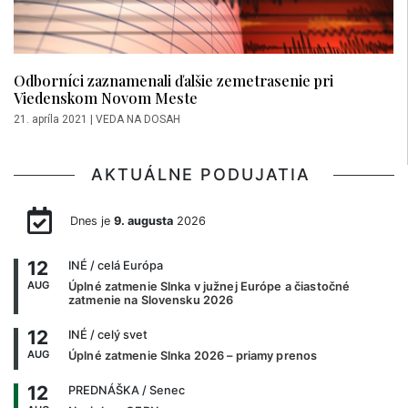
Odborníci zaznamenali ďalšie zemetrasenie pri
Viedenskom Novom Meste
21. apríla 2021
|
VEDA NA DOSAH
AKTUÁLNE PODUJATIA
Dnes je
9. augusta
2026
12
INÉ
/ celá Európa
AUG
Úplné zatmenie Slnka v južnej Európe a čiastočné
zatmenie na Slovensku 2026
12
INÉ
/ celý svet
AUG
Úplné zatmenie Slnka 2026 – priamy prenos
12
PREDNÁŠKA
/ Senec