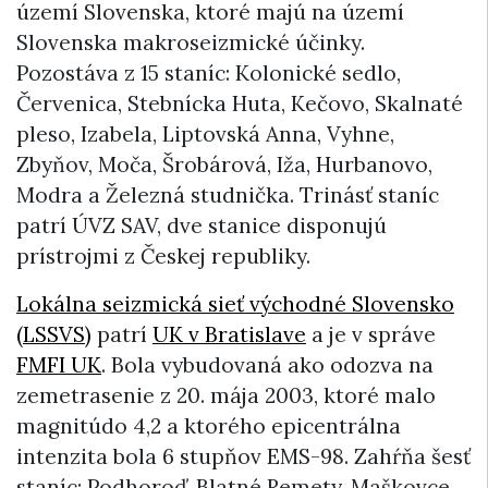
území Slovenska, ktoré majú na území
Slovenska makroseizmické účinky.
Pozostáva z 15 staníc: Kolonické sedlo,
Červenica, Stebnícka Huta, Kečovo, Skalnaté
pleso, Izabela, Liptovská Anna, Vyhne,
Zbyňov, Moča, Šrobárová, Iža, Hurbanovo,
Modra a Železná studnička. Trinásť staníc
patrí ÚVZ SAV, dve stanice disponujú
prístrojmi z Českej republiky.
Lokálna seizmická sieť východné Slovensko
(LSSVS)
patrí
UK v Bratislave
a je v správe
FMFI UK
. Bola vybudovaná ako odozva na
zemetrasenie z 20. mája 2003, ktoré malo
magnitúdo 4,2 a ktorého epicentrálna
intenzita bola 6 stupňov EMS-98. Zahŕňa šesť
staníc: Podhoroď, Blatné Remety, Maškovce,