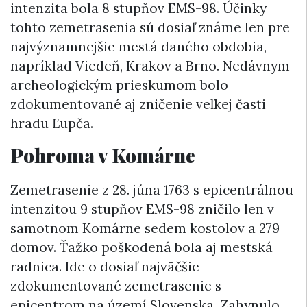
intenzita bola 8 stupňov EMS-98. Účinky
tohto zemetrasenia sú dosiaľ známe len pre
najvýznamnejšie mestá daného obdobia,
napríklad Viedeň, Krakov a Brno. Nedávnym
archeologickým prieskumom bolo
zdokumentované aj zničenie veľkej časti
hradu Ľupča.
Pohroma v Komárne
Zemetrasenie z 28. júna 1763 s epicentrálnou
intenzitou 9 stupňov EMS-98 zničilo len v
samotnom Komárne sedem kostolov a 279
domov. Ťažko poškodená bola aj mestská
radnica. Ide o dosiaľ najväčšie
zdokumentované zemetrasenie s
epicentrom na území Slovenska. Zahynulo