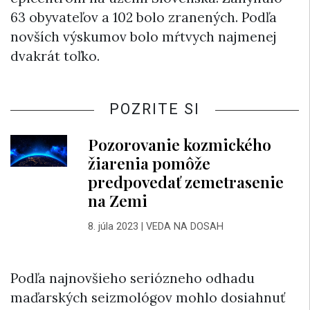
63 obyvateľov a 102 bolo zranených. Podľa
novších výskumov bolo mŕtvych najmenej
dvakrát toľko.
POZRITE SI
Pozorovanie kozmického
žiarenia pomôže
predpovedať zemetrasenie
na Zemi
8. júla 2023
|
VEDA NA DOSAH
Podľa najnovšieho seriózneho odhadu
maďarských seizmológov mohlo dosiahnuť