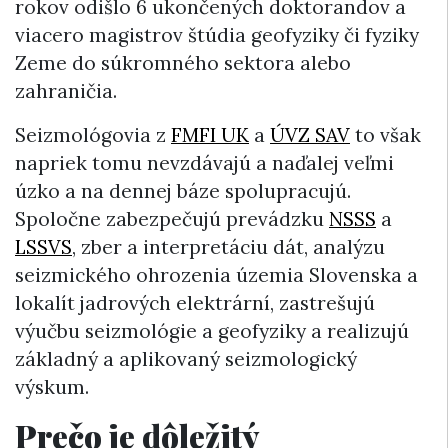
rokov odišlo 6 ukončených doktorandov a
viacero magistrov štúdia geofyziky či fyziky
Zeme do súkromného sektora alebo
zahraničia.
Seizmológovia z
FMFI UK
a
ÚVZ SAV
to však
napriek tomu nevzdávajú a naďalej veľmi
úzko a na dennej báze spolupracujú.
Spoločne zabezpečujú prevádzku
NSSS
a
LSSVS
, zber a interpretáciu dát, analýzu
seizmického ohrozenia územia Slovenska a
lokalít jadrových elektrární, zastrešujú
výučbu seizmológie a geofyziky a realizujú
základný a aplikovaný seizmologický
výskum.
Prečo je dôležitý