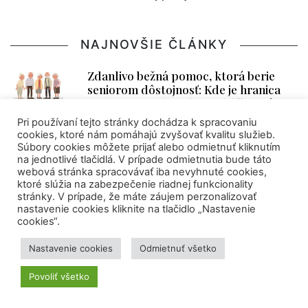
NAJNOVŠIE ČLÁNKY
Zdanlivo bežná pomoc, ktorá berie
seniorom dôstojnosť: Kde je hranica
medzi starostlivosťou a ubližovaním?
Pri používaní tejto stránky dochádza k spracovaniu
9. augusta 2026
|
Kristína Anna Majcherová
cookies, ktoré nám pomáhajú zvyšovať kvalitu služieb.
Súbory cookies môžete prijať alebo odmietnuť kliknutím
Kvíz: Pamätáte si najväčšie momenty
na jednotlivé tlačidlá. V prípade odmietnutia bude táto
MS vo futbale 2026?
webová stránka spracovávať iba nevyhnuté cookies,
ktoré slúžia na zabezpečenie riadnej funkcionality
8. augusta 2026
|
René Beláček
stránky. V prípade, že máte záujem perzonalizovať
nastavenie cookies kliknite na tlačidlo „Nastavenie
Prvý AI ultrazvuk pomáha zachraňovať
cookies“.
životy na Slovensku. Umelá
inteligencia už jazdí aj v sanitkách
Nastavenie cookies
Odmietnuť všetko
7. augusta 2026
|
VEDA NA DOSAH
Povoliť všetko
Ako slanosť oceánu mení pravidlá hry