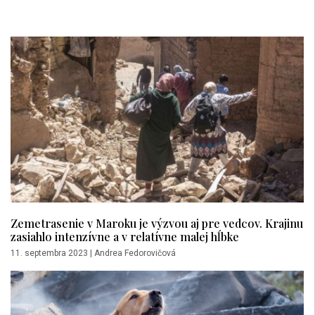
Zemetrasenie v Maroku je výzvou aj pre vedcov. Krajinu
zasiahlo intenzívne a v relatívne malej hĺbke
11. septembra 2023
|
Andrea Fedorovičová