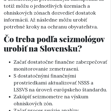
totiž môžu o jednotlivých územiach a
ohniskových zónach dozvedieť dostatok
informácií. Až následne môžu urobiť
potrebné kroky na ochranu obyvateľstva.
Čo treba podľa seizmológov
urobiť na Slovensku?
Začať dostatočne finančne zabezpečovať
monitorovanie zemetrasení.
S dostatočnými finančnými
prostriedkami aktualizovať NSSS a
LSSVS na úroveň európskeho štandardu.
Zakúpiť seizmometre na výskum
ohniskových zón.
Začať proces revízie analýzy