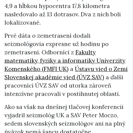
4,9 a hĺbkou hypocentra 17,8 kilometra
nasledovalo až 13 dotrasov. Dva z nich boli
lokalizované.
Prvé dáta o zemetrasení dodali
seizmológovia expresne už hodinu po
zemetrasení. Odborníci z
Fakulty
matematiky, fyziky a informatiky Univerzity
Komenského (FMFI UK)
a
Ústavu vied o Zemi
Slovenskej akadémie vied (ÚVZ SAV)
a ďalší
pracovníci ÚVZ SAV od utorka zároveň
intenzívne pracovali v postihnutej oblasti.
Ako sa však na dnešnej tlačovej konferencii
vyjadril seizmológ UK a SAV Peter Moczo,
sedem slovenských seizmológov ani na plný
úväzok nemá šancu dostatočne