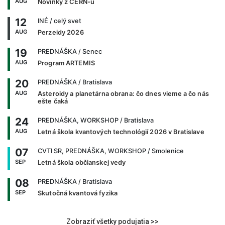
AUG
Novinky z CERN-u
12
INÉ
/ celý svet
AUG
Perzeidy 2026
19
PREDNÁŠKA
/ Senec
AUG
Program ARTEMIS
20
PREDNÁŠKA
/ Bratislava
AUG
Asteroidy a planetárna obrana: čo dnes vieme a čo nás
ešte čaká
24
PREDNÁŠKA, WORKSHOP
/ Bratislava
AUG
Letná škola kvantových technológií 2026 v Bratislave
07
CVTI SR, PREDNÁŠKA, WORKSHOP
/ Smolenice
SEP
Letná škola občianskej vedy
08
PREDNÁŠKA
/ Bratislava
SEP
Skutočná kvantová fyzika
Zobraziť všetky podujatia >>