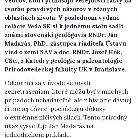
vedcov, ktorí prinášajú verejnosti fakty na
tvorbu pravdivých názorov v rôznych
oblastiach života. V poslednom vydaní
relácie Veda SK si k jednému stolu sadli
známi slovenskí geológovia RNDr. Ján
Madarás, PhD., zástupca riaditeľa Ústavu
vied o zemi SAV a doc. RNDr. Jozef Hók,
CSc., z Katedry geológie a paleontológie
Prírodovedeckej fakulty UK v Bratislave.
Odborníci sa v úvode venovali
zemetraseniam, ktoré môžu byť v mnohých
prípadoch nebadateľné, ale z histórie dávnej
či menej dávnej pochádzajú dôkazy
o extrémne ničivých silách. Tento prírodný
úkaz vysvetľuje Ján Madarás na
jednoduchom príklade.