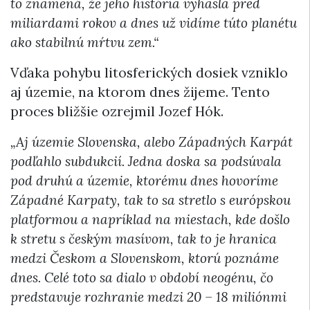
to znamená, že jeho história vyhasla pred
miliardami rokov a dnes už vidíme túto planétu
ako stabilnú mŕtvu zem.“
Vďaka pohybu litosferických dosiek vzniklo
aj územie, na ktorom dnes žijeme. Tento
proces bližšie ozrejmil Jozef Hók.
„Aj územie Slovenska, alebo Západných Karpát
podľahlo subdukcií. Jedna doska sa podsúvala
pod druhú a územie, ktorému dnes hovoríme
Západné Karpaty, tak to sa stretlo s európskou
platformou a napríklad na miestach, kde došlo
k stretu s českým masívom, tak to je hranica
medzi Českom a Slovenskom, ktorú poznáme
dnes. Celé toto sa dialo v období neogénu, čo
predstavuje rozhranie medzi 20 – 18 miliónmi