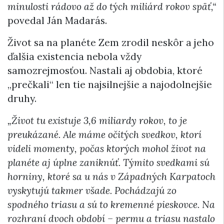
minulosti rádovo až do tých miliárd rokov späť,“
povedal Ján Madarás.
Život sa na planéte Zem zrodil neskôr a jeho
ďalšia existencia nebola vždy
samozrejmosťou. Nastali aj obdobia, ktoré
„prečkali“ len tie najsilnejšie a najodolnejšie
druhy.
„Život tu existuje 3,6 miliardy rokov, to je
preukázané. Ale máme očitých svedkov, ktorí
videli momenty, počas ktorých mohol život na
planéte aj úplne zaniknúť. Týmito svedkami sú
horniny, ktoré sa u nás v Západných Karpatoch
vyskytujú takmer všade. Pochádzajú zo
spodného triasu a sú to kremenné pieskovce. Na
rozhraní dvoch období – permu a triasu nastalo