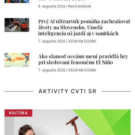
8. augusta 2026
|
René Beláček
Prvý AI ultrazvuk pomáha zachraňovať
životy na Slovensku. Umelá
inteligencia už jazdí aj v sanitkách
7. augusta 2026
|
VEDA NA DOSAH
Ako slanosť oceánu mení pravidlá hry
pri sledovaní fenoménu El Niño
7. augusta 2026
|
VEDA NA DOSAH
AKTIVITY CVTI SR
KULTÚRA