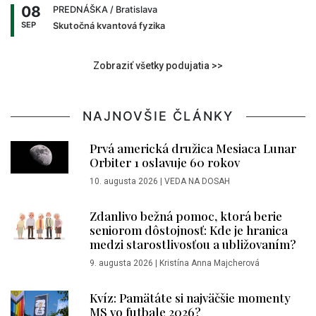
08
PREDNÁŠKA
/ Bratislava
SEP
Skutočná kvantová fyzika
Zobraziť všetky podujatia >>
NAJNOVŠIE ČLÁNKY
Prvá americká družica Mesiaca Lunar
Orbiter 1 oslavuje 60 rokov
10. augusta 2026
|
VEDA NA DOSAH
Zdanlivo bežná pomoc, ktorá berie
seniorom dôstojnosť: Kde je hranica
medzi starostlivosťou a ubližovaním?
9. augusta 2026
|
Kristína Anna Majcherová
Kvíz: Pamätáte si najväčšie momenty
MS vo futbale 2026?