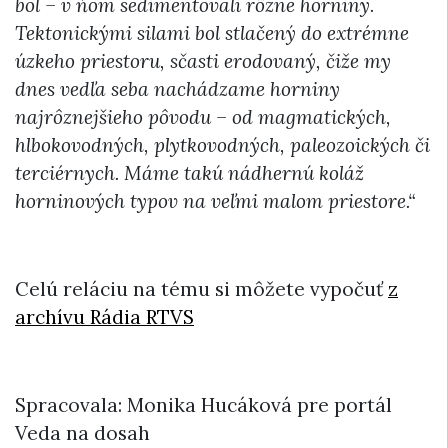
bol – v ňom sedimentovali rôzne horniny.
Tektonickými silami bol stlačený do extrémne
úzkeho priestoru, sčasti erodovaný, čiže my
dnes vedľa seba nachádzame horniny
najrôznejšieho pôvodu – od magmatických,
hlbokovodných, plytkovodných, paleozoických či
terciérnych. Máme takú nádhernú koláž
horninových typov na veľmi malom priestore.“
Celú reláciu na tému si môžete vypočuť
z
archívu Rádia RTVS
Spracovala: Monika Hucáková pre portál
Veda na dosah