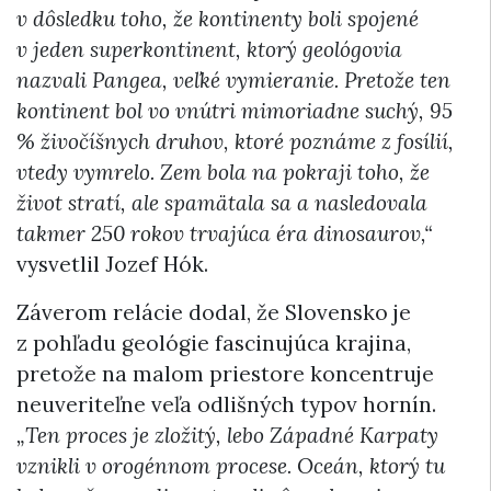
v dôsledku toho, že kontinenty boli spojené
v jeden superkontinent, ktorý geológovia
nazvali Pangea, veľké vymieranie. Pretože ten
kontinent bol vo vnútri mimoriadne suchý, 95
% živočíšnych druhov, ktoré poznáme z fosílií,
vtedy vymrelo. Zem bola na pokraji toho, že
život stratí, ale spamätala sa a nasledovala
takmer 250 rokov trvajúca éra dinosaurov,“
vysvetlil Jozef Hók.
Záverom relácie dodal, že Slovensko je
z pohľadu geológie fascinujúca krajina,
pretože na malom priestore koncentruje
neuveriteľne veľa odlišných typov hornín.
„Ten proces je zložitý, lebo Západné Karpaty
vznikli v orogénnom procese. Oceán, ktorý tu