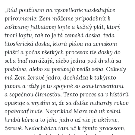
„Rád používam na vysvetlenie nasledujúce
prirovnanie: Zem môžeme pripodobniť k
zošívanej futbalovej lopte a každý plát, ktorý
tvorí loptu, tak to je tá zemská doska, teda
litosferická doska, ktorá pláva na zemskom
plášti a počas všetkých procesov tie dosky do
seba buď narážajú, alebo jedna pod druhú sa
podsúva, alebo sa posúvajú vedľa seba. Odkedy
má Zem žeravé jadro, dochádza k takýmto
javom a vždy je to spojené so zemetraseniami
a sopečnou činnosťou. Tento proces sa v histórií
opakuje a myslím si, že sa ďalšie miliardy rokov
opakovať bude. Napríklad Mars má už veľmi
hrubú kôru a to jeho jadro už nie je aktívne,
žeravé. Nedochádza tam už k týmto procesom,