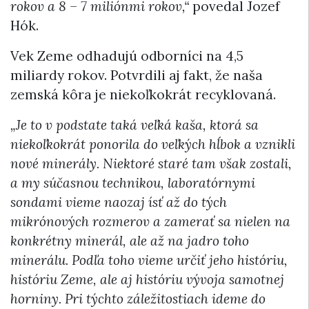
rokov a 8 – 7 miliónmi rokov,“
povedal Jozef
Hók.
Vek Zeme odhadujú odborníci na 4,5
miliardy rokov. Potvrdili aj fakt, že naša
zemská kôra je niekoľkokrát recyklovaná.
„Je to v podstate taká veľká kaša, ktorá sa
niekoľkokrát ponorila do veľkých hĺbok a vznikli
nové minerály. Niektoré staré tam však zostali,
a my súčasnou technikou, laboratórnymi
sondami vieme naozaj ísť až do tých
mikrónových rozmerov a zamerať sa nielen na
konkrétny minerál, ale až na jadro toho
minerálu. Podľa toho vieme určiť jeho históriu,
históriu Zeme, ale aj históriu vývoja samotnej
horniny. Pri týchto záležitostiach ideme do