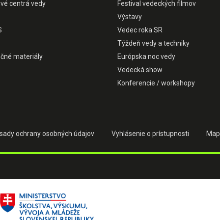
ové centrá vedy
Festival vedeckých filmov
Výstavy
S
Vedec roka SR
Týždeň vedy a techniky
čné materiály
Európska noc vedy
Vedecká show
Konferencie / workshopy
sady ochrany osobných údajov
Vyhlásenie o prístupnosti
Map