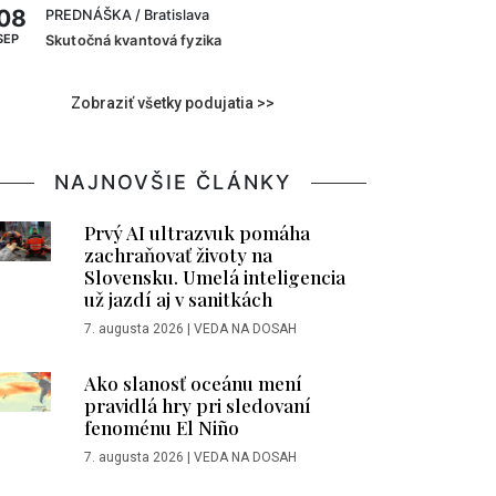
08
PREDNÁŠKA
/ Bratislava
SEP
Skutočná kvantová fyzika
Zobraziť všetky podujatia >>
NAJNOVŠIE ČLÁNKY
Prvý AI ultrazvuk pomáha
zachraňovať životy na
Slovensku. Umelá inteligencia
už jazdí aj v sanitkách
7. augusta 2026
|
VEDA NA DOSAH
Ako slanosť oceánu mení
pravidlá hry pri sledovaní
fenoménu El Niño
7. augusta 2026
|
VEDA NA DOSAH