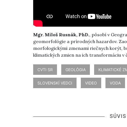
Mgr. Miloš Rusnák, PhD.
, pôsobí v Geogra
geomorfológie a prírodných hazardov. Zaob
morfologickými zmenami riečnych korýt, br
klimatických zmien na ich transformáciu v č
CVTI SR
GEOLÓGIA
KLIMATICKÉ Z
SLOVENSKÍ VEDCI
VIDEO
VODA
SÚVIS