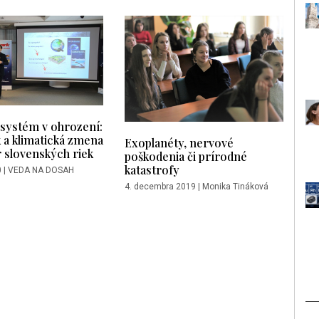
osystém v ohrození:
 a klimatická zmena
Exoplanéty, nervové
 slovenských riek
poškodenia či prírodné
katastrofy
0
|
VEDA NA DOSAH
4. decembra 2019
|
Monika Tináková