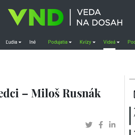
Ľudia
Iné
Podujatia
Kvízy
Videá
Po
edci – Miloš Rusnák