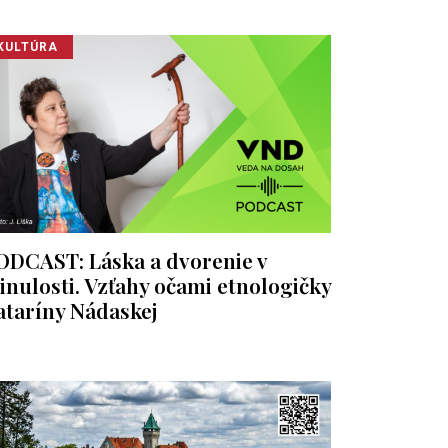
KULTÚRA
ODCAST: Láska a dvorenie v
inulosti. Vzťahy očami etnologičky
ataríny Nádaskej