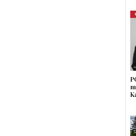
P
m
K