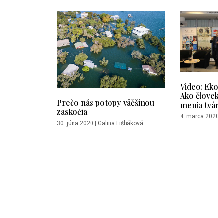
Video: Ek
Ako človek
Prečo nás potopy väčšinou
menia tvár
zaskočia
4. marca 202
30. júna 2020
|
Galina Lišháková