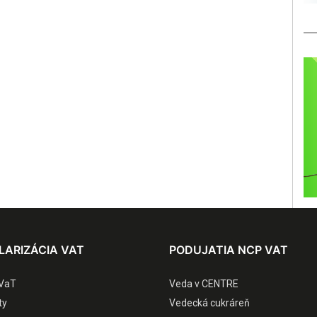
LARIZÁCIA VAT
PODUJATIA NCP VAT
VaT
Veda v CENTRE
ty
Vedecká cukráreň