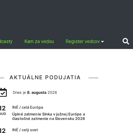
dcasty
Kam za vedou
Register vedcov
AKTUÁLNE PODUJATIA
Dnes je
8. augusta
2026
12
INÉ
/ celá Európa
AUG
Úplné zatmenie Slnka v južnej Európe a
čiastočné zatmenie na Slovensku 2026
12
INÉ
/ celý svet