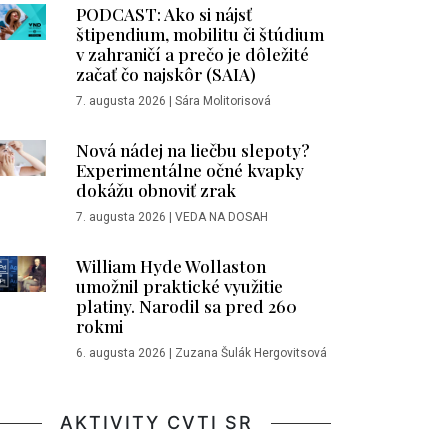
PODCAST: Ako si nájsť
štipendium, mobilitu či štúdium
v zahraničí a prečo je dôležité
začať čo najskôr (SAIA)
7. augusta 2026
|
Sára Molitorisová
Nová nádej na liečbu slepoty?
Experimentálne očné kvapky
dokážu obnoviť zrak
7. augusta 2026
|
VEDA NA DOSAH
William Hyde Wollaston
umožnil praktické využitie
platiny. Narodil sa pred 260
rokmi
6. augusta 2026
|
Zuzana Šulák Hergovitsová
AKTIVITY CVTI SR