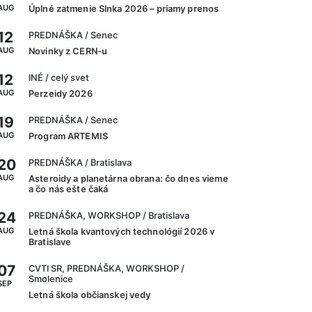
AUG
Úplné zatmenie Slnka 2026 – priamy prenos
12
PREDNÁŠKA
/ Senec
AUG
Novinky z CERN-u
12
INÉ
/ celý svet
AUG
Perzeidy 2026
19
PREDNÁŠKA
/ Senec
AUG
Program ARTEMIS
20
PREDNÁŠKA
/ Bratislava
AUG
Asteroidy a planetárna obrana: čo dnes vieme
a čo nás ešte čaká
24
PREDNÁŠKA, WORKSHOP
/ Bratislava
AUG
Letná škola kvantových technológií 2026 v
Bratislave
07
CVTI SR, PREDNÁŠKA, WORKSHOP
/
Smolenice
SEP
Letná škola občianskej vedy