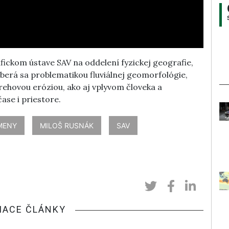
fickom ústave SAV na oddelení fyzickej geografie,
erá sa problematikou fluviálnej geomorfológie,
ehovou eróziou, ako aj vplyvom človeka a
ase i priestore.
MENY
MILOŠ RUSNÁK
SAV
IACE ČLÁNKY