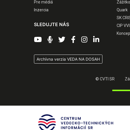
Pre médiá
Zážitk
Inzercia
Quark
SK CRI
SLEDUJTE NÁS
CIP VVI
Koncep
Archívna verzia VEDA NA DOSAH
© CVTI SR
Zá