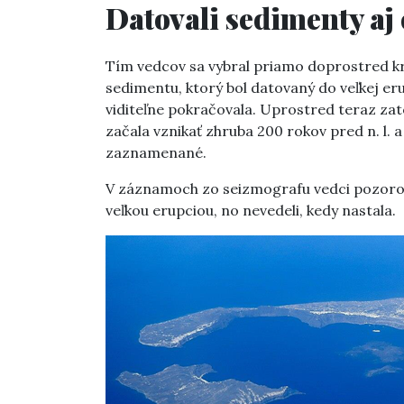
Datovali sedimenty aj
Tím vedcov sa vybral priamo doprostred krát
sedimentu, ktorý bol datovaný do veľkej erup
viditeľne pokračovala. Uprostred teraz z
začala vznikať zhruba 200 rokov pred n. l. 
zaznamenané.
V záznamoch zo seizmografu vedci pozorova
veľkou erupciou, no nevedeli, kedy nastala.