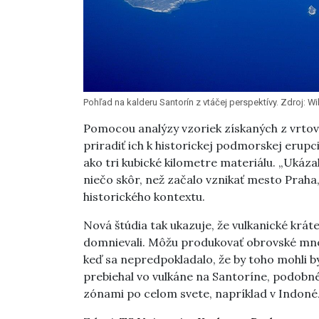
Pohľad na kalderu Santorín z vtáčej perspektívy. Zdroj: Wi
Pomocou analýzy vzoriek získaných z vrtov 
priradiť ich k historickej podmorskej erupci
ako tri kubické kilometre materiálu. „Ukázal
niečo skôr, než začalo vznikať mesto Praha
historického kontextu.
Nová štúdia tak ukazuje, že vulkanické krát
domnievali. Môžu produkovať obrovské množs
keď sa nepredpokladalo, že by toho mohli 
prebiehal vo vulkáne na Santoríne, podobn
zónami po celom svete, napríklad v Indonéz