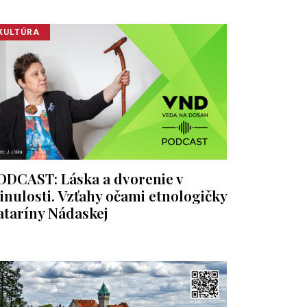
KULTÚRA
ODCAST: Láska a dvorenie v
inulosti. Vzťahy očami etnologičky
ataríny Nádaskej