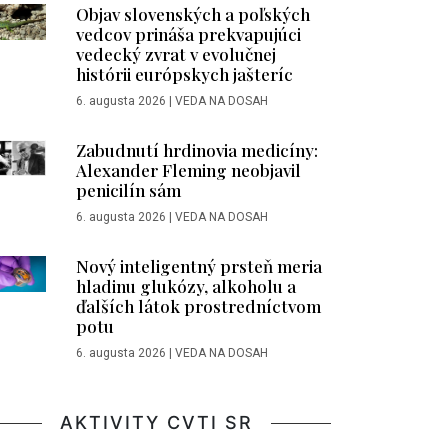
Objav slovenských a poľských
vedcov prináša prekvapujúci
vedecký zvrat v evolučnej
histórii európskych jašteríc
6. augusta 2026
|
VEDA NA DOSAH
Zabudnutí hrdinovia medicíny:
Alexander Fleming neobjavil
penicilín sám
6. augusta 2026
|
VEDA NA DOSAH
Nový inteligentný prsteň meria
hladinu glukózy, alkoholu a
ďalších látok prostredníctvom
potu
6. augusta 2026
|
VEDA NA DOSAH
AKTIVITY CVTI SR