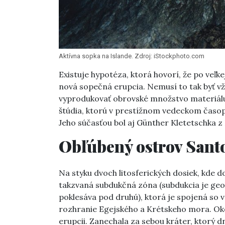
Aktívna sopka na Islande. Zdroj: iStockphoto.com
Existuje hypotéza, ktorá hovorí, že po veľke
nová sopečná erupcia. Nemusí to tak byť vž
vyprodukovať obrovské množstvo materiálu 
štúdia, ktorú v prestížnom vedeckom časo
Jeho súčasťou bol aj Günther Kletetschka z 
Obľúbený ostrov Sant
Na styku dvoch litosferických dosiek, kde 
takzvaná subdukčná zóna (subdukcia je geo
poklesáva pod druhú), ktorá je spojená so 
rozhranie Egejského a Krétskeho mora. Okol
erupcii. Zanechala za sebou kráter, ktorý 