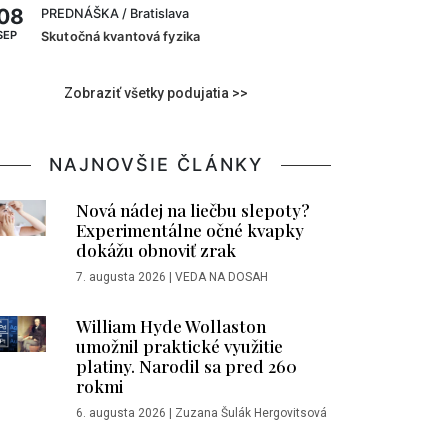
08
PREDNÁŠKA
/ Bratislava
SEP
Skutočná kvantová fyzika
Zobraziť všetky podujatia >>
NAJNOVŠIE ČLÁNKY
Nová nádej na liečbu slepoty?
Experimentálne očné kvapky
dokážu obnoviť zrak
7. augusta 2026
|
VEDA NA DOSAH
William Hyde Wollaston
umožnil praktické využitie
platiny. Narodil sa pred 260
rokmi
6. augusta 2026
|
Zuzana Šulák Hergovitsová