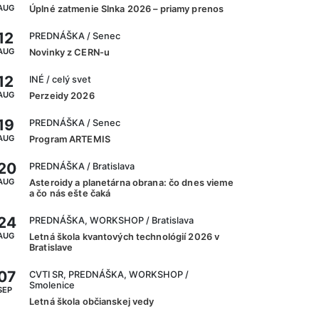
AUG
Úplné zatmenie Slnka 2026 – priamy prenos
12
PREDNÁŠKA
/ Senec
AUG
Novinky z CERN-u
12
INÉ
/ celý svet
AUG
Perzeidy 2026
19
PREDNÁŠKA
/ Senec
AUG
Program ARTEMIS
20
PREDNÁŠKA
/ Bratislava
AUG
Asteroidy a planetárna obrana: čo dnes vieme
a čo nás ešte čaká
24
PREDNÁŠKA, WORKSHOP
/ Bratislava
AUG
Letná škola kvantových technológií 2026 v
Bratislave
07
CVTI SR, PREDNÁŠKA, WORKSHOP
/
Smolenice
SEP
Letná škola občianskej vedy