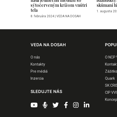
sýtočerveným krížom vnútri
skúmaní h
tela
1. augusta 20
8. februára 2024
|
VEDA NA DOSAH
VEDA NA DOSAH
POPU
O nás
O NCP 
Kontakty
Kontak
Pre médiá
Zážitk
Inzercia
Quark
SK CRI
SLEDUJTE NÁS
CIP VVI
Koncep