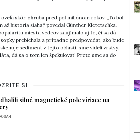
ž oveľa skôr, zhruba pred pol miliónom rokov. „To bol
am až história siaha,“ povedal Günther Kletetschka.
opularitu miesta vedcov zaujímalo aj to, či sa dá
nej sopky prebiehala a prípadne predpovedať, ako bude
kenuje sediment v tejto oblasti, sme videli vrstvy.
a, dá sa o tom len špekulovať. Preto sme sa do
OZRITE SI
halili silné magnetické pole víriace na
iery
DOSAH