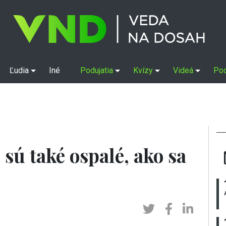
Ľudia
Iné
Podujatia
Kvízy
Videá
Po
 sú také ospalé, ako sa