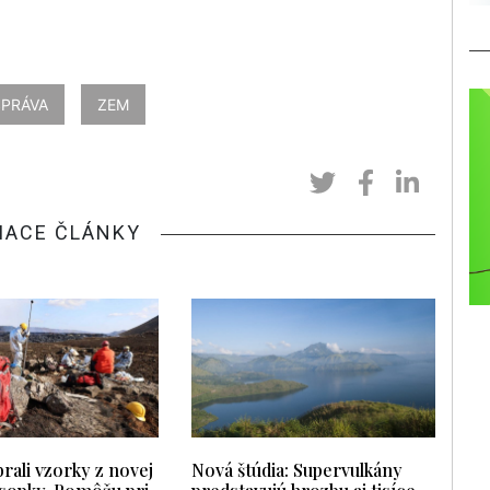
SPRÁVA
ZEM
IACE ČLÁNKY
rali vzorky z novej
Nová štúdia: Supervulkány
 sopky. Pomôžu pri
predstavujú hrozbu aj tisíce