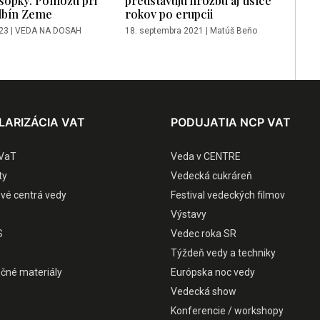
lbín Zeme
rokov po erupcii
23
|
VEDA NA DOSAH
18. septembra 2021
|
Matúš Beňo
LARIZÁCIA VAT
PODUJATIA NCP VAT
VaT
Veda v CENTRE
ty
Vedecká cukráreň
ové centrá vedy
Festival vedeckých filmov
Výstavy
S
Vedec roka SR
Týždeň vedy a techniky
čné materiály
Európska noc vedy
Vedecká show
Konferencie / workshopy