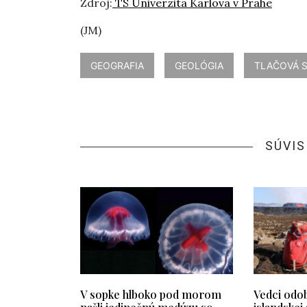
Zdroj:
TS Univerzita Karlova v Prahe
(JM)
GEOGRAFIA
GEOLÓGIA
TLAČOVÁ 
SÚVIS
V sopke hlboko pod morom
Vedci odob
našli jedinečnú medúzu so
islandskej