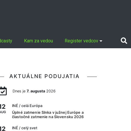
dcasty
Kam za vedou
Register vedcov
AKTUÁLNE PODUJATIA
Dnes je
7. augusta
2026
12
INÉ
/ celá Európa
AUG
Úplné zatmenie Slnka v južnej Európe a
čiastočné zatmenie na Slovensku 2026
12
INÉ
/ celý svet