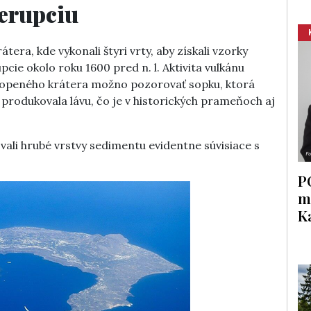
 erupciu
era, kde vykonali štyri vrty, aby získali vzorky
cie okolo roku 1600 pred n. l. Aktivita vulkánu
atopeného krátera možno pozorovať sopku, ktorá
a produkovala lávu, čo je v historických prameňoch aj
li hrubé vrstvy sedimentu evidentne súvisiace s
P
m
K