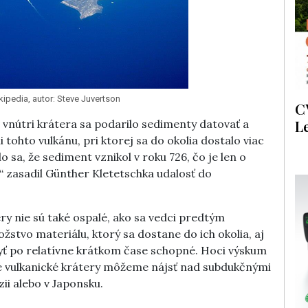
kipedia, autor: Steve Juvertson
C
L
vnútri krátera sa podarilo sedimenty datovať a
i tohto vulkánu, pri ktorej sa do okolia dostalo viac
o sa, že sediment vznikol v roku 726, čo je len o
,“ zasadil Günther Kletetschka udalosť do
ery nie sú také ospalé, ako sa vedci predtým
tvo materiálu, ktorý sa dostane do ich okolia, aj
byť po relatívne krátkom čase schopné. Hoci výskum
é vulkanické krátery môžeme nájsť nad subdukčnými
ii alebo v Japonsku.