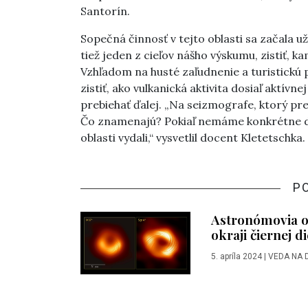
Santorín.
Sopečná činnosť v tejto oblasti sa začala u
tiež jeden z cieľov nášho výskumu, zistiť, k
Vzhľadom na husté zaľudnenie a turistickú p
zistiť, ako vulkanická aktivita dosiaľ aktív
prebiehať ďalej. „Na seizmografe, ktorý pres
Čo znamenajú? Pokiaľ nemáme konkrétne dát
oblasti vydali,“ vysvetlil docent Kletetschka.
P
Astronómovia od
okraji čiernej d
5. apríla 2024
|
VEDA NA 