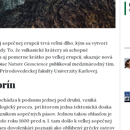
j sopečnej erupcii trvá veľmi dlho, kým sa vytvorí
dy. To, že vulkanické krátery sú schopné
aj pomerne krátko po veľkej erupcii, ukazuje nová
pise
Nature Geoscience
publikoval medzinárodný tím.
Prírodovedeckej fakulty Univerzity Karlovej.
orín
dochádza k podsunu jednej pod druhú, vzniká
logický proces, pri ktorom jedna tektonická doska
vznikom sopečných pásov. Jednou takou oblasťou je
o roku 1600 pred n. l. tam došlo k veľkej sopečnej
dnes dovolenkári poznajú ako obľúbený grécky ostrov