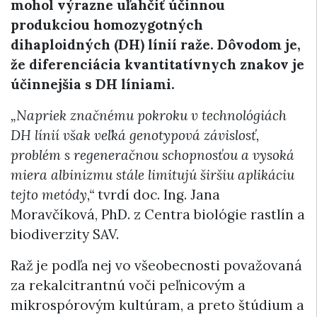
mohol výrazne uľahčiť účinnou
produkciou homozygotných
dihaploidných (DH) línií raže. Dôvodom je,
že diferenciácia kvantitatívnych znakov je
účinnejšia s DH líniami.
„Napriek značnému pokroku v technológiách
DH línií však veľká genotypová závislosť,
problém s regeneračnou schopnosťou a vysoká
miera albinizmu stále limitujú širšiu aplikáciu
tejto metódy,“
tvrdí doc. Ing. Jana
Moravčíková, PhD. z Centra biológie rastlín a
biodiverzity SAV.
Raž je podľa nej vo všeobecnosti považovaná
za rekalcitrantnú voči peľnicovým a
mikrospórovým kultúram, a preto štúdium a