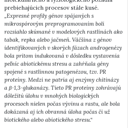
prebiehajúcich procesov stále kusé.
„Expresné profily génov spájaných s
mikrospórovým preprogramovaním boli
rozsiahlo skúmané v modelových rastlinách ako
tabak, repka alebo jačmeň. Väčšina z génov
identifikovaných v skorých fázach androgenézy
bola pritom indukovaná v dôsledku vystavenia
peľníc abiotickému stresu a zahŕňala gény
spojené s rastlinnou patogenézou, tzv. PR
proteíny. Medzi ne patria aj enzýmy chitinázy
a β-1,3-glukanázy. Tieto PR proteíny zohrávajú
dôležitú úlohu v mnohých biologických
procesoch nielen počas vývinu a rastu, ale bola
dokázaná aj ich obranná úloha počas či už
biotického alebo abiotického stresu.“