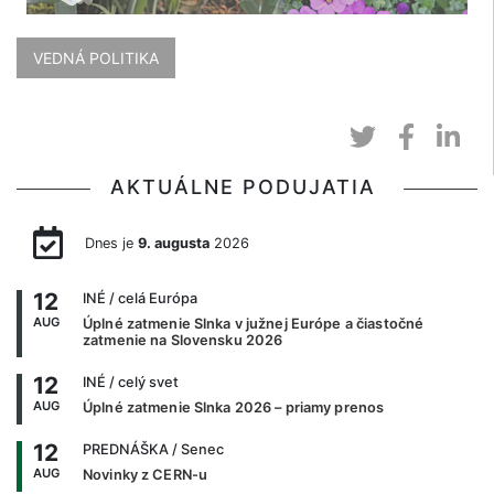
VEDNÁ POLITIKA
AKTUÁLNE PODUJATIA
Dnes je
9. augusta
2026
12
INÉ
/ celá Európa
AUG
Úplné zatmenie Slnka v južnej Európe a čiastočné
zatmenie na Slovensku 2026
12
INÉ
/ celý svet
AUG
Úplné zatmenie Slnka 2026 – priamy prenos
12
PREDNÁŠKA
/ Senec
AUG
Novinky z CERN-u