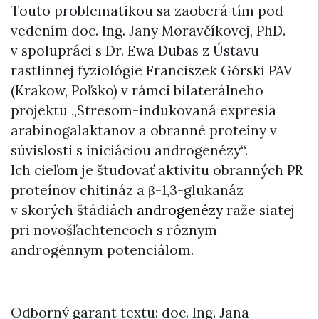
Touto problematikou sa zaoberá tím pod
vedením doc. Ing. Jany Moravčíkovej, PhD.
v spolupráci s Dr. Ewa Dubas z Ústavu
rastlinnej fyziológie Franciszek Górski PAV
(Krakow, Poľsko) v rámci bilaterálneho
projektu „Stresom-indukovaná expresia
arabinogalaktanov a obranné proteíny v
súvislosti s iniciáciou androgenézy“.
Ich cieľom je študovať aktivitu obranných PR
proteínov chitináz a β-1,3-glukanáz
v skorých štádiách
androgenézy
raže siatej
pri novošľachtencoch s rôznym
androgénnym potenciálom.
Odborný garant textu: doc. Ing. Jana