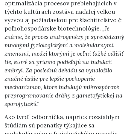
optimalizácia procesov prebiehajúcich v
týchto kultúrach zostáva naďalej veľkou
výzvou aj požiadavkou pre šľachtiteľstvo či
poľnohospodárske biotechnológie.
„Je
známe, že proces androgenézy je sprevádzaný
mnohými fyziologickými a molekulárnymi
zmenami, medzi ktorými je veľmi ťažké odlíšiť
tie, ktoré sa priamo podieľajú na indukcii
embryí. Za poslednú dekádu sa vynaložilo
značné úsilie pre lepšie pochopenie
mechanizmov, ktoré indukujú mikrospórové
preprogramovanie dráhy z gametofytickej na
sporofytickú.“
Ako tvrdí odborníčka, napriek rozsiahlym
štúdiám sú poznatky týkajúce sa
molekulárneho a fyziologického pozadia