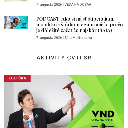
7. augusta 2026
|
VEDA NA DOSAH
PODCAST: Ako si nájsť štipendium,
mobilitu či štúdium v zahraničí a prečo
je dôležité začať čo najskôr (SAIA)
7. augusta 2026
|
Sára Molitorisová
AKTIVITY CVTI SR
KULTÚRA