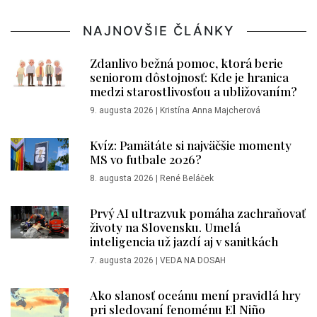
NAJNOVŠIE ČLÁNKY
Zdanlivo bežná pomoc, ktorá berie
seniorom dôstojnosť: Kde je hranica
medzi starostlivosťou a ubližovaním?
9. augusta 2026
|
Kristína Anna Majcherová
Kvíz: Pamätáte si najväčšie momenty
MS vo futbale 2026?
8. augusta 2026
|
René Beláček
Prvý AI ultrazvuk pomáha zachraňovať
životy na Slovensku. Umelá
inteligencia už jazdí aj v sanitkách
7. augusta 2026
|
VEDA NA DOSAH
Ako slanosť oceánu mení pravidlá hry
pri sledovaní fenoménu El Niño