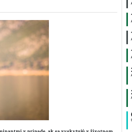
minantmi v prípade, ak sa vyskytujú v životnom