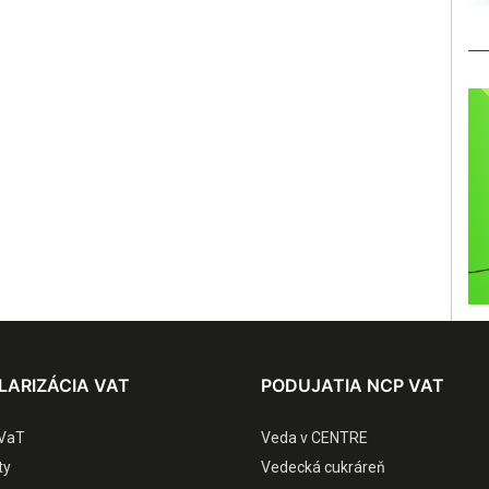
LARIZÁCIA VAT
PODUJATIA NCP VAT
VaT
Veda v CENTRE
ty
Vedecká cukráreň