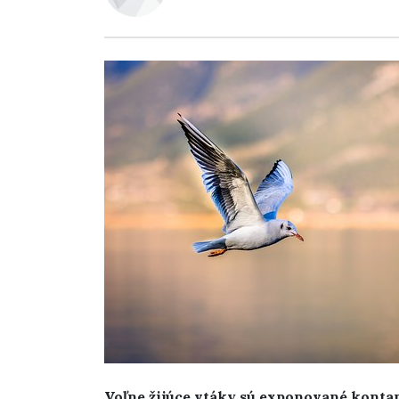
Voľne žijúce vtáky sú exponované konta