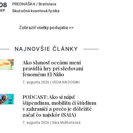
08
PREDNÁŠKA
/ Bratislava
SEP
Skutočná kvantová fyzika
Zobraziť všetky podujatia >>
NAJNOVŠIE ČLÁNKY
Ako slanosť oceánu mení
pravidlá hry pri sledovaní
fenoménu El Niño
7. augusta 2026
|
VEDA NA DOSAH
PODCAST: Ako si nájsť
štipendium, mobilitu či štúdium
v zahraničí a prečo je dôležité
začať čo najskôr (SAIA)
7. augusta 2026
|
Sára Molitorisová