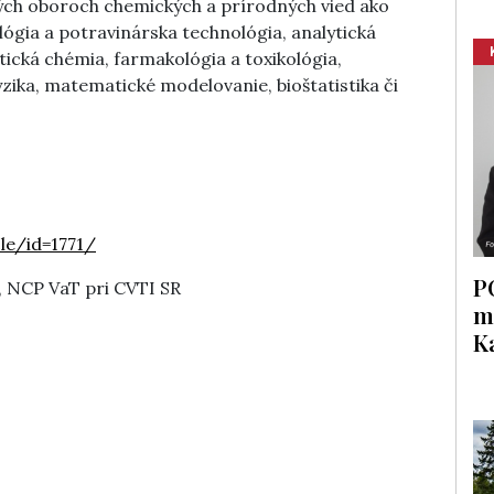
ných oboroch chemických a prírodných vied ako
lógia a potravinárska technológia, analytická
ická chémia, farmakológia a toxikológia,
yzika, matematické modelovanie, bioštatistika či
le/id=1771/
P
, NCP VaT pri CVTI SR
m
K