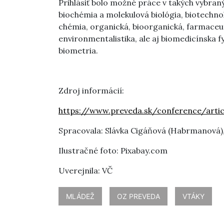
Prihlásiť bolo možné práce v takých vybra
biochémia a molekulová biológia, biotechno
chémia, organická, bioorganická, farmaceut
environmentalistika, ale aj biomedicínska f
biometria.
Zdroj informácií:
https://www.preveda.sk/conference/artic
Spracovala: Slávka Cigáňová (Habrmanová)
Ilustračné foto: Pixabay.com
Uverejnila: VČ
MLÁDEŽ
OZ PREVEDA
VTÁKY