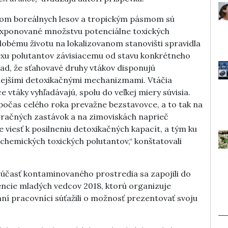
mom boreálnych lesov a tropickým pásmom sú
 exponované množstvu potenciálne toxických
obému životu na lokalizovanom stanovišti spravidla
xu polutantov závisiacemu od stavu konkrétneho
ad, že sťahovavé druhy vtákov disponujú
ejšími detoxikačnými mechanizmami. Vtáčia
 vtáky vyhľadávajú, spolu do veľkej miery súvisia.
očas celého roka prevažne bezstavovce, a to tak na
igračných zastávok a na zimoviskách naprieč
iesť k posilneniu detoxikačných kapacít, a tým ku
chemických toxických polutantov,“ konštatovali
 súčasť kontaminovaného prostredia sa zapojili do
rencie mladých vedcov 2018, ktorú organizuje
ní pracovníci súťažili o možnosť prezentovať svoju