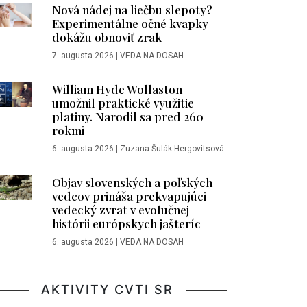
Nová nádej na liečbu slepoty?
Experimentálne očné kvapky
dokážu obnoviť zrak
7. augusta 2026
|
VEDA NA DOSAH
William Hyde Wollaston
umožnil praktické využitie
platiny. Narodil sa pred 260
rokmi
6. augusta 2026
|
Zuzana Šulák Hergovitsová
Objav slovenských a poľských
vedcov prináša prekvapujúci
vedecký zvrat v evolučnej
histórii európskych jašteríc
6. augusta 2026
|
VEDA NA DOSAH
AKTIVITY CVTI SR