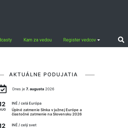
dcasty
Kam za vedou
Register vedcov
AKTUÁLNE PODUJATIA
Dnes je
7. augusta
2026
12
INÉ
/ celá Európa
AUG
Úplné zatmenie Slnka v južnej Európe a
čiastočné zatmenie na Slovensku 2026
12
INÉ
/ celý svet