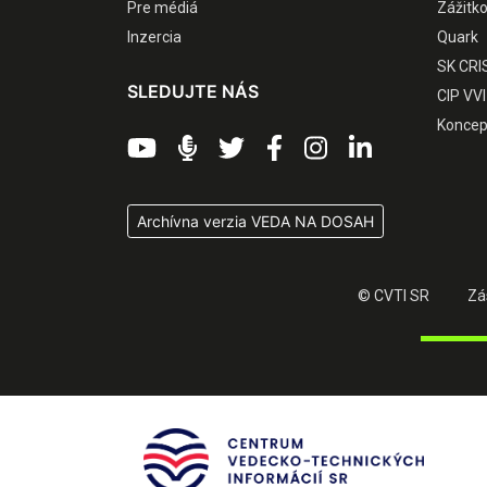
Pre médiá
Zážitk
Inzercia
Quark
SK CRI
SLEDUJTE NÁS
CIP VVI
Koncep
Archívna verzia VEDA NA DOSAH
© CVTI SR
Zá