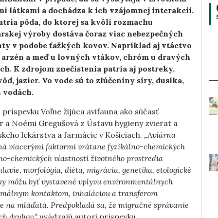
 látkami a dochádza k ich vzájomnej interakcii.
ria pôda, do ktorej sa kvôli rozmachu
rskej výroby dostáva čoraz viac nebezpečných
nty v podobe ťažkých kovov. Napríklad aj vtáctvo
, arzén a meď u lovných vtákov, chróm u dravých
ch. K zdrojom znečistenia patria aj postreky,
d, jazier. Vo vode sú to zlúčeniny síry, dusíka,
 vodách.
 príspevku Voľne žijúca avifauna ako súčasť
 a Noémi Gregušová z Ústavu hygieny zvierat a
skeho lekárstva a farmácie v Košiciach.
„Aviárna
ná viacerými faktormi vrátane fyzikálno-chemických
lno-chemických vlastností životného prostredia
lavie, morfológia, diéta, migrácia, genetika, etologické
táky môžu byť vystavené vplyvu environmentálnych
ermálnym kontaktom, inhaláciou a transferom
e na mláďatá. Predpokladá sa, že migračné správanie
ch druhov,“
uvádzajú autori príspevku.