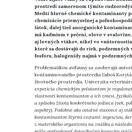
prostredí zamorenom týmito cudzorodými
Medzi hlavné chemické kontaminanty pat
chemizácie priemyselnej a poľnohospodá
látok, ďalej tiež anorganické kontamina
má kadmium v pečeni, olovo v svalovine
aj lovných vtákov, nikel vo vnútornostia
ktoré sa dostávajú do riek, podzemných vô
fosforu, halogenidy najmä v podzemných
Problematikou avifauny sa zaoberajú autori
kontaminovaného prostredia Ľuboš Korytár
životného prostredia, Univerzita veterinár
expozícia chemickým polutantom je regulova
vlastností kontaminantov a ich zmesí, fyziká
a spôsobu života konkrétneho jedinca (vek, poh
aspekty). Podobne ako ostatné stavovce aj v
kontaminantov štyrmi cestami: ingesciou, d
z materského organizmu na znášku a následn
môže ovplyvňovať detoxikačnú kapacitu vtáčí