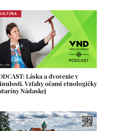
KULTÚRA
ODCAST: Láska a dvorenie v
inulosti. Vzťahy očami etnologičky
ataríny Nádaskej