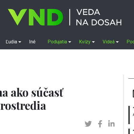
Ľudia
Iné
Podujatia
Kvízy
Videá
Po
na ako súčasť
rostredia