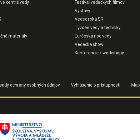
ové centrá vedy
Festival vedeckých filmov
Výstavy
S
Vedec roka SR
Týždeň vedy a techniky
čné materiály
Európska noc vedy
Vedecká show
Konferencie / workshopy
sady ochrany osobných údajov
Vyhlásenie o prístupnosti
Map