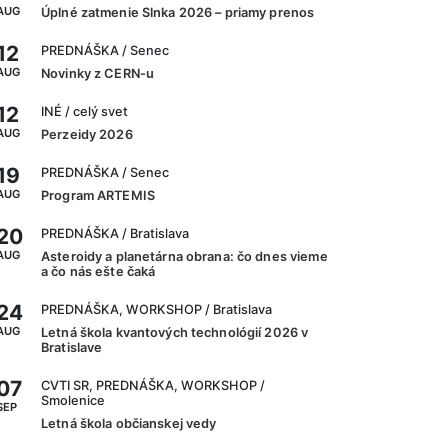
AUG
Úplné zatmenie Slnka 2026 – priamy prenos
12
PREDNÁŠKA
/ Senec
AUG
Novinky z CERN-u
12
INÉ
/ celý svet
AUG
Perzeidy 2026
19
PREDNÁŠKA
/ Senec
AUG
Program ARTEMIS
20
PREDNÁŠKA
/ Bratislava
AUG
Asteroidy a planetárna obrana: čo dnes vieme
a čo nás ešte čaká
24
PREDNÁŠKA, WORKSHOP
/ Bratislava
AUG
Letná škola kvantových technológií 2026 v
Bratislave
07
CVTI SR, PREDNÁŠKA, WORKSHOP
/
Smolenice
SEP
Letná škola občianskej vedy