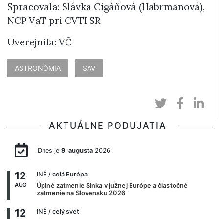
Spracovala: Slávka Cigáňová (Habrmanová),
NCP VaT pri CVTI SR
Uverejnila: VČ
ASTRONÓMIA
SAV
AKTUÁLNE PODUJATIA
Dnes je
9. augusta
2026
12
INÉ
/ celá Európa
AUG
Úplné zatmenie Slnka v južnej Európe a čiastočné
zatmenie na Slovensku 2026
12
INÉ
/ celý svet