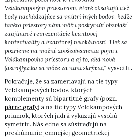
Veldkampovým priestorom, ktoré obsahujú tiež
body nachádzajúce sa vnútri iných bodov, keďže
takéto priestory nám môžu poskytnúť obzvlášť
zaujímavé reprezentácie kvantovej
kontextuality a kvantovej nelokálnosti. Tiež sa
pozrieme na možné zovšeobecnenia pojmu
Veldkampovho priestoru a aj to, aká nová
(astro)fyzika sa môže za nimi skrývať,“
vysvetlil.
Pokračuje, že sa zameriavajú na tie typy
Veldkampových bodov, ktorých
komplementy sú bipartitné grafy (
pozn.
párne grafy
) a na tie typy Veldkampových
priamok, ktorých jadrá vykazujú vysokú
symetriu. Následne sa sústreďujú na
preskúmanie jemnejšej geometrickej