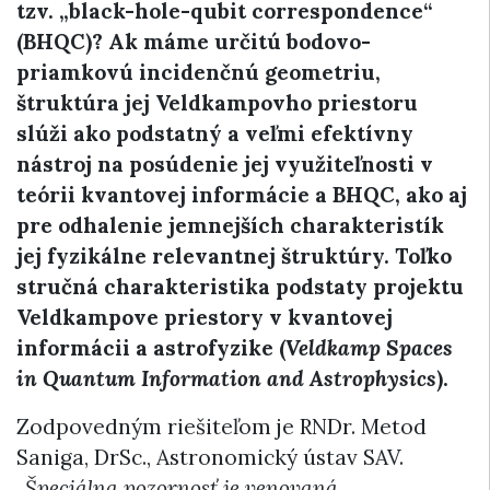
tzv. „black-hole-qubit correspondence“
(BHQC)? Ak máme určitú bodovo-
priamkovú incidenčnú geometriu,
štruktúra jej Veldkampovho priestoru
slúži ako podstatný a veľmi efektívny
nástroj na posúdenie jej využiteľnosti v
teórii kvantovej informácie a BHQC, ako aj
pre odhalenie jemnejších charakteristík
jej fyzikálne relevantnej štruktúry. Toľko
stručná charakteristika podstaty projektu
Veldkampove priestory v kvantovej
informácii a astrofyzike (
Veldkamp Spaces
in Quantum Information and Astrophysics
).
Zodpovedným riešiteľom je RNDr. Metod
Saniga, DrSc., Astronomický ústav SAV.
„Špeciálna pozornosť je venovaná