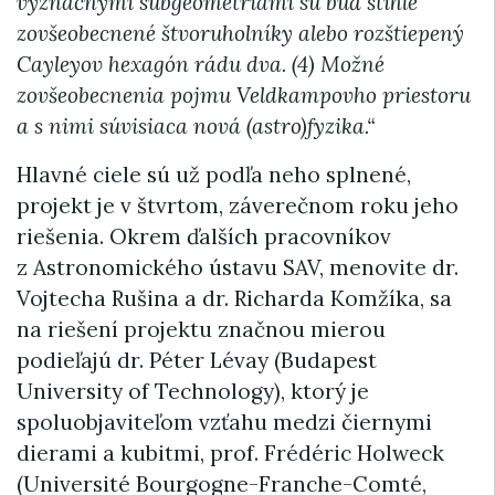
význačnými subgeometriami sú buď štíhle
zovšeobecnené štvoruholníky alebo rozštiepený
Cayleyov hexagón rádu dva. (4) Možné
zovšeobecnenia pojmu Veldkampovho priestoru
a s nimi súvisiaca nová (astro)fyzika.“
Hlavné ciele sú už podľa neho splnené,
projekt je v štvrtom, záverečnom roku jeho
riešenia. Okrem ďalších pracovníkov
z Astronomického ústavu SAV, menovite dr.
Vojtecha Rušina a dr. Richarda Komžíka, sa
na riešení projektu značnou mierou
podieľajú dr. Péter Lévay (Budapest
University of Technology), ktorý je
spoluobjaviteľom vzťahu medzi čiernymi
dierami a kubitmi, prof. Frédéric Holweck
(Université Bourgogne-Franche-Comté,