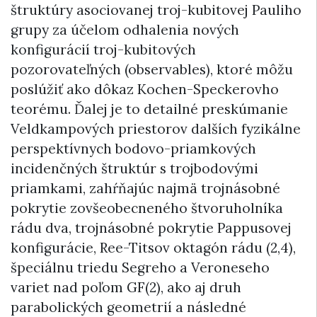
štruktúry asociovanej troj-kubitovej Pauliho
grupy za účelom odhalenia nových
konfigurácií troj-kubitových
pozorovateľných (observables), ktoré môžu
poslúžiť ako dôkaz Kochen-Speckerovho
teorému. Ďalej je to detailné preskúmanie
Veldkampových priestorov dalších fyzikálne
perspektívnych bodovo-priamkových
incidenčných štruktúr s trojbodovými
priamkami, zahŕňajúc najmä trojnásobné
pokrytie zovšeobecneného štvoruholníka
rádu dva, trojnásobné pokrytie Pappusovej
konfigurácie, Ree-Titsov oktagón rádu (2,4),
špeciálnu triedu Segreho a Veroneseho
variet nad poľom GF(2), ako aj druh
parabolických geometrií a následné