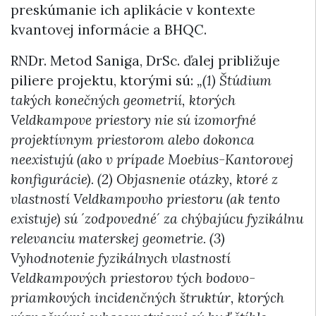
preskúmanie ich aplikácie v kontexte
kvantovej informácie a BHQC.
RNDr. Metod Saniga, DrSc. ďalej približuje
piliere projektu, ktorými sú:
„(1) Štúdium
takých konečných geometrií, ktorých
Veldkampove priestory nie sú izomorfné
projektívnym priestorom alebo dokonca
neexistujú (ako v prípade Moebius-Kantorovej
konfigurácie). (2) Objasnenie otázky, ktoré z
vlastností Veldkampovho priestoru (ak tento
existuje) sú ´zodpovedné´ za chýbajúcu fyzikálnu
relevanciu materskej geometrie. (3)
Vyhodnotenie fyzikálnych vlastností
Veldkampových priestorov tých bodovo-
priamkových incidenčných štruktúr, ktorých