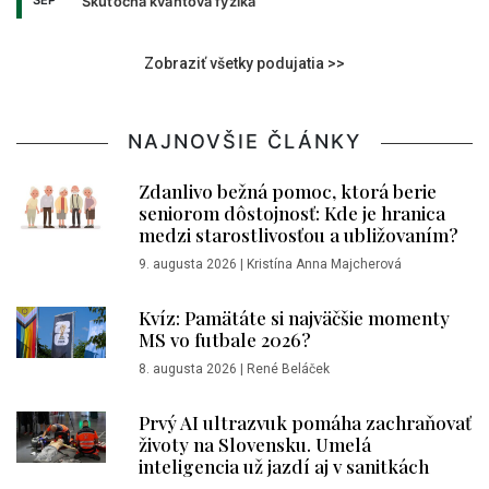
SEP
Skutočná kvantová fyzika
Zobraziť všetky podujatia >>
NAJNOVŠIE ČLÁNKY
Zdanlivo bežná pomoc, ktorá berie
seniorom dôstojnosť: Kde je hranica
medzi starostlivosťou a ubližovaním?
9. augusta 2026
|
Kristína Anna Majcherová
Kvíz: Pamätáte si najväčšie momenty
MS vo futbale 2026?
8. augusta 2026
|
René Beláček
Prvý AI ultrazvuk pomáha zachraňovať
životy na Slovensku. Umelá
inteligencia už jazdí aj v sanitkách