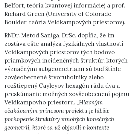
Belfort, teória kvantovej informácie) a prof.
Richard Green (University of Colorado
Boulder, teória Veldkampových priestorov).
RNDr. Metod Saniga, DrSc. dopĺňa, že im
zostáva ešte analýza fyzikálnych vlastností
Veldkampových priestorov tých bodovo-
priamkových incidenčných štruktúr, ktorých
význačnými subgeometriami sú buď štíhle
zovšeobecnené štvoruholníky alebo
rozštiepený Cayleyov hexagón rádu dva a
preskúmanie možných zovšeobecnení pojmu
Veldkampovho priestoru.
„Hlavným
očakávaným prínosom projektu je hlbšie
pochopenie štruktúry mnohých konečných
geometrií, ktoré sa už objavili v kontexte