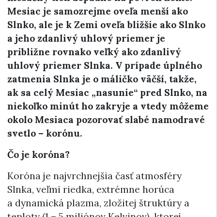
Mesiac je samozrejme oveľa menší ako
Slnko, ale je k Zemi oveľa bližšie ako Slnko
a jeho zdanlivý uhlový priemer je
približne rovnako veľký ako zdanlivý
uhlový priemer Slnka. V prípade úplného
zatmenia Slnka je o máličko väčší, takže,
ak sa celý Mesiac
„
nasunie“ pred Slnko, na
niekoľko minút ho zakryje a vtedy môžeme
okolo Mesiaca pozorovať slabé namodravé
svetlo – korónu.
Čo je koróna?
Koróna je najvrchnejšia časť atmosféry
Slnka, veľmi riedka, extrémne horúca
a dynamická plazma, zložitej štruktúry a
teploty (1
–
5 miliónov Kelvinov), ktorej