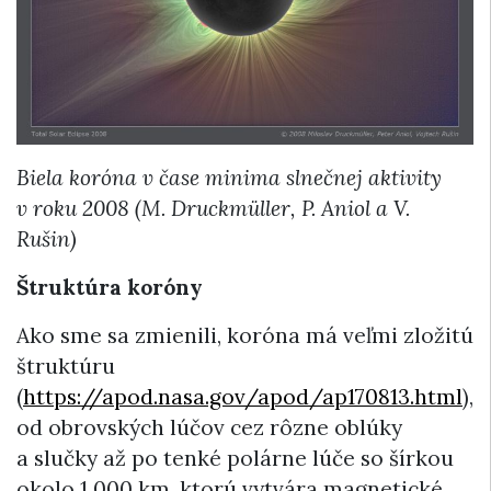
Biela koróna v čase minima slnečnej aktivity
v roku 2008 (M. Druckmüller, P. Aniol a V.
Rušin)
Štruktúra koróny
Ako sme sa zmienili, koróna má veľmi zložitú
štruktúru
(
https://apod.nasa.gov/apod/ap170813.html
),
od obrovských lúčov cez rôzne oblúky
a slučky až po tenké polárne lúče so šírkou
okolo 1 000 km, ktorú vytvára magnetické