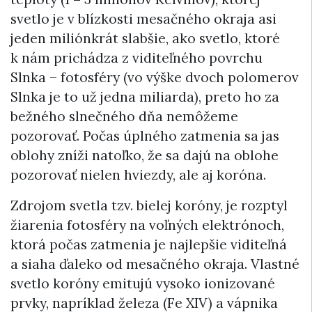
svetlo je v blízkosti mesačného okraja asi
jeden miliónkrát slabšie, ako svetlo, ktoré
k nám prichádza z viditeľného povrchu
Slnka – fotosféry (vo výške dvoch polomerov
Slnka je to už jedna miliarda), preto ho za
bežného slnečného dňa nemôžeme
pozorovať. Počas úplného zatmenia sa jas
oblohy zníži natoľko, že sa dajú na oblohe
pozorovať nielen hviezdy, ale aj koróna.
Zdrojom svetla tzv. bielej koróny, je rozptyl
žiarenia fotosféry na voľných elektrónoch,
ktorá počas zatmenia je najlepšie viditeľná
a siaha ďaleko od mesačného okraja. Vlastné
svetlo koróny emitujú vysoko ionizované
prvky, napríklad železa (Fe XIV) a vápnika