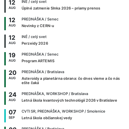
12
INÉ
/ celý svet
AUG
Úplné zatmenie Slnka 2026 – priamy prenos
12
PREDNÁŠKA
/ Senec
AUG
Novinky z CERN-u
12
INÉ
/ celý svet
AUG
Perzeidy 2026
19
PREDNÁŠKA
/ Senec
AUG
Program ARTEMIS
20
PREDNÁŠKA
/ Bratislava
AUG
Asteroidy a planetárna obrana: čo dnes vieme a čo nás
ešte čaká
24
PREDNÁŠKA, WORKSHOP
/ Bratislava
AUG
Letná škola kvantových technológií 2026 v Bratislave
07
CVTI SR, PREDNÁŠKA, WORKSHOP
/ Smolenice
SEP
Letná škola občianskej vedy
PREDNÁŠKA
/ Bratislava