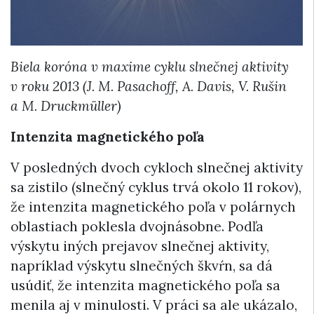
Biela koróna v maxime cyklu slnečnej aktivity
v roku 2013 (J. M. Pasachoff, A. Davis, V. Rušin
a M. Druckmüller)
Intenzita magnetického poľa
V posledných dvoch cykloch slnečnej aktivity
sa zistilo (slnečný cyklus trvá okolo 11 rokov),
že intenzita magnetického poľa v polárnych
oblastiach poklesla dvojnásobne. Podľa
výskytu iných prejavov slnečnej aktivity,
napríklad výskytu slnečných škvŕn, sa dá
usúdiť, že intenzita magnetického poľa sa
menila aj v minulosti. V práci sa ale ukázalo,