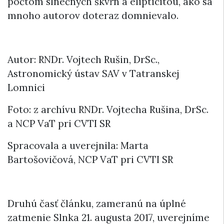
počtom slnečných škvŕn a elipticitou, ako sa
mnoho autorov doteraz domnievalo.
Autor: RNDr. Vojtech Rušin, DrSc.,
Astronomický ústav SAV v Tatranskej
Lomnici
Foto: z archívu RNDr. Vojtecha Rušina, DrSc.
a NCP VaT pri CVTI SR
Spracovala a uverejnila: Marta
Bartošovičová, NCP VaT pri CVTI SR
Druhú časť článku, zameranú na úplné
zatmenie Slnka 21. augusta 2017, uverejníme