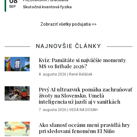
08
SEP
Skutočná kvantová fyzika
Zobraziť všetky podujatia >>
NAJNOVŠIE ČLÁNKY
Kvíz: Pamätáte si najväčšie momenty
MS vo futbale 2026?
8. augusta 2026
|
René Beláček
Prvý AI ultrazvuk pomáha zachraňovať
životy na Slovensku. Umelá
inteligencia už jazdí aj v sanitkách
7. augusta 2026
|
VEDA NA DOSAH
Ako slanosť oceánu mení pravidlá hry
pri sledovaní fenoménu El Niño