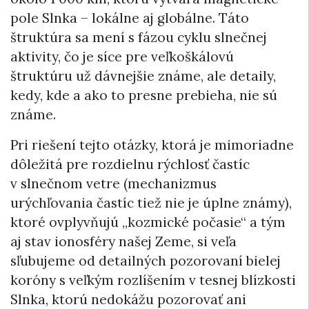
pole Slnka – lokálne aj globálne. Táto
štruktúra sa mení s fázou cyklu slnečnej
aktivity, čo je síce pre veľkoškálovú
štruktúru už dávnejšie známe, ale detaily,
kedy, kde a ako to presne prebieha, nie sú
známe.
Pri riešení tejto otázky, ktorá je mimoriadne
dôležitá pre rozdielnu rýchlosť častíc
v slnečnom vetre (mechanizmus
urýchľovania častíc tiež nie je úplne známy),
ktoré ovplyvňujú „kozmické počasie“ a tým
aj stav ionosféry našej Zeme, si veľa
sľubujeme od detailných pozorovaní bielej
koróny s veľkým rozlíšením v tesnej blízkosti
Slnka, ktorú nedokážu pozorovať ani