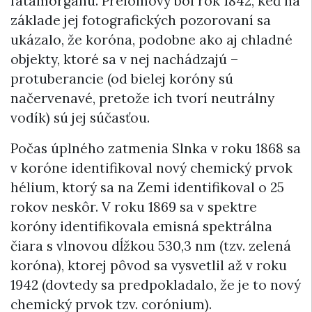
fatamorgánu. Prelomový bol rok 1842, keď na
základe jej fotografických pozorovaní sa
ukázalo, že koróna, podobne ako aj chladné
objekty, ktoré sa v nej nachádzajú –
protuberancie (od bielej koróny sú
načervenavé, pretože ich tvorí neutrálny
vodík) sú jej súčasťou.
Počas úplného zatmenia Slnka v roku 1868 sa
v koróne identifikoval nový chemický prvok
hélium, ktorý sa na Zemi identifikoval o 25
rokov neskôr. V roku 1869 sa v spektre
koróny identifikovala emisná spektrálna
čiara s vlnovou dĺžkou 530,3 nm (tzv. zelená
koróna), ktorej pôvod sa vysvetlil až v roku
1942 (dovtedy sa predpokladalo, že je to nový
chemický prvok tzv. corónium).