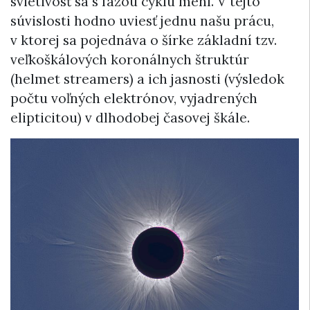
svietivosť sa s fázou cyklu mení. V tejto
súvislosti hodno uviesť jednu našu prácu,
v ktorej sa pojednáva o šírke základní tzv.
veľkoškálových koronálnych štruktúr
(helmet streamers) a ich jasnosti (výsledok
počtu voľných elektrónov, vyjadrených
elipticitou) v dlhodobej časovej škále.