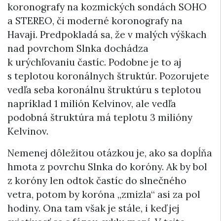
koronografy na kozmických sondách SOHO
a STEREO, či moderné koronografy na
Havaji. Predpokladá sa, že v malých výškach
nad povrchom Slnka dochádza
k urýchľovaniu častíc. Podobne je to aj
s teplotou koronálnych štruktúr. Pozorujete
vedľa seba koronálnu štruktúru s teplotou
napríklad 1 milión Kelvinov, ale vedľa
podobná štruktúra má teplotu 3 milióny
Kelvinov.
Nemenej dôležitou otázkou je, ako sa dopĺňa
hmota z povrchu Slnka do koróny. Ak by bol
z koróny len odtok častíc do slnečného
vetra, potom by koróna „zmizla“ asi za pol
hodiny. Ona tam však je stále, i keď jej