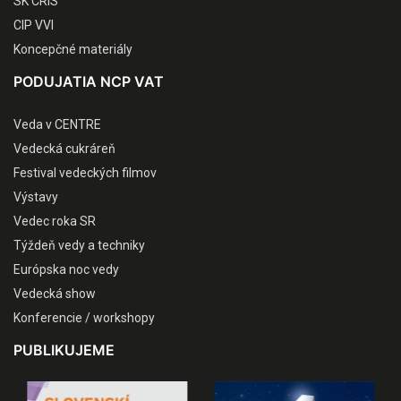
SK CRIS
CIP VVI
Koncepčné materiály
PODUJATIA NCP VAT
Veda v CENTRE
Vedecká cukráreň
Festival vedeckých filmov
Výstavy
Vedec roka SR
Týždeň vedy a techniky
Európska noc vedy
Vedecká show
Konferencie / workshopy
PUBLIKUJEME