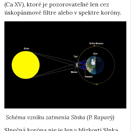
(Ca XV), ktoré je pozorovateľné len cez
úskopásmové filtre alebo v spektre koróny.
Schéma vzniku zatmenia Slnka (P. Rapavý)
Slnečná koróna nie je len v blízkosti Slnka,