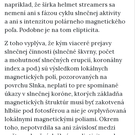
napríklad, že šírka helmet streamers sa
nemení ani s fázou cyklu slnečnej aktivity
a ani s intenzitou polárneho magnetického
poľa. Podobne je na tom elipticita.
Z toho vyplýva, že kým viaceré prejavy
slnečnej činnosti (slnečné škvrny, počet
a mohutnosť slnečných erupcií, koronálny
index a pod.) sú výsledkom lokálnych
magnetických polí, pozorovaných na
povrchu Slnka, neplatí to pre spomínané
úkazy v slnečnej koróne, ktorých základňa
magnetických štruktúr musí byť zakotvená
hlbšie pod fotosférou a nie je ovplyvňovaná
lokálnymi magnetickými poliami. Okrem
toho, nepotvrdila sa ani závislosť medzi