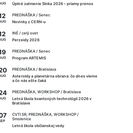
AUG
Úplné zatmenie Slnka 2026 – priamy prenos
12
PREDNÁŠKA
/ Senec
AUG
Novinky z CERN-u
12
INÉ
/ celý svet
AUG
Perzeidy 2026
19
PREDNÁŠKA
/ Senec
AUG
Program ARTEMIS
20
PREDNÁŠKA
/ Bratislava
AUG
Asteroidy a planetárna obrana: čo dnes vieme
a čo nás ešte čaká
24
PREDNÁŠKA, WORKSHOP
/ Bratislava
AUG
Letná škola kvantových technológií 2026 v
Bratislave
07
CVTI SR, PREDNÁŠKA, WORKSHOP
/
Smolenice
SEP
Letná škola občianskej vedy