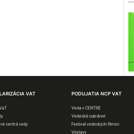
LARIZÁCIA VAT
PODUJATIA NCP VAT
VaT
Veda v CENTRE
ty
Vedecká cukráreň
ové centrá vedy
Festival vedeckých filmov
Výstavy