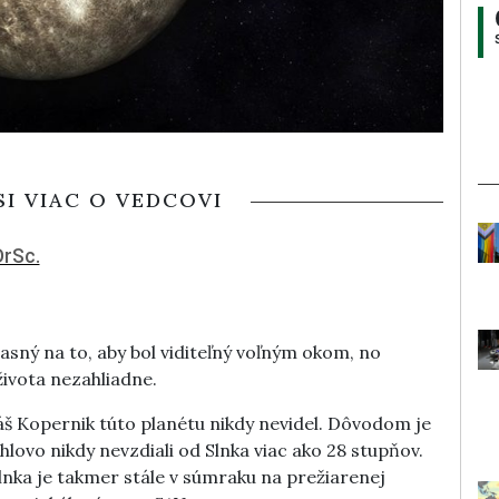
SI VIAC O VEDCOVI
DrSc.
sný na to, aby bol viditeľný voľným okom, no
života nezahliadne.
láš Kopernik túto planétu nikdy nevidel. Dôvodom je
hlovo nikdy nevzdiali od Slnka viac ako 28 stupňov.
nka je takmer stále v súmraku na prežiarenej