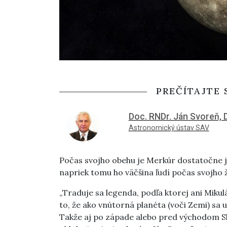
PREČÍTAJTE 
Doc. RNDr. Ján Svoreň, 
Astronomický ústav SAV
Počas svojho obehu je Merkúr dostatočne ja
napriek tomu ho väčšina ľudí počas svojho 
„Traduje sa legenda, podľa ktorej ani Miku
to, že ako vnútorná planéta (voči Zemi) sa u
Takže aj po západe alebo pred východom Sl