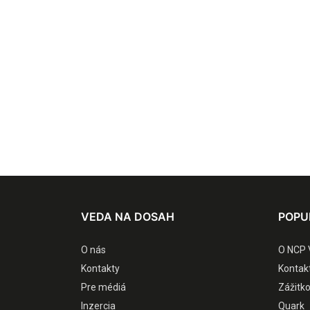
VEDA NA DOSAH
POPU
O nás
O NCP 
Kontakty
Kontak
Pre médiá
Zážitk
Inzercia
Quark