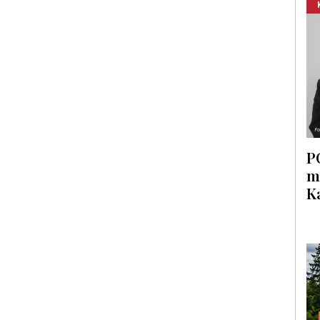
P
m
K