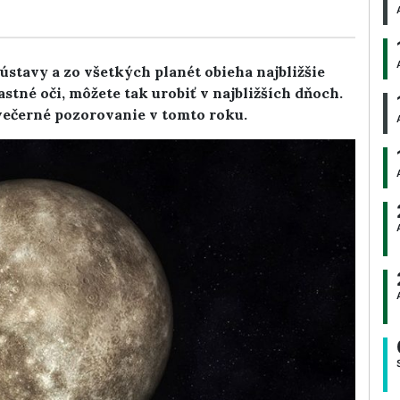
stavy a zo všetkých planét obieha najbližšie
astné oči, môžete tak urobiť v najbližších dňoch.
a večerné pozorovanie v tomto roku.