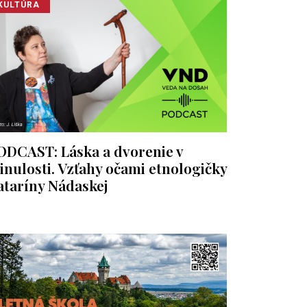
KULTÚRA
ODCAST: Láska a dvorenie v
inulosti. Vzťahy očami etnologičky
ataríny Nádaskej