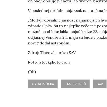
oblohe,“ opisuje planétu Ján Svoreň z Astr
V poslednej dekáde mája však nastanú najl
„Merkúr dosiahne jasnosť najjasnejších hvi
západe Slnka. Sú to najlepšie večerné poz
možné na oblohe ľahko nájsť, keďže 22. máj
od jasnej Venuše a 24. mája sa bude v blízk
nove,“ dodal astronóm.
Zdroj: Tlačová správa SAV
Foto: istockphoto.com
(DK)
ASTRONÓMIA
JÁN SVOREŇ
SAV