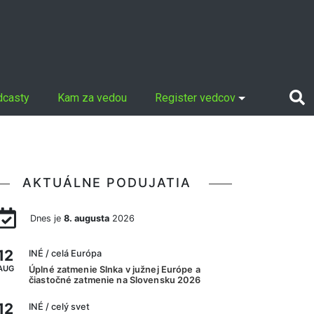
dcasty
Kam za vedou
Register vedcov
AKTUÁLNE PODUJATIA
Dnes je
8. augusta
2026
12
INÉ
/ celá Európa
AUG
Úplné zatmenie Slnka v južnej Európe a
čiastočné zatmenie na Slovensku 2026
12
INÉ
/ celý svet