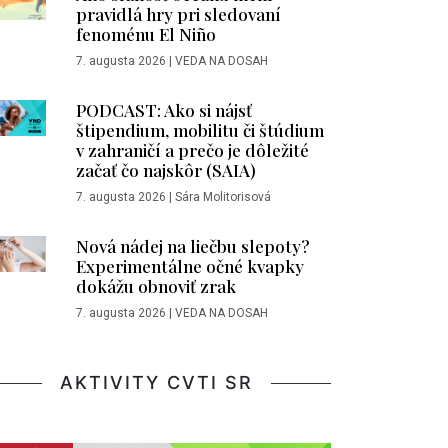
pravidlá hry pri sledovaní
fenoménu El Niño
7. augusta 2026
|
VEDA NA DOSAH
PODCAST: Ako si nájsť
štipendium, mobilitu či štúdium
v zahraničí a prečo je dôležité
začať čo najskôr (SAIA)
7. augusta 2026
|
Sára Molitorisová
Nová nádej na liečbu slepoty?
Experimentálne očné kvapky
dokážu obnoviť zrak
7. augusta 2026
|
VEDA NA DOSAH
AKTIVITY CVTI SR