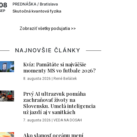
08
PREDNÁŠKA
/ Bratislava
SEP
Skutočná kvantová fyzika
Zobraziť všetky podujatia >>
NAJNOVŠIE ČLÁNKY
Kvíz: Pamätáte si najväčšie
momenty MS vo futbale 2026?
8. augusta 2026
|
René Beláček
Prvý AI ultrazvuk pomáha
zachraňovať životy na
Slovensku. Umelá inteligencia
už jazdí aj v sanitkách
7. augusta 2026
|
VEDA NA DOSAH
Ako slanosť oceánu mení