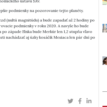
onomického ústavu SAV.
epšie podmienky na pozorovanie tejto planéty.
ezd (nultú magnitúdu) a bude zapadať až 2 hodiny po
orovacie podmienky v roku 2020. A navyše ho bude
a po západe Slnka bude Merkúr len 1,2 stupňa vľavo
osti nachádzať aj úzky kosáčik Mesiaca len pár dní po