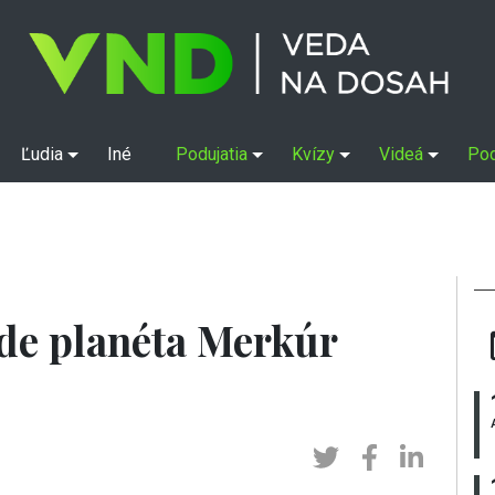
Ľudia
Iné
Podujatia
Kvízy
Videá
Po
de planéta Merkúr