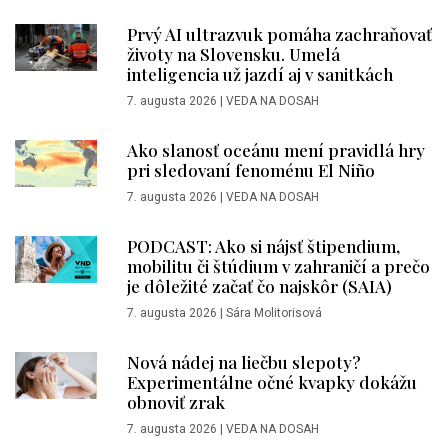
Prvý AI ultrazvuk pomáha zachraňovať
životy na Slovensku. Umelá
inteligencia už jazdí aj v sanitkách
7. augusta 2026
|
VEDA NA DOSAH
Ako slanosť oceánu mení pravidlá hry
pri sledovaní fenoménu El Niño
7. augusta 2026
|
VEDA NA DOSAH
PODCAST: Ako si nájsť štipendium,
mobilitu či štúdium v zahraničí a prečo
je dôležité začať čo najskôr (SAIA)
7. augusta 2026
|
Sára Molitorisová
Nová nádej na liečbu slepoty?
Experimentálne očné kvapky dokážu
obnoviť zrak
7. augusta 2026
|
VEDA NA DOSAH