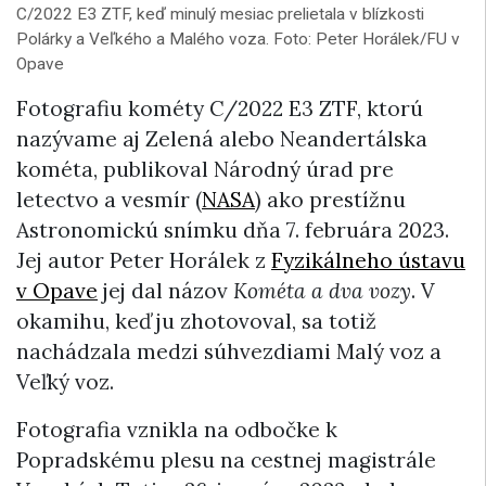
C/2022 E3 ZTF, keď minulý mesiac prelietala v blízkosti
Polárky a Veľkého a Malého voza. Foto: Peter Horálek/FU v
Opave
Fotografiu kométy C/2022 E3 ZTF, ktorú
nazývame aj Zelená alebo Neandertálska
kométa, publikoval Národný úrad pre
letectvo a vesmír (
NASA
) ako prestížnu
Astronomickú snímku dňa 7. februára 2023.
Jej autor Peter Horálek z
Fyzikálneho ústavu
v Opave
jej dal názov
Kométa a dva vozy
. V
okamihu, keď ju zhotovoval, sa totiž
nachádzala medzi súhvezdiami Malý voz a
Veľký voz.
Fotografia vznikla na odbočke k
Popradskému plesu na cestnej magistrále