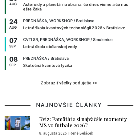
AUG
Asteroidy a planetárna obrana: čo dnes vieme a čo nás
ešte čaká
24
PREDNÁŠKA, WORKSHOP
/ Bratislava
AUG
Letná škola kvantových technológií 2026 v Bratislave
07
CVTI SR, PREDNÁŠKA, WORKSHOP
/ Smolenice
SEP
Letná škola občianskej vedy
08
PREDNÁŠKA
/ Bratislava
SEP
Skutočná kvantová fyzika
Zobraziť všetky podujatia >>
NAJNOVŠIE ČLÁNKY
Kvíz: Pamätáte si najväčšie momenty
MS vo futbale 2026?
8. augusta 2026
|
René Beláček