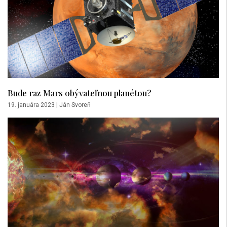
Bude raz Mars obývateľnou planétou?
19. januára 2023
|
Ján Svoreň