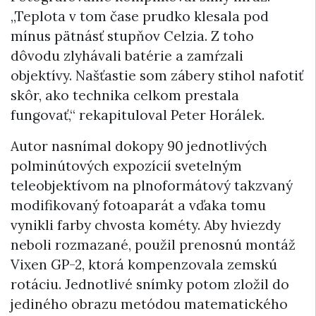
„Teplota v tom čase prudko klesala pod
mínus pätnásť stupňov Celzia. Z toho
dôvodu zlyhávali batérie a zamŕzali
objektívy. Našťastie som zábery stihol nafotiť
skôr, ako technika celkom prestala
fungovať,“ rekapituloval Peter Horálek.
Autor nasnímal dokopy 90 jednotlivých
polminútových expozícií svetelným
teleobjektívom na plnoformátový takzvaný
modifikovaný fotoaparát a vďaka tomu
vynikli farby chvosta kométy. Aby hviezdy
neboli rozmazané, použil prenosnú montáž
Vixen GP-2, ktorá kompenzovala zemskú
rotáciu. Jednotlivé snímky potom zložil do
jediného obrazu metódou matematického