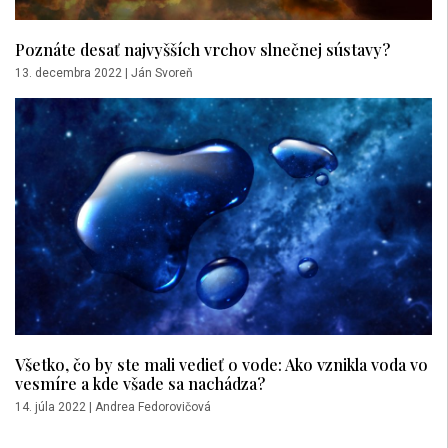
Poznáte desať najvyšších vrchov slnečnej sústavy?
13. decembra 2022
|
Ján Svoreň
Všetko, čo by ste mali vedieť o vode: Ako vznikla voda vo
vesmíre a kde všade sa nachádza?
14. júla 2022
|
Andrea Fedorovičová