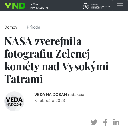
Domov
|
Príroda
NASA zverejnila
fotografiu Zelenej
kométy nad Vysokými
Tatrami
VEDA NA DOSAH
redakcia
7. februára 2023