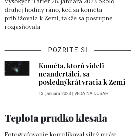
Vysokých Tatier 26. januára 2023 okolo
druhej hodiny ráno, keď sa kométa
približovala k Zemi, takže sa postupne
rozjasňovala.
POZRITE SI
Kométa, ktorú videli
neandertálci, sa
poslednýkrát vracia k Zemi
13. januára 2023
|
VEDA NA DOSAH
Teplota prudko klesala
Fotografovanie komplikoval silný mráz: