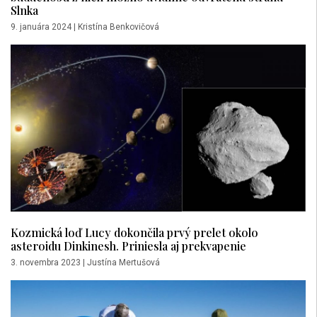
Slnka
9. januára 2024
|
Kristína Benkovičová
Kozmická loď Lucy dokončila prvý prelet okolo
asteroidu Dinkinesh. Priniesla aj prekvapenie
3. novembra 2023
|
Justína Mertušová