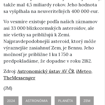
takže mal 4,5 miliardy rokov. Jeho hodnota
sa vyšplhala na neuveriteľných 400 000 eur.
Vo vesmíre existuje podľa našich záznamov
asi 33 000 blízkozemských asteroidov, ale
nie všetky sa približujú k Zemi.
Najpravdepodobnejší asteroid, ktorý môže
výraznejšie zasiahnuť Zem, je Bennu. Jeho
možnosť je približne 1 ku 1 750 a
predpokladáme, že dopadne v roku 2182.
Zdroj:
Astronomický ústav AV ČR
,
iMeteo
,
TheMessenger
(JM)
2024
ASTRONÓMIA
PLANÉTA
ZEM