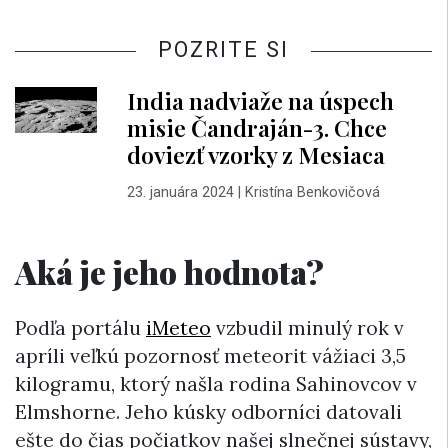
POZRITE SI
India nadviaže na úspech
misie Čandraján-3. Chce
doviezť vzorky z Mesiaca
23. januára 2024
|
Kristína Benkovičová
Aká je jeho hodnota?
Podľa portálu
iMeteo
vzbudil minulý rok v
apríli veľkú pozornosť meteorit vážiaci 3,5
kilogramu, ktorý našla rodina Sahinovcov v
Elmshorne. Jeho kúsky odborníci datovali
ešte do čias počiatkov našej slnečnej sústavy,