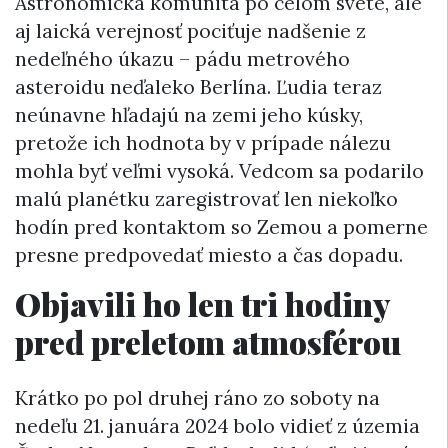
Astronomická komunita po celom svete, ale
aj laická verejnosť pociťuje nadšenie z
nedeľného úkazu – pádu metrového
asteroidu neďaleko Berlína. Ľudia teraz
neúnavne hľadajú na zemi jeho kúsky,
pretože ich hodnota by v prípade nálezu
mohla byť veľmi vysoká. Vedcom sa podarilo
malú planétku zaregistrovať len niekoľko
hodín pred kontaktom so Zemou a pomerne
presne predpovedať miesto a čas dopadu.
Objavili ho len tri hodiny
pred preletom atmosférou
Krátko po pol druhej ráno zo soboty na
nedeľu 21. januára 2024 bolo vidieť z územia