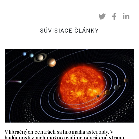
SÚVISIACE ČLÁNKY
V libračných centrách sa hromadia asteroidy. V
budúcnosti z nich možno uvidíme odvrátenú stranu