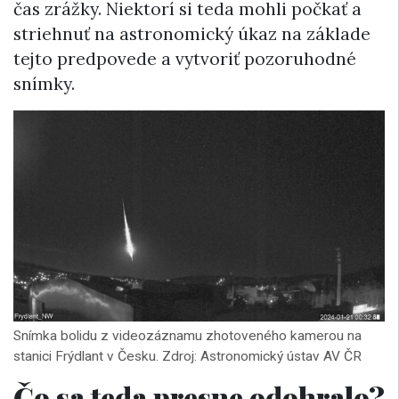
čas zrážky. Niektorí si teda mohli počkať a
striehnuť na astronomický úkaz na základe
tejto predpovede a vytvoriť pozoruhodné
snímky.
Snímka bolidu z videozáznamu zhotoveného kamerou na
stanici Frýdlant v Česku. Zdroj: Astronomický ústav AV ČR
Čo sa teda presne odohralo?