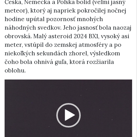
Česka, Nemecka a Poľska bolid (veľmi jasný
meteor), ktorý aj napriek pokročilej nočnej
hodine upútal pozornosť mnohých
náhodných svedkov. Jeho jasnosť bola naozaj
obrovská. Malý asteroid 2024 BX1, vysoký asi
meter, vstúpil do zemskej atmosféry a po
niekoľkých sekundách zhorel, výsledkom
čoho bola ohnivá guľa, ktorá rozžiarila
oblohu.
Video
prehrávač