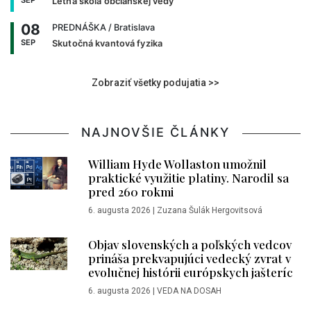
SEP
Letná škola občianskej vedy
08
PREDNÁŠKA
/ Bratislava
SEP
Skutočná kvantová fyzika
Zobraziť všetky podujatia >>
NAJNOVŠIE ČLÁNKY
William Hyde Wollaston umožnil
praktické využitie platiny. Narodil sa
pred 260 rokmi
6. augusta 2026
|
Zuzana Šulák Hergovitsová
Objav slovenských a poľských vedcov
prináša prekvapujúci vedecký zvrat v
evolučnej histórii európskych jašteríc
6. augusta 2026
|
VEDA NA DOSAH