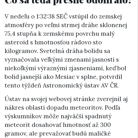
V nedeľu o 1:32:38 SEČ vstúpil do zemskej
atmosféry po veľmi strmej dráhe sklonenej
75,4 stupňa k zemskému povrchu malý
asteroid s hmotnosťou rádovo sto
kilogramov. Svetelná dráha bolidu sa
vyznačovala veľkými zmenami jasnosti s
niekoľkými výraznými zjasneniami, keď bol
bolid jasnejší ako Mesiac v splne, potvrdil
tento týždeň Astronomický ústav AV ČR.
Ústav na svojej webovej stránke zverejnil aj
nákres oblasti dopadu meteoritov. Podľa
výskumníkov môže najväčší spadnutý
meteorit dosahovať hmotnosť až 300
gramov, ale prevažovať budú maličké