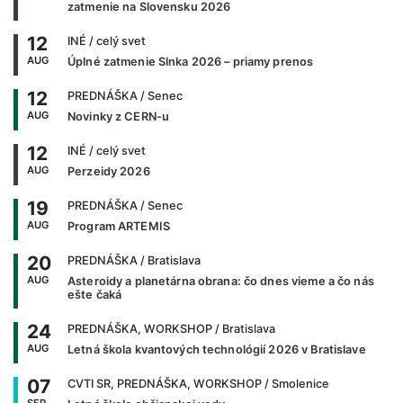
zatmenie na Slovensku 2026
12
INÉ
/ celý svet
AUG
Úplné zatmenie Slnka 2026 – priamy prenos
12
PREDNÁŠKA
/ Senec
AUG
Novinky z CERN-u
12
INÉ
/ celý svet
AUG
Perzeidy 2026
19
PREDNÁŠKA
/ Senec
AUG
Program ARTEMIS
20
PREDNÁŠKA
/ Bratislava
AUG
Asteroidy a planetárna obrana: čo dnes vieme a čo nás
ešte čaká
24
PREDNÁŠKA, WORKSHOP
/ Bratislava
AUG
Letná škola kvantových technológií 2026 v Bratislave
07
CVTI SR, PREDNÁŠKA, WORKSHOP
/ Smolenice