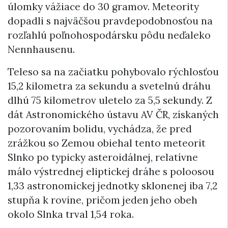
úlomky vážiace do 30 gramov. Meteority
dopadli s najväčšou pravdepodobnosťou na
rozľahlú poľnohospodársku pôdu neďaleko
Nennhausenu.
Teleso sa na začiatku pohybovalo rýchlosťou
15,2 kilometra za sekundu a svetelnú dráhu
dlhú 75 kilometrov uletelo za 5,5 sekundy. Z
dát Astronomického ústavu AV ČR, získaných
pozorovaním bolidu, vychádza, že pred
zrážkou so Zemou obiehal tento meteorit
Slnko po typicky asteroidálnej, relatívne
málo výstrednej eliptickej dráhe s poloosou
1,33 astronomickej jednotky sklonenej iba 7,2
stupňa k rovine, pričom jeden jeho obeh
okolo Slnka trval 1,54 roka.