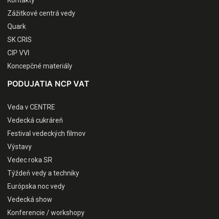
Kontakty
Zážitkové centrá vedy
Quark
SK CRIS
CIP VVI
Koncepčné materiály
PODUJATIA NCP VAT
Veda v CENTRE
Vedecká cukráreň
Festival vedeckých filmov
Výstavy
Vedec roka SR
Týždeň vedy a techniky
Európska noc vedy
Vedecká show
Konferencie / workshopy