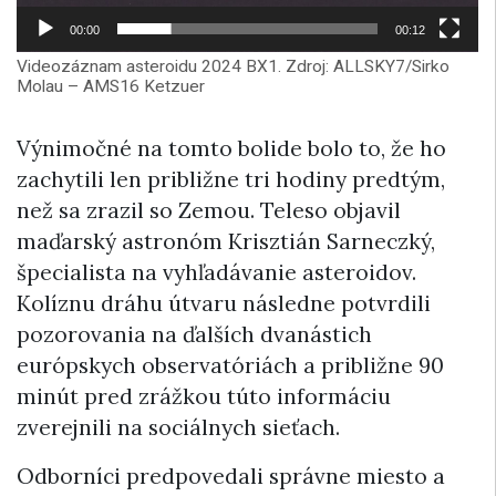
00:00
00:12
Videozáznam asteroidu 2024 BX1. Zdroj: ALLSKY7/Sirko
Molau – AMS16 Ketzuer
Výnimočné na tomto bolide bolo to, že ho
zachytili len približne tri hodiny predtým,
než sa zrazil so Zemou. Teleso objavil
maďarský astronóm Krisztián Sarneczký,
špecialista na vyhľadávanie asteroidov.
Kolíznu dráhu útvaru následne potvrdili
pozorovania na ďalších dvanástich
európskych observatóriách a približne 90
minút pred zrážkou túto informáciu
zverejnili na sociálnych sieťach.
Odborníci predpovedali správne miesto a