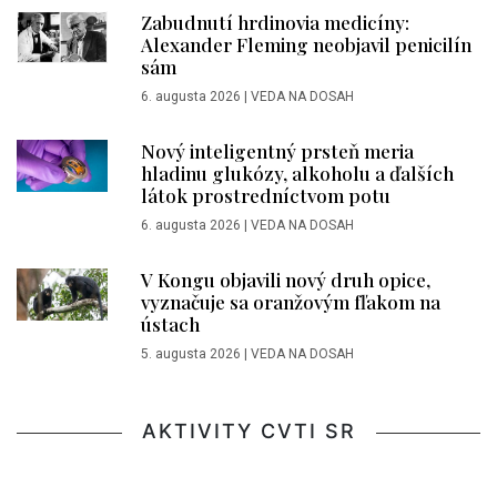
Zabudnutí hrdinovia medicíny:
Alexander Fleming neobjavil penicilín
sám
6. augusta 2026
|
VEDA NA DOSAH
Nový inteligentný prsteň meria
hladinu glukózy, alkoholu a ďalších
látok prostredníctvom potu
6. augusta 2026
|
VEDA NA DOSAH
V Kongu objavili nový druh opice,
vyznačuje sa oranžovým fľakom na
ústach
5. augusta 2026
|
VEDA NA DOSAH
AKTIVITY CVTI SR