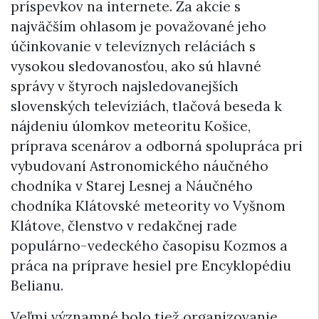
príspevkov na internete. Za akcie s
najväčším ohlasom je považované jeho
účinkovanie v televíznych reláciách s
vysokou sledovanosťou, ako sú hlavné
správy v štyroch najsledovanejších
slovenských televíziách, tlačová beseda k
nájdeniu úlomkov meteoritu Košice,
príprava scenárov a odborná spolupráca pri
vybudovaní Astronomického náučného
chodníka v Starej Lesnej a Náučného
chodníka Klátovské meteority vo Vyšnom
Klátove, členstvo v redakčnej rade
populárno-vedeckého časopisu Kozmos a
práca na príprave hesiel pre Encyklopédiu
Belianu.
Veľmi významné bolo tiež organizovanie