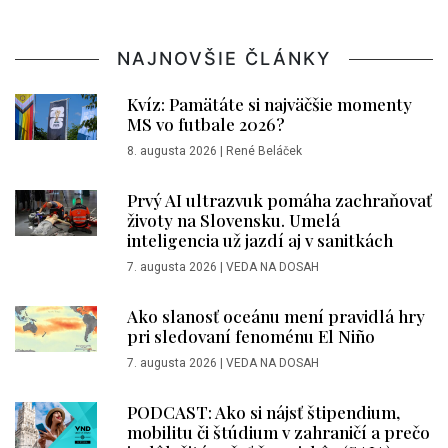
NAJNOVŠIE ČLÁNKY
Kvíz: Pamätáte si najväčšie momenty
MS vo futbale 2026?
8. augusta 2026
|
René Beláček
Prvý AI ultrazvuk pomáha zachraňovať
životy na Slovensku. Umelá
inteligencia už jazdí aj v sanitkách
7. augusta 2026
|
VEDA NA DOSAH
Ako slanosť oceánu mení pravidlá hry
pri sledovaní fenoménu El Niño
7. augusta 2026
|
VEDA NA DOSAH
PODCAST: Ako si nájsť štipendium,
mobilitu či štúdium v zahraničí a prečo