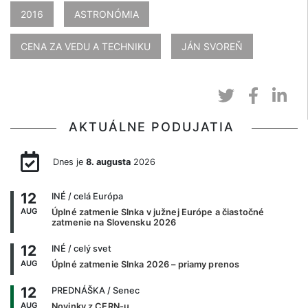
2016
ASTRONÓMIA
CENA ZA VEDU A TECHNIKU
JÁN SVOREŇ
AKTUÁLNE PODUJATIA
Dnes je
8. augusta
2026
12
INÉ
/ celá Európa
AUG
Úplné zatmenie Slnka v južnej Európe a čiastočné
zatmenie na Slovensku 2026
12
INÉ
/ celý svet
AUG
Úplné zatmenie Slnka 2026 – priamy prenos
12
PREDNÁŠKA
/ Senec
AUG
Novinky z CERN-u