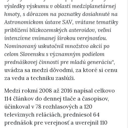
výsledky výskumu v oblasti medziplanetárnej
hmoty, s dôrazom na poznatky dosiahnuté na
Astronomickom ústave SAV, vrátane tematiky
priblížení blízkozemských asteroidov, veľmi
intenzívne vnímanej širokou verejnosťou.
Nominovaný uskutočnil množstvo akcií po
celom Slovensku s významným podielom
prednáškovej činnosti pre mladú generáciu“
,
uvádza sa medzi dôvodmi, za ktoré si cenu
za vedu a techniku zaslúži.
Medzi rokmi 2008 až 2016 napísal celkovo
114 článkov do dennej tlače a časopisov,
účinkoval v 78 rozhlasových a 120
televíznych reláciách, predniesol 64
prednášok pre verejnosť a uverejnil 110