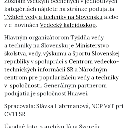
Zoznam všetkým ocenených v jednotlivých
kategóriách nájdete na stránke podujatia
Týždeň vedy a techniky na Slovensku
alebo
v e-novinách
Vedecký kaleidoskop
.
Hlavným organizátorom Týždňa vedy
a techniky na Slovensku je
Ministerstvo
školstva, vedy, výskumu a športu Slovenskej
republiky
v spolupráci s
Centrom vedecko-
technických informácií SR
a
Národným
centrom pre popularizáciu vedy a techniky
v spoločnosti
. Generálnym partnerom
podujatia je spoločnosť Huawei.
Spracovala: Slávka Habrmanová, NCP VaT pri
CVTI SR
Úvodné foto: z archívu Jána Svoreňa