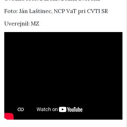
Foto: Ján Laštinec, NCP VaT pri CVTI SR
Uverejnil: MZ