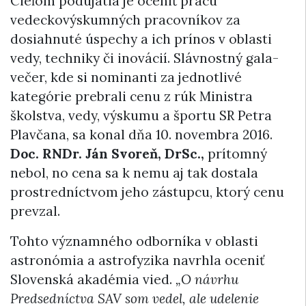
Cieľom podujatia je oceniť prácu
vedeckovýskumných pracovníkov za
dosiahnuté úspechy a ich prínos v oblasti
vedy, techniky či inovácií. Slávnostný gala-
večer, kde si nominanti za jednotlivé
kategórie prebrali cenu z rúk Ministra
školstva, vedy, výskumu a športu SR Petra
Plavčana, sa konal dňa 10. novembra 2016.
Doc. RNDr. Ján Svoreň, DrSc.,
prítomný
nebol, no cena sa k nemu aj tak dostala
prostredníctvom jeho zástupcu, ktorý cenu
prevzal.
Tohto významného odborníka v oblasti
astronómia a astrofyzika navrhla oceniť
Slovenská akadémia vied.
„O návrhu
Predsedníctva SAV som vedel, ale udelenie