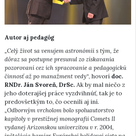
Autor aj pedagóg
„Celý život sa venujem astronómii s tým, že
dôraz sa postupne presunul zo získavania
pozorovaní cez ich spracovanie a pedagogickú
činnosť až po manažment vedy“
, hovorí
doc.
RNDr. Ján Svoreň, DrSc.
Ak by mal niečo z
jeho doterajšej práce vyzdvihnúť, tak je to
predovšetkým to, čo ocenili aj iní.
„Odborným vrcholom bolo spoluautorstvo
kapitoly v prestížnej monografii Comets II
vydanej Arizonskou univerzitou v r. 2004,
inštalácia kamier Európskej bolidovej siete na