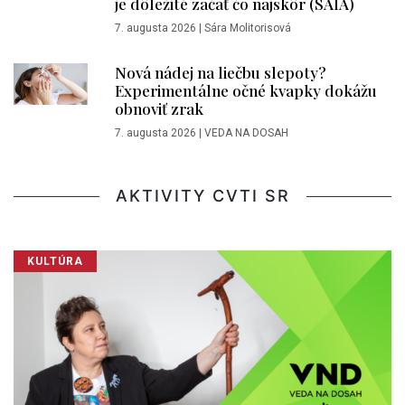
je dôležité začať čo najskôr (SAIA)
7. augusta 2026
|
Sára Molitorisová
Nová nádej na liečbu slepoty?
Experimentálne očné kvapky dokážu
obnoviť zrak
7. augusta 2026
|
VEDA NA DOSAH
AKTIVITY CVTI SR
KULTÚRA