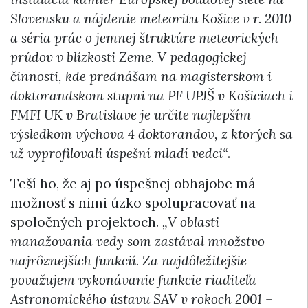
Slovensku a nájdenie meteoritu Košice v r. 2010
a séria prác o jemnej štruktúre meteorických
prúdov v blízkosti Zeme. V pedagogickej
činnosti, kde prednášam na magisterskom i
doktorandskom stupni na PF UPJŠ v Košiciach i
FMFI UK v Bratislave je určite najlepším
výsledkom výchova 4 doktorandov, z ktorých sa
už vyprofilovali úspešní mladí vedci“
.
Teší ho, že aj po úspešnej obhajobe má
možnosť s nimi úzko spolupracovať na
spoločných projektoch.
„V oblasti
manažovania vedy som zastával množstvo
najrôznejších funkcií. Za najdôležitejšie
považujem vykonávanie funkcie riaditeľa
Astronomického ústavu SAV v rokoch 2001
–