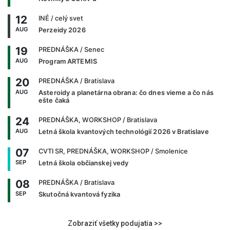
12
INÉ
/ celý svet
AUG
Perzeidy 2026
19
PREDNÁŠKA
/ Senec
AUG
Program ARTEMIS
20
PREDNÁŠKA
/ Bratislava
AUG
Asteroidy a planetárna obrana: čo dnes vieme a čo nás
ešte čaká
24
PREDNÁŠKA, WORKSHOP
/ Bratislava
AUG
Letná škola kvantových technológií 2026 v Bratislave
07
CVTI SR, PREDNÁŠKA, WORKSHOP
/ Smolenice
SEP
Letná škola občianskej vedy
08
PREDNÁŠKA
/ Bratislava
SEP
Skutočná kvantová fyzika
Zobraziť všetky podujatia >>