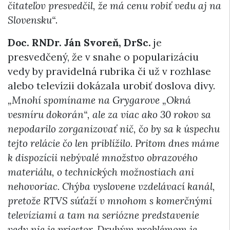
čitateľov presvedčil, že má cenu robiť vedu aj na
Slovensku“
.
Doc. RNDr. Ján Svoreň, DrSc.
je
presvedčený, že v snahe o popularizáciu
vedy by pravidelná rubrika či už v rozhlase
alebo televízii dokázala urobiť doslova divy.
„Mnohí spomíname na Grygarove „Okná
vesmíru dokorán“, ale za viac ako 30 rokov sa
nepodarilo zorganizovať nič, čo by sa k úspechu
tejto relácie čo len priblížilo. Pritom dnes máme
k dispozícii nebývalé množstvo obrazového
materiálu, o technických možnostiach ani
nehovoriac. Chýba vyslovene vzdelávací kanál,
pretože RTVS súťaží v mnohom s komerčnými
televíziami a tam na seriózne predstavenie
vedy nie je priestor. Druhým problémom je