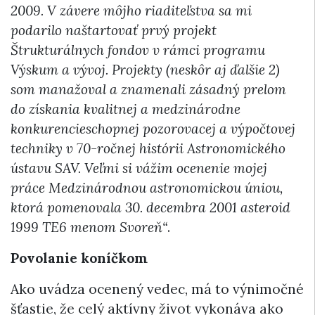
2009. V závere môjho riaditeľstva sa mi
podarilo naštartovať prvý projekt
Štrukturálnych fondov v rámci programu
Výskum a vývoj. Projekty (neskôr aj ďalšie 2)
som manažoval a znamenali zásadný prelom
do získania kvalitnej a medzinárodne
konkurencieschopnej pozorovacej a výpočtovej
techniky v 70-ročnej histórii Astronomického
ústavu SAV. Veľmi si vážim ocenenie mojej
práce Medzinárodnou astronomickou úniou,
ktorá pomenovala 30. decembra 2001 asteroid
1999 TE6 menom Svoreň“
.
Povolanie koníčkom
Ako uvádza ocenený vedec, má to výnimočné
šťastie, že celý aktívny život vykonáva ako