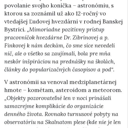
povolanie svojho koníčka – astronómiu, s
ktorou sa zoznámil už ako 12-ročný vo
vtedajšej Ľudovej hvezdárni v rodnej Banskej
Bystrici.
„Mimoriadne pozitívny prístup
pracovníčok hvezdárne Dr. Zibrinovej a p.
Finkovej k nám deckám, čo sme síce nevedeli
nič, ale o všetko sa zaujímali, bola pre mňa
neskôr inšpiráciou na prednášky na školách,
články do popularizačných časopisov a pod“
.
V astronómii sa venoval medziplanetárnej
hmote – kométam, asteroidom a meteorom.
„Objekty pozorovateľné len v noci prinášali
samozrejme komplikácie do organizácie
denného života. Rovnako turnusové pobyty na
observatóriu na Skalnatom plese (kde nie je len