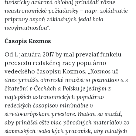
turisticky azúrová obloha) prinášali rôzne
neastronomické požiadavky – napr. zvládnutie
prípravy aspoň základných jedál bolo
nevyhnutnosťou“
.
Časopis Kozmos
Od 1. januára 2017 by mal prevziať funkciu
predsedu redakčnej rady populárno-
vedeckého časopisu Kozmos.
„Kozmos už
dnes prináša obrovské množstvo poznatkov a s
čitateľmi v Čechách a Poľsku je jedným z
najlepších astronomických populárno-
vedeckých časopisov minimálne v
stredoeurópskom priestore. Budem sa snažiť,
aby prinášal ešte viac pôvodných materiálov zo
slovenských vedeckých pracovísk, aby mladých